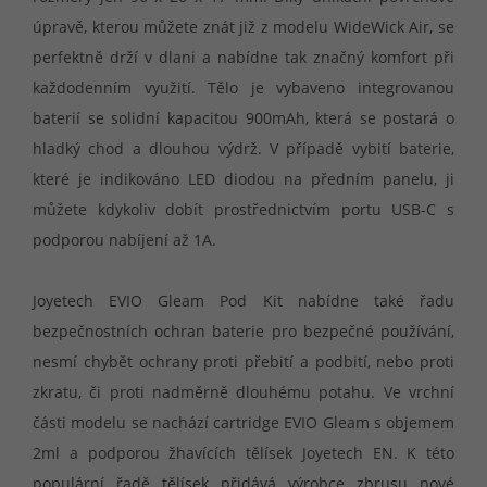
úpravě, kterou můžete znát již z modelu WideWick Air, se
perfektně drží v dlani a nabídne tak značný komfort při
každodenním využití. Tělo je vybaveno integrovanou
baterií se solidní kapacitou 900mAh, která se postará o
hladký chod a dlouhou výdrž. V případě vybití baterie,
které je indikováno LED diodou na předním panelu, ji
můžete kdykoliv dobít prostřednictvím portu USB-C s
podporou nabíjení až 1A.
Joyetech EVIO Gleam Pod Kit nabídne také řadu
bezpečnostních ochran baterie pro bezpečné používání,
nesmí chybět ochrany proti přebití a podbití, nebo proti
zkratu, či proti nadměrně dlouhému potahu. Ve vrchní
části modelu se nachází cartridge EVIO Gleam s objemem
2ml a podporou žhavících tělísek Joyetech EN. K této
populární řadě tělísek přidává výrobce zbrusu nové