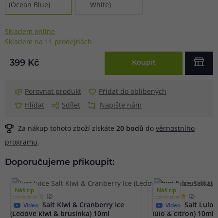
Skladem online
Skladem na 11 prodejnách
399 Kč
Koupit
Porovnat produkt
Přidat do oblíbených
Hlídat
Sdílet
Napište nám
Za nákup tohoto zboží získáte
20
bodů
do
věrnostního
programu
.
Doporučujeme přikoupit:
Náš tip
Náš tip
(2)
(2)
Just Juice Salt Kiwi & Cranberry Ice
Just Juice Salt Lulo
Video
Video
(Ledové kiwi & brusinka) 10ml
lulo & citron) 10ml