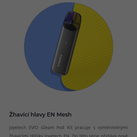
Žhavící hlavy EN Mesh
Joyetech EVIO Gleam Pod Kit pracuje s vyměnitelnými
žhavícími tělísky Joyetech EN. Do této série přidává nové