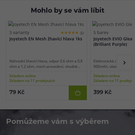
Mohlo by se vám líbit
3 varianty
5 barev
(5)
Joyetech EN Mesh žhavící hlava 1ks
Joyetech EVIO Gleam
(Brilliant Purple)
Náhradní žhavící hlava, odpor 0,6 ohm a 0,8
Elektronická cigareta - R
ohm a 1,2 ohm, mesh provedení, vhodné
900mAh, objem 2ml, auto
pro MTL/RDL vaping, 1ks v balení.
automatický výkon až 20
Skladem online
Skladem online
inteligentní detekce odp
Skladem na 11 prodejnách
Skladem na 11 prodejn
doplňování, řada bezpeč
originální design.
79 Kč
399 Kč
Pomůžeme vám s výběrem