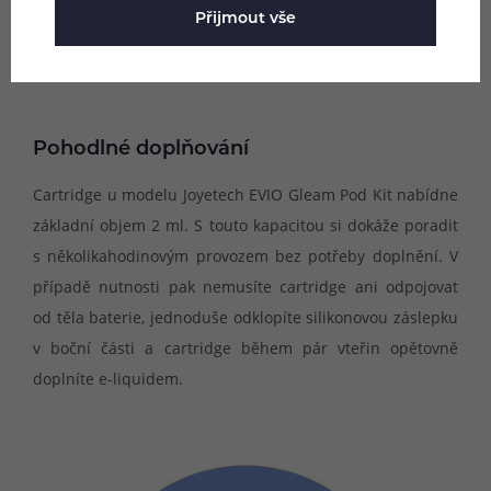
Přijmout vše
Pohodlné doplňování
Cartridge u modelu Joyetech EVIO Gleam Pod Kit nabídne
základní objem 2 ml. S touto kapacitou si dokáže poradit
s několikahodinovým provozem bez potřeby doplnění. V
případě nutnosti pak nemusíte cartridge ani odpojovat
od těla baterie, jednoduše odklopíte silikonovou záslepku
v boční části a cartridge během pár vteřin opětovně
doplníte e-liquidem.