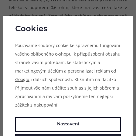
tělísko s odporem 0,6 ohm, které na vás čeká také v
základním balení. Toto tělísko nabídne nekompromisně
prokreslené podání chuti, rychlý náběh žhavení a velkou
Cookies
odpařovací plochu. Ze zařízení si tak hravě vychutnáte jak
jednodruhové e-liquidy, tak také složitější chuťové směsi.
Používáme soubory cookie ke správnému fungování
vašeho oblíbeného e-shopu, k přizpůsobení obsahu
stránek vašim potřebám, ke statistickým a
marketingovým účelům a personalizaci reklam od
Googlu
i dalších společností. Kliknutím na tlačítko
Přijmout vše nám udělíte souhlas s jejich sběrem a
zpracováním a my vám poskytneme ten nejlepší
zážitek z nakupování.
Nastavení