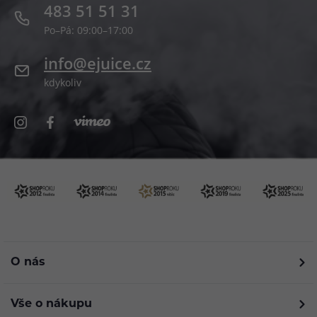
483 51 51 31
Po–Pá: 09:00–17:00
info@ejuice.cz
kdykoliv
O nás
Vše o nákupu