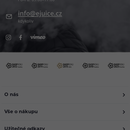
info@ejuice.cz
kdykoliv
O nás
Vše o nákupu
Užitečné odkazy