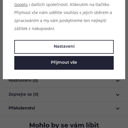
Objem:
2ml
Googlu
i dalších společností. Kliknutím na tlačítko
Obsah balení:
Přijmout vše nám udělíte souhlas s jejich sběrem a
1x prázdná cartridge Joyetech EVIO Gleam Pod
zpracováním a my vám poskytneme ten nejlepší
zážitek z nakupování.
Upozornění: Balení neobsahuje žhavící tělíska z
platformy Joyetech EN Mesh, je nutné dokoupit je
Nastavení
samostatně.
Přijmout vše
Parametry
Hodnocení (0)
Zeptejte se (0)
Příslušenství
Mohlo by se vám líbit