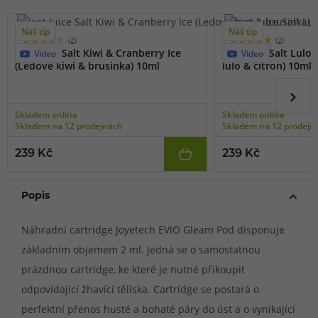
Náš tip
Náš tip
(2)
(2)
Just Juice Salt Kiwi & Cranberry Ice
Just Juice Salt Lulo
Video
Video
(Ledové kiwi & brusinka) 10ml
lulo & citron) 10ml
Skladem online
Skladem online
Skladem na 12 prodejnách
Skladem na 12 prodejn
239 Kč
239 Kč
Popis
Náhradní cartridge Joyetech EVIO Gleam Pod disponuje
základním objemem 2 ml. Jedná se o samostatnou
prázdnou cartridge, ke které je nutné přikoupit
odpovídající žhavící tělíska. Cartridge se postará o
perfektní přenos husté a bohaté páry do úst a o vynikající