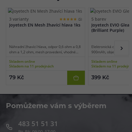
3 varianty
5 barev
(5)
Joyetech EN Mesh žhavící hlava 1ks
Joyetech EVIO Gleam
(Brilliant Purple)
Náhradní žhavící hlava, odpor 0,6 ohm a 0,8
Elektronická cigareta - R
ohm a 1,2 ohm, mesh provedení, vhodné
900mAh, objem 2ml, auto
pro MTL/RDL vaping, 1ks v balení.
automatický výkon až 20
Skladem online
Skladem online
inteligentní detekce odp
Skladem na 11 prodejnách
Skladem na 11 prodejn
doplňování, řada bezpeč
originální design.
79 Kč
399 Kč
Pomůžeme vám s výběrem
483 51 51 31
Po–Pá: 09:00–17:00