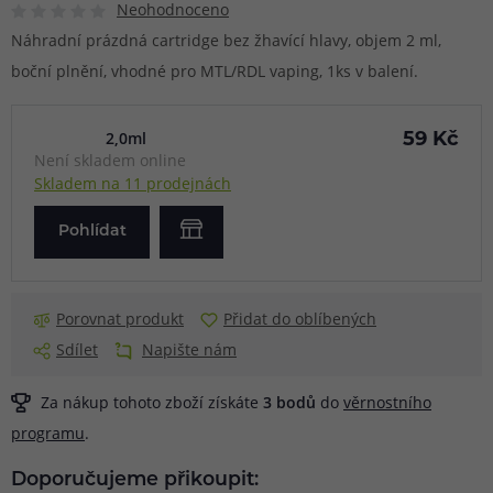
Neohodnoceno
Náhradní prázdná cartridge bez žhavící hlavy, objem 2 ml,
boční plnění, vhodné pro MTL/RDL vaping, 1ks v balení.
2,0ml
59 Kč
Není skladem online
Skladem na 11 prodejnách
Pohlídat
Porovnat produkt
Přidat do oblíbených
Sdílet
Napište nám
Za nákup tohoto zboží získáte
3
bodů
do
věrnostního
programu
.
Doporučujeme přikoupit: