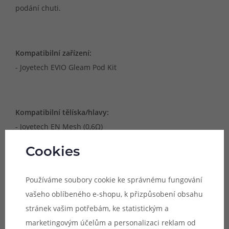
podání chuti.
Kompatibilní zařízení:
- Joyetech EVIO Gleam Pod Kit
Kompatibilní tělíska/hlavy:
- Joyetech EN Mesh (0,6Ω)
- Joyetech EN Mesh (0,8Ω)
Cookies
- Joyetech EN Mesh (1,2Ω)
- Joyetech EN Mesh Dark Edition (0,6Ω)
Používáme soubory cookie ke správnému fungování
- Joyetech EN Mesh Dark Edition (0,8Ω)
vašeho oblíbeného e-shopu, k přizpůsobení obsahu
- Joyetech EN Mesh Dark Edition (1,2Ω)
stránek vašim potřebám, ke statistickým a
marketingovým účelům a personalizaci reklam od