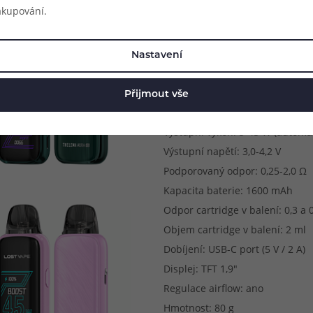
akupování.
Parametry produkt
Nastavení
Rozměry: 105,4 × 38,4 × 20,6 m
Způsob potahování: MTL (klasick
Přijmout vše
Metody spínání potahu: automa
Výstupní výkon: 5-45 W (automat
Výstupní napětí: 3,0-4,2 V
Podporovaný odpor: 0,25-2,0 Ω
Kapacita baterie: 1600 mAh
Odpor cartridge v balení: 0,3 a 
Objem cartridge v balení: 2 ml
Dobíjení: USB-C port (5 V / 2 A)
Displej: TFT 1,9"
Regulace airflow: ano
Hmotnost: 80 g