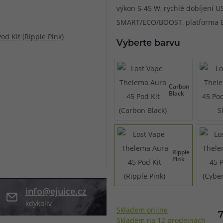
výkon 5-45 W, rychlé dobíjení US
při nákupu vědět
SMART/ECO/BOOST, platforma E
m, podle čeho se rozhodnout
nější, než si myslíte
Vyberte barvu
Carbon
Black
Ripple
Pink
info@ejuice.cz
kdykoliv
Skladem online
Skladem na 12 prodejnách