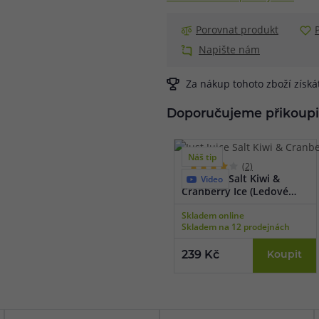
Porovnat produkt
Napište nám
Za nákup tohoto zboží získ
Doporučujeme přikoupi
Náš tip
(2)
Just Juice Salt Kiwi &
Video
Cranberry Ice (Ledové
kiwi & brusinka) 10ml
Skladem online
Skladem na 12 prodejnách
239 Kč
Koupit