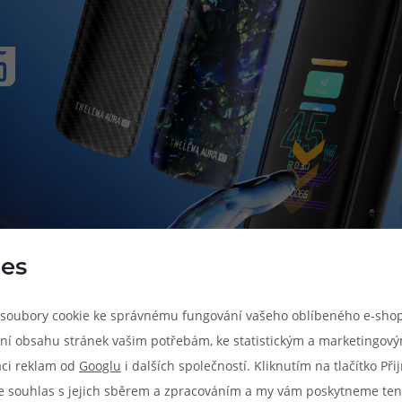
es
soubory cookie ke správnému fungování vašeho oblíbeného e-shop
ní obsahu stránek vašim potřebám, ke statistickým a marketingov
aci reklam od
Googlu
i dalších společností. Kliknutím na tlačítko Př
e souhlas s jejich sběrem a zpracováním a my vám poskytneme ten