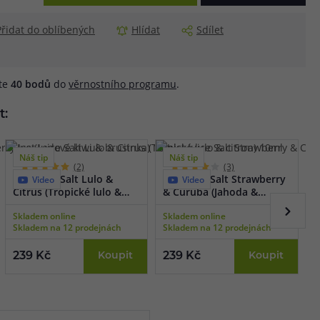
Přidat do oblíbených
Hlídat
Sdílet
áte
40
bodů
do
věrnostního programu
.
t:
Náš tip
Náš tip
(2)
(3)
Just Juice Salt Lulo &
Just Juice Salt Strawberry
J
Video
Video
Citrus (Tropické lulo &
& Curuba (Jahoda &
L
citron) 10ml
curuba) 10ml
1
Skladem online
Skladem online
S
Skladem na 12 prodejnách
Skladem na 12 prodejnách
S
239 Kč
Koupit
239 Kč
Koupit
2