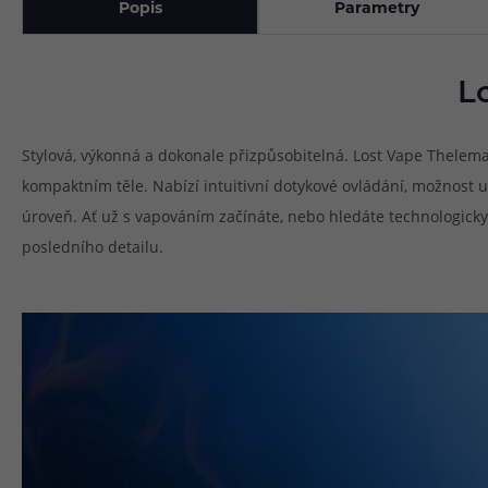
Popis
Parametry
L
Stylová, výkonná a dokonale přizpůsobitelná. Lost Vape Thelem
kompaktním těle. Nabízí intuitivní dotykové ovládání, možnost up
úroveň. Ať už s vapováním začínáte, nebo hledáte technologick
posledního detailu.