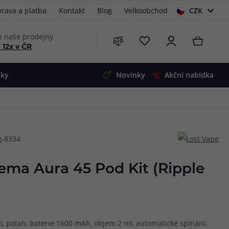
rava a platba
Kontakt
Blog
Velkoobchod
CZK
EUR
e naše prodejny
 12x v ČR
čky
Novinky
Akční nabídka
e
i-Ohm
illa
g-8334
 Alpha
4
G5
 S&V
ema Aura 45 Pod Kit (Ripple
 V2
00 Pro
Mini
S&V
220
 3v1
45
DL potah, baterie 1600 mAh, objem 2 ml, automatické spínání,
Zobrazit produkty
Zobrazit produkty
Zobrazit produkty
Zobrazit produkty
Zobrazit produkty
Zobrazit produkty