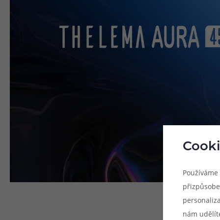
Cooki
Používáme 
přizpůsobe
personaliz
nám udělít