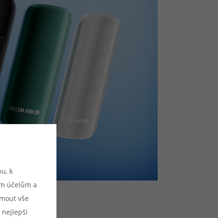
u, k
ým účelům a
ijmout vše
 nejlepší