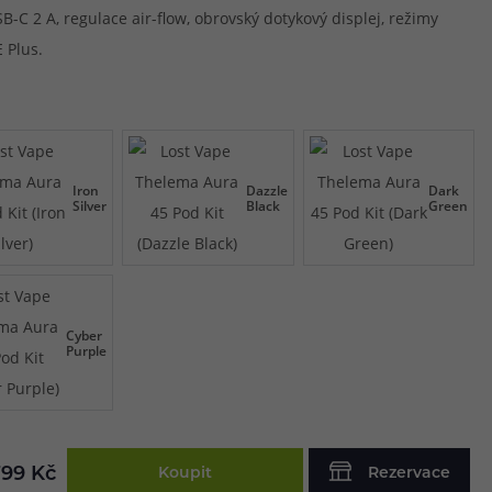
B-C 2 A, regulace air-flow, obrovský dotykový displej, režimy
 Plus.
Iron
Dazzle
Dark
Silver
Black
Green
Cyber
Purple
799 Kč
Koupit
Rezervace