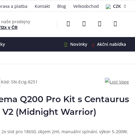
rava a platba
Kontakt
Blog
Velkoobchod
CZK
EUR
e naše prodejny
 12x v ČR
čky
Novinky
Akční nabídka
e
i-Ohm
illa
Kód: SN-Ecig-8251
 Alpha
4
G5
 S&V
ema Q200 Pro Kit s Centaurus
 V2
00 Pro
V2 (Midnight Warrior)
Mini
S&V
220
 3v1
45
h, 2x slot pro 18650, objem 2ml, manuální spínání, výkon 5-200W,
Zobrazit produkty
Zobrazit produkty
Zobrazit produkty
Zobrazit produkty
Zobrazit produkty
Zobrazit produkty