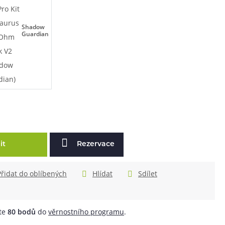
Shadow
Guardian
it
Rezervace
Přidat do oblíbených
Hlídat
Sdílet
áte
80
bodů
do
věrnostního programu
.