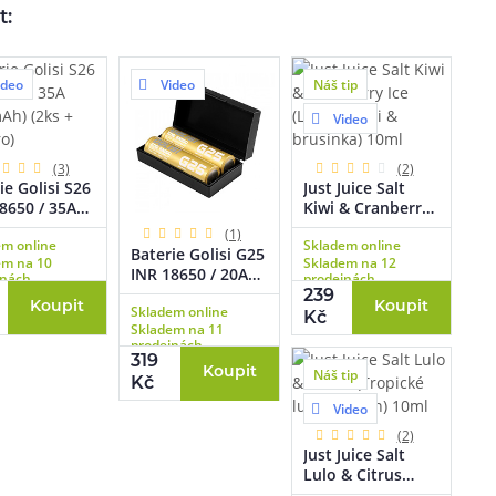
t:
ideo
Video
Náš tip
Video
(3)
(2)
ie Golisi S26
Just Juice Salt
8650 / 35A
Kiwi & Cranberry
mAh) (2ks +
Ice (Ledové kiwi &
(1)
em online
Skladem online
dro)
brusinka) 10ml
Baterie Golisi G25
em na 10
Skladem na 12
INR 18650 / 20A
jnách
prodejnách
(2500mAh) (2ks +
239
Koupit
Koupit
Skladem online
pouzdro)
Kč
Skladem na 11
prodejnách
319
Koupit
Náš tip
Kč
Video
(2)
Just Juice Salt
Lulo & Citrus
(Tropické lulo &