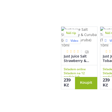
Náš tip
Náš 
Video
V
(3)
Just Juice Salt
Just J
Strawberry &
Toba
Curuba (Jahoda &
(Tabá
Skladem online
Sklad
curuba) 10ml
citro
Skladem na 12
Sklad
prodejnách
prode
239
239
Koupit
Kč
Kč