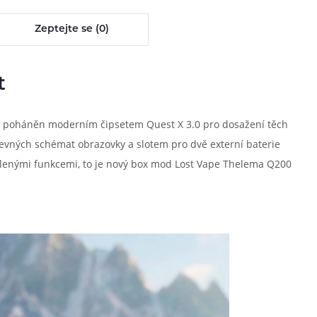
Zeptejte se (0)
t
e poháněn moderním čipsetem Quest X 3.0 pro dosažení těch
revných schémat obrazovky a slotem pro dvě externí baterie
yšlenými funkcemi, to je nový box mod Lost Vape Thelema Q200