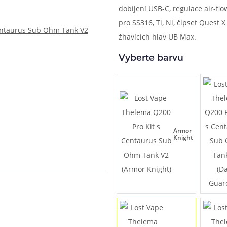
dobíjení USB-C, regulace air-flo
při nákupu vědět
pro SS316, Ti, Ni, čipset Quest X
m, podle čeho se rozhodnout
nější, než si myslíte
žhavících hlav UB Max.
Vyberte barvu
Armor
Knight
info@ejuice.cz
kdykoliv