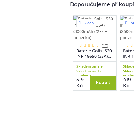
Doporučujeme přikoupi
Video
V
(17)
Baterie Golisi S30
Bater
INR 18650 (35A)
INR 1
(3000mAh) (2ks +
(2600
Skladem online
Sklad
pouzdro)
pouz
Skladem na 12
Sklad
prodejnách
prode
519
419
Koupit
Kč
Kč