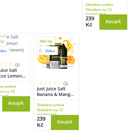
Skladem online
citron) 10ml
Skladem na 12
prodejnách
239
Koupit
Kč
tip
Náš tip
ideo
Video
(3)
uice Salt
cco Lemon
k s
(5)
em online
nem) 10ml
Just Juice Salt
em na 10
Banana & Mango
jnách
(Banán & mango)
Koupit
Skladem online
10ml
Skladem na 12
prodejnách
239
Koupit
Kč