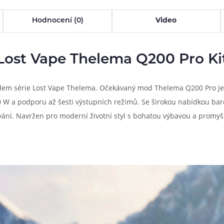
Hodnocení (0)
Video
Lost Vape Thelema Q200 Pro Ki
odem série Lost Vape Thelema. Očekávaný mod Thelema Q200 Pro j
200 W a podporu až šesti výstupních režimů. Se širokou nabídkou ba
ívání. Navržen pro moderní životní styl s bohatou výbavou a prom