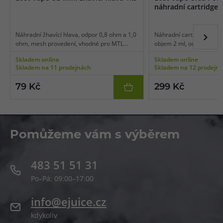
náhradní cartridge 
Náhradní žhavící hlava, odpor 0,8 ohm a 1,0
Náhradní cartridge s int
ohm, mesh provedení, vhodné pro MTL
objem 2 ml, odpor 0,6 o
vaping, 1ks v balení.
ohm, mesh pletivo, boční
Skladem online
Skladem online
části, vhodné pro MTL/RD
Skladem na 11 prodejnách
Skladem na 12 prodejn
balení.
79 Kč
299 Kč
Pomůžeme vám s výběrem
483 51 51 31
Po–Pá: 09:00–17:00
info@ejuice.cz
kdykoliv