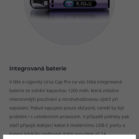
Integrovaná baterie
V těle e-cigarety Ursa Cap Pro na vás čeká integrovaná
baterie se solidní kapacitou 1200 mAh, která zvládne
intenzivnější používání a mnohahodinovou výdrž při
vapování. Pokud vapujete pouze občasně, neměl by být
problém i s celodenním provozem. V případě potřeby pak
stačí připojit dobíjecí kabel k modernímu USB-C portu a
baterii kdykoliv opětovně dobít proudem až 1A.