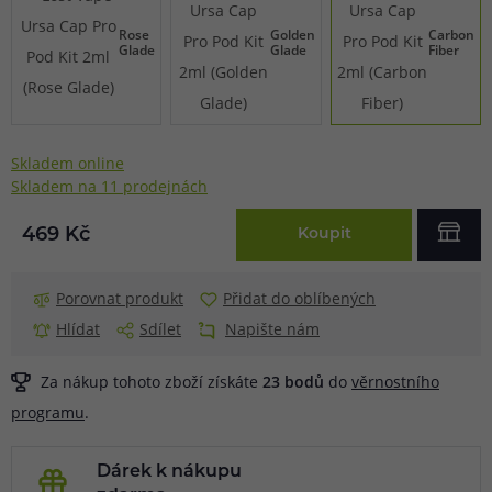
Rose
Golden
Carbon
Glade
Glade
Fiber
Skladem online
Skladem na 11 prodejnách
469 Kč
Koupit
Porovnat produkt
Přidat do oblíbených
Hlídat
Sdílet
Napište nám
Za nákup tohoto zboží získáte
23
bodů
do
věrnostního
programu
.
Dárek k nákupu