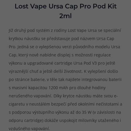
Lost Vape Ursa Cap Pro Pod Kit
2ml
Již druhý pod systém z rodiny Lost Vape Ursa se speciální
krytkou náustku se představuje pod názvem Ursa Cap
Pro. Jedná se o vylepšenou verzi původního modelu Ursa
Cap, který nově nabídne displej s možností regulace
výkonu a upgradované cartridge Ursa Pod V3 pro ještě
výraznější chuť a ještě delší životnost. K vylepšení došlo
po stránce baterie, v těle tak najdete integrovanou baterii
s masivní kapacitou 1200 mAh pro dlouhé hodiny
nerušeného vapování. Díky krytce náustku máte svou e-
cigaretu v neustálém bezpečí před okolními nečistotami a
s podporou výstupního výkonu až do 35 W (v závislosti na
odporu cartridge) dokáže uspokojit milovníky utaženého i
vzdušného vapování.