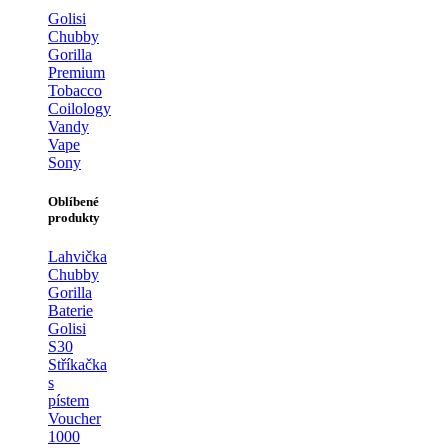
Golisi
Chubby
Gorilla
Premium
Tobacco
Coilology
Vandy
Vape
Sony
Oblíbené
produkty
Lahvička
Chubby
Gorilla
Baterie
Golisi
S30
Stříkačka
s
pístem
Voucher
1000