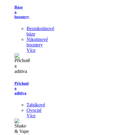
Báze
a
boostery
Beznikotinové
báze
Nikotinové
boostery
Více
Příchutě
a
aditiva
Tabákové
Ovocné
Více