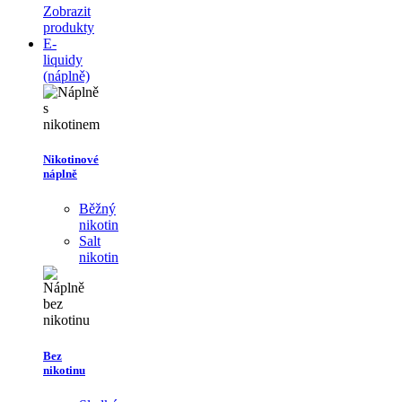
Zobrazit
produkty
E-
liquidy
(náplně)
Nikotinové
náplně
Běžný
nikotin
Salt
nikotin
Bez
nikotinu