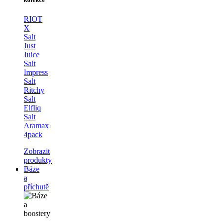
RIOT
X
Salt
Just
Juice
Salt
Impress
Salt
Ritchy
Salt
Elfliq
Salt
Aramax
4pack
Zobrazit
produkty
Báze
a
příchutě