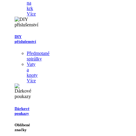
na
krk
Více
DIY
příslušenství
Předmotané
spirálky
Vaty
a
knoty
Více
Dárkové
poukazy
Oblíbené
značky