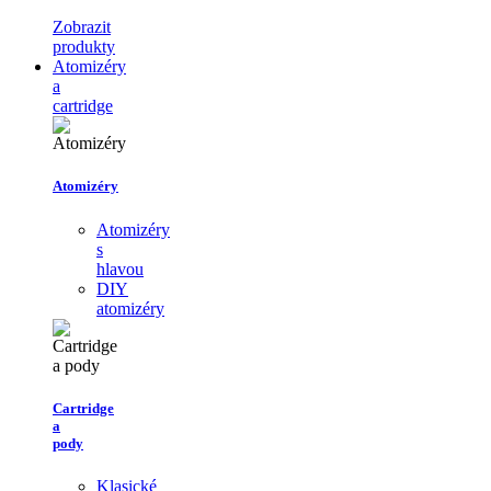
Zobrazit
produkty
Atomizéry
a
cartridge
Atomizéry
Atomizéry
s
hlavou
DIY
atomizéry
Cartridge
a
pody
Klasické