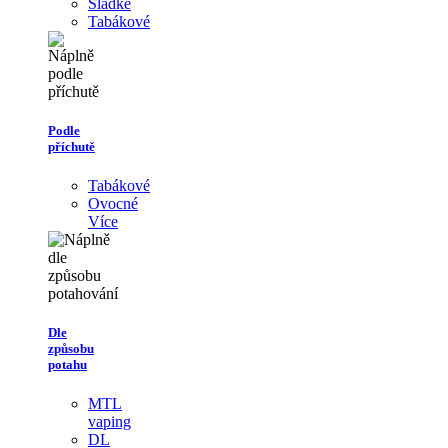
Sladké
Tabákové
Podle
příchutě
Tabákové
Ovocné
Více
Dle
způsobu
potahu
MTL
vaping
DL