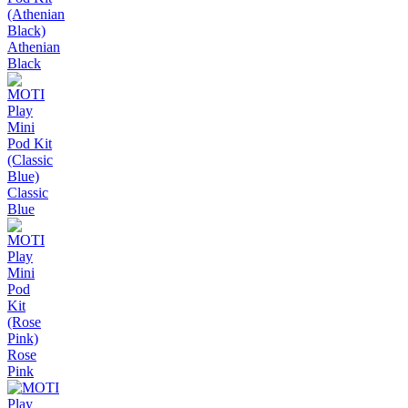
Athenian
Black
Classic
Blue
Rose
Pink