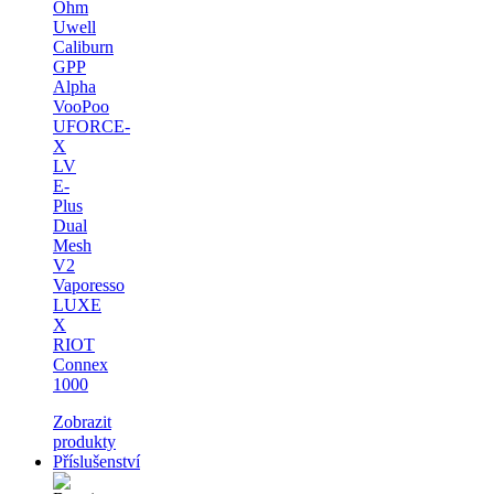
Ohm
Uwell
Caliburn
GPP
Alpha
VooPoo
UFORCE-
X
LV
E-
Plus
Dual
Mesh
V2
Vaporesso
LUXE
X
RIOT
Connex
1000
Zobrazit
produkty
Příslušenství