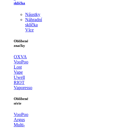
sklíčka
Náustky
Náhradní
sklíčka
Více
Oblíbené
značky
OXVA
VooPoo
Lost
Vape
Uwell
RIOT
Vaporesso
Oblíbené
série
VooPoo
Argus
Multi-