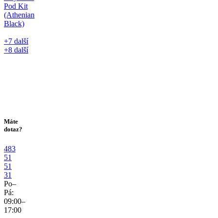
+7 další
+8 další
Máte
dotaz?
483
51
51
31
Po–
Pá:
09:00–
17:00