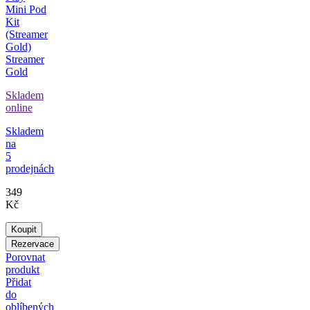
Streamer
Gold
Skladem
online
Skladem
na
5
prodejnách
349
Kč
Koupit
Rezervace
Porovnat
produkt
Přidat
do
oblíbených