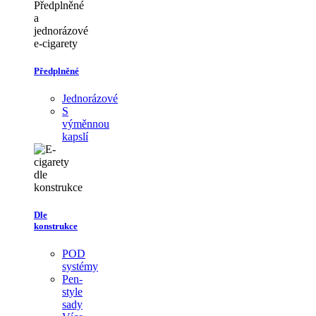
Předplněné
Jednorázové
S
výměnnou
kapslí
Dle
konstrukce
POD
systémy
Pen-
style
sady