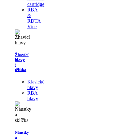
cartridge
RBA
&
RDTA
Více
Žhavící
hlavy
/
tělíska
Klasické
hlavy
RBA
hlavy
Náustky
a