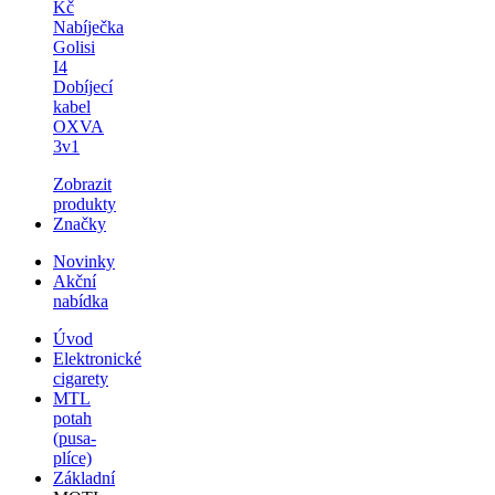
Kč
Nabíječka
Golisi
I4
Dobíjecí
kabel
OXVA
3v1
Zobrazit
produkty
Značky
Novinky
Akční
nabídka
Úvod
Elektronické
cigarety
MTL
potah
(pusa-
plíce)
Základní