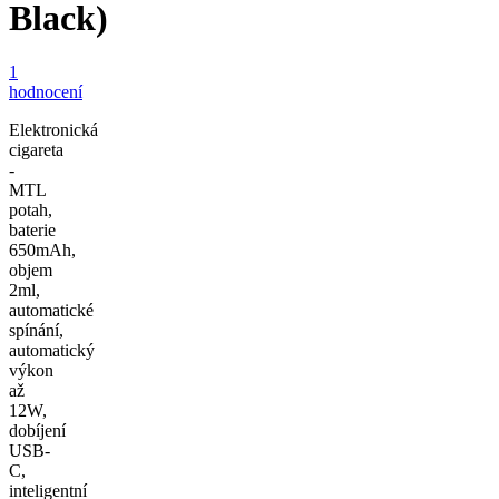
Black)
1
hodnocení
Elektronická
cigareta
-
MTL
potah,
baterie
650mAh,
objem
2ml,
automatické
spínání,
automatický
výkon
až
12W,
dobíjení
USB-
C,
inteligentní