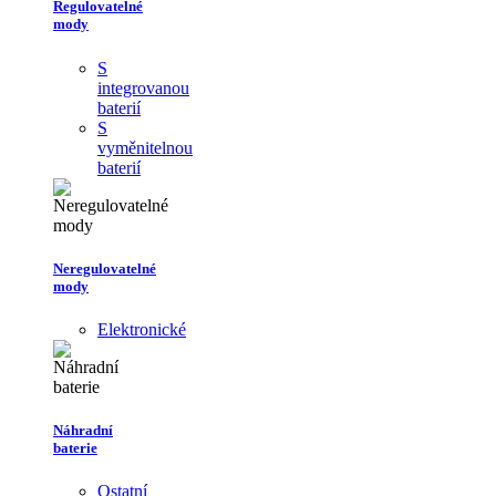
Regulovatelné
mody
S
integrovanou
baterií
S
vyměnitelnou
baterií
Neregulovatelné
mody
Elektronické
Náhradní
baterie
Ostatní