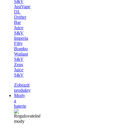
S&V
JustVape
DL
Drifter
Bar
Juice
S&V
Imperia
Fifty
Bombo
Wailani
S&V
Zeus
Juice
S&V
Zobrazit
produkty
Mody
a
baterie