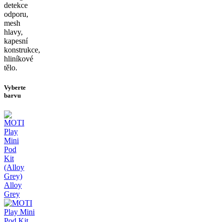
detekce
odporu,
mesh
hlavy,
kapesní
konstrukce,
hliníkové
tělo.
Vyberte
barvu
Alloy
Grey