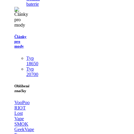
baterie
Články
pro
mody
Typ
18650
Typ
20700
Oblíbené
značky
VooPoo
RIOT
Lost
Vape
SMOK
GeekVape