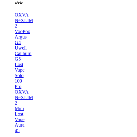
série
OXVA
NeXLIM
2
VooPoo
Argus
G4
Uwell
Caliburn
G5
Lost
Vape
Solo
100
Pro
OXVA
NeXLIM
2
Mini
Lost
Vape
Aura
45