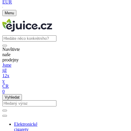
EUR
Menu
Navštivte
naše
prodejny
Jsme
již
12x
v
ČR
0
Vyhledat
Elektronické
cigarety