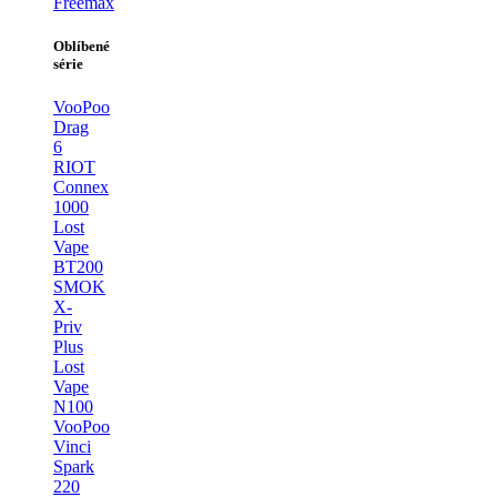
Freemax
Oblíbené
série
VooPoo
Drag
6
RIOT
Connex
1000
Lost
Vape
BT200
SMOK
X-
Priv
Plus
Lost
Vape
N100
VooPoo
Vinci
Spark
220