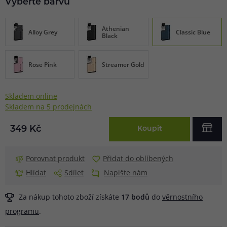
Vyberte barvu
Athenian
Alloy Grey
Classic Blue
Black
Rose Pink
Streamer Gold
Skladem online
Skladem na 5 prodejnách
349 Kč
Koupit
Porovnat produkt
Přidat do oblíbených
Hlídat
Sdílet
Napište nám
Za nákup tohoto zboží získáte
17
bodů
do
věrnostního
programu
.