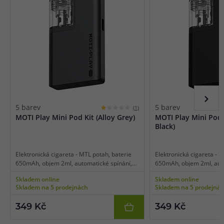
5 barev
5 barev
(1)
MOTI Play Mini Pod Kit (Alloy Grey)
MOTI Play Mini Pod 
Black)
Elektronická cigareta - MTL potah, baterie
Elektronická cigareta - M
650mAh, objem 2ml, automatické spínání,
650mAh, objem 2ml, auto
automatický výkon až 12W, dobíjení USB-C,
automatický výkon až 12
Skladem online
Skladem online
inteligentní detekce odporu, mesh hlavy,
inteligentní detekce odp
Skladem na 5 prodejnách
Skladem na 5 prodejná
kapesní konstrukce, hliníkové tělo.
kapesní konstrukce, hliní
349 Kč
349 Kč