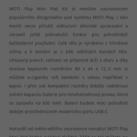
MOTI Play Mini Pod Kit je menším sourozencem
populárního designového pod systému MOTI Play. I tato
menší verze přináší exkluzivní dílenské zpracování a
zároveň ještě jednodušší funkce pro pohodlnější
každodenní používání. Celé tělo je vyrobeno z hliníkové
slitiny a k dostání je v pěti odlišných barvách těla.
Uhlazený povrch zařízení se příjemně drží v dlani a díky
doslova kapesním rozměrům 80 x 44 x 12..5 mm si
můžete e-cigaretu vzít kamkoliv s sebou například v
kapse. I přes své kompaktní rozměry dokáže nabídnout
solidní kapacitu baterie pro mnohahodinový provoz, která
se zastavila na 650 mAh. Baterii budete moci pohodlně
dobíjet prostřednictvím moderního portu USB-C.
Narozdíl od svého většího sourozence nenabízí MOTI Play