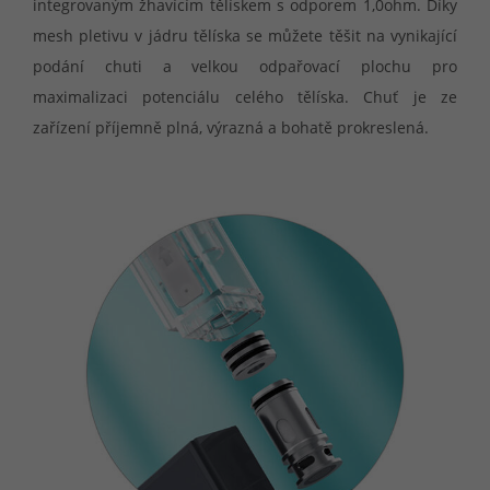
integrovaným žhavícím tělískem s odporem 1,0ohm. Díky
mesh pletivu v jádru tělíska se můžete těšit na vynikající
podání chuti a velkou odpařovací plochu pro
maximalizaci potenciálu celého tělíska. Chuť je ze
zařízení příjemně plná, výrazná a bohatě prokreslená.