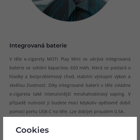
Integrovaná baterie
V těle e-cigarety MOTI Play Mini se ukrývá integrovaná
baterie se solidní kapacitou 650 mAh, která se postará o
hladký a bezproblémový chod, stabilní výstupní výkon a
skvělou životnost. Díky integrované baterii v těle zvládne
e-cigareta také intenzivnější mnohahodinový vaping. V
případě nutnosti ji budete moci kdykoliv opětovně dobít
pomocí portu USB-C na těle. Lze dobíjet proudem 0.5A.
Cookies