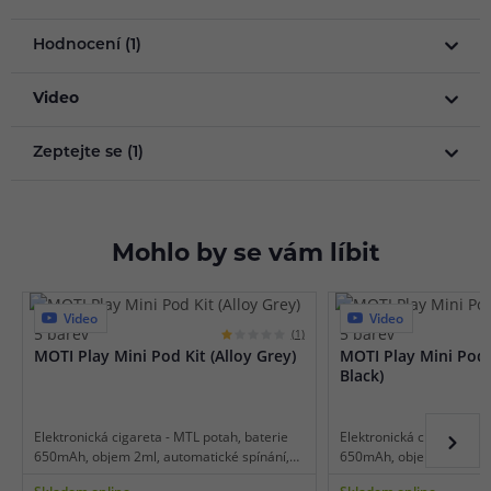
Hodnocení (1)
Video
Zeptejte se (1)
Mohlo by se vám líbit
Video
Video
5 barev
5 barev
(1)
MOTI Play Mini Pod Kit (Alloy Grey)
MOTI Play Mini Pod 
Black)
Elektronická cigareta - MTL potah, baterie
Elektronická cigareta - M
650mAh, objem 2ml, automatické spínání,
650mAh, objem 2ml, auto
automatický výkon až 12W, dobíjení USB-C,
automatický výkon až 12
Skladem online
Skladem online