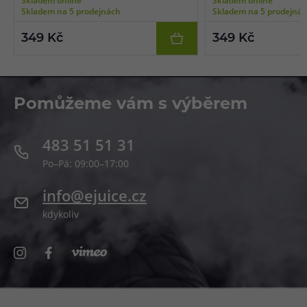
inteligentní detekce odporu, mesh hlavy,
inteligentní detekce odp
Skladem na 5 prodejnách
Skladem na 5 prodejná
kapesní konstrukce, hliníkové tělo.
kapesní konstrukce, hliní
349 Kč
349 Kč
Pomůžeme vám s výběrem
483 51 51 31
Po–Pá: 09:00–17:00
info@ejuice.cz
kdykoliv