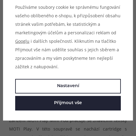
Používáme soubory cookie ke správnému fungování
vašeho oblíbeného e-shopu, k přizpůsobení obsahu
stránek vašim potřebám, ke statistickým a
marketingovým účelům a personalizaci reklam od
Googlu
i dalších společností. Kliknutím na tlačítko
Přijmout vše nám udělíte souhlas s jejich sběrem a
zpracováním a my vám poskytneme ten nejlepší
zážitek z nakupování.
Nastavení
Přijmout vše
Mesh technologie
Zařízení MOTI Play Mini Pod pracuje se žhavícími tělísky
MOTI Play. V této soupravě se nachází cartridge s