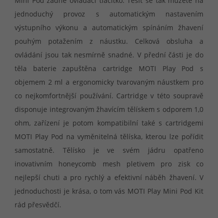
Mini Pod žádné ovládací tlačítko. Těšit se tak můžete na
jednoduchý provoz s automatickým nastavením
výstupního výkonu a automatickým spínáním žhavení
pouhým potažením z náustku. Celková obsluha a
ovládání jsou tak nesmírně snadné. V přední části je do
těla baterie zapuštěna cartridge MOTI Play Pod s
objemem 2 ml a ergonomicky tvarovaným náustkem pro
co nejkomfortnější používání. Cartridge v této soupravě
disponuje integrovaným žhavícím tělískem s odporem 1,0
ohm, zařízení je potom kompatibilní také s cartridgemi
MOTI Play Pod na vyměnitelná tělíska, kterou lze pořídit
samostatně. Tělísko je ve svém jádru opatřeno
inovativním honeycomb mesh pletivem pro zisk co
nejlepší chuti a pro rychlý a efektivní náběh žhavení. V
jednoduchosti je krása, o tom vás MOTI Play Mini Pod Kit
rád přesvědčí.