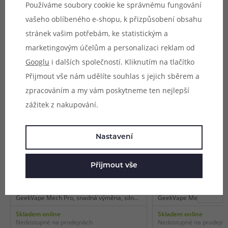
Používáme soubory cookie ke správnému fungování
Parametry
vašeho oblíbeného e-shopu, k přizpůsobení obsahu
Hodnocení (0)
stránek vašim potřebám, ke statistickým a
marketingovým účelům a personalizaci reklam od
Zeptejte se (0)
Googlu
i dalších společností. Kliknutím na tlačítko
Přijmout vše nám udělíte souhlas s jejich sběrem a
zpracováním a my vám poskytneme ten nejlepší
Mohlo by se vám líbit
zážitek z nakupování.
Nastavení
2 barvy
2 barvy
Náhradní kryt pro GeekVape Mech
Náhradní kryt pro 
Pro (Černo-červený) (2ks)
Pro (Carbon) (2ks)
Přijmout vše
Vyměnitelný magnetický kryt pro mod
Vyměnitelný magnetický 
GeekVape Mech Pro, snadná výměna, silné
GeekVape Mech Pro, sna
magnetické kontakty, rychlá změna vzhledu,
magnetické kontakty, ry
Skladem online
Skladem online
2 ks v balení.
2 ks v balení.
Nedostupné na prodejnách
Nedostupné na prodejn