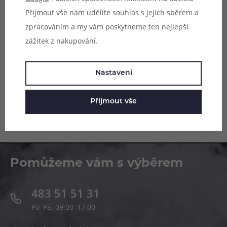
Přijmout vše nám udělíte souhlas s jejich sběrem a
zpracováním a my vám poskytneme ten nejlepší
zážitek z nakupování.
Parametry
Hodnocení (0)
Nastavení
Zeptejte se (0)
Přijmout vše
Pomůžeme vám s výběrem
483 51 51 31
Po–Pá: 09:00–17:00