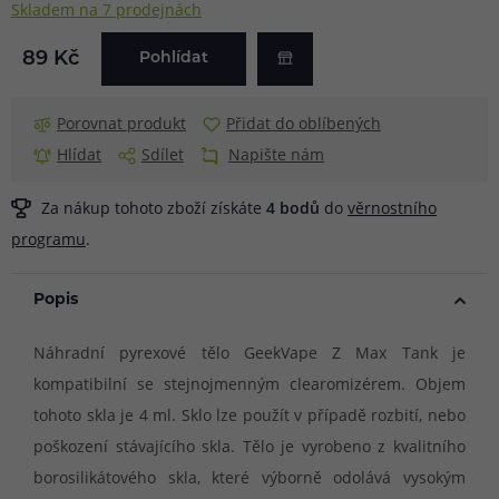
Skladem na 7 prodejnách
89 Kč
Pohlídat
Porovnat produkt
Přidat do oblíbených
Hlídat
Sdílet
Napište nám
Za nákup tohoto zboží získáte
4
bodů
do
věrnostního
programu
.
Popis
Náhradní pyrexové tělo GeekVape Z Max Tank je
kompatibilní se stejnojmenným clearomizérem. Objem
tohoto skla je 4 ml. Sklo lze použít v případě rozbití, nebo
poškození stávajícího skla. Tělo je vyrobeno z kvalitního
borosilikátového skla, které výborně odolává vysokým