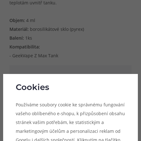
teplotám uvnitř tanku.
Objem:
4 ml
Materiál:
borosilikátové sklo (pyrex)
Balení:
1ks
Kompatibilita:
- GeekVape Z Max Tank
Upozornění:
Náhradní tělo je určeno
Cookies
výhradně pro model atomizéru, jehož
název je uveden v popisu produktu.
Používáme soubory cookie ke správnému fungování
Uvedené rozměry skla jsou pouze
vašeho oblíbeného e-shopu, k přizpůsobení obsahu
orientační a není zaručena kompatibilita s
stránek vašim potřebám, ke statistickým a
jinými modely atomizérů, byť se mohou
marketingovým účelům a personalizaci reklam od
rozměrově shodovat.
Googlu
i dalších společností. Kliknutím na tlačítko