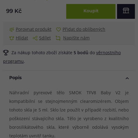
99 Kč
Koupit
Porovnat produkt
Přidat do oblíbených
Hlídat
Sdílet
Napište nám
Za nákup tohoto zboží získáte
5
bodů
do
věrnostního
programu
.
Popis
Náhradní pyrexové tělo SMOK TFV8 Baby V2 je
kompatibilní se stejnojmenným clearomizérem. Objem
tohoto skla je 5 ml. Sklo lze použít v případě rozbití, nebo
poškození stávajícího skla. Tělo je vyrobeno z kvalitního
borosilikátového skla, které výborně odolává vysokým
teplotám uvnitř tanku.