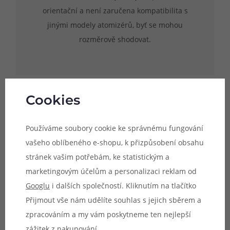
orientační a není zaručena kompatibilita s
jinými modely atomizérů, byť se mohou
rozměrově shodovat.
Cookies
Upozornění:
Náhradní tělo je určeno
výhradně pro model atomizéru, jehož
Používáme soubory cookie ke správnému fungování
název je uveden v popisu produktu.
vašeho oblíbeného e-shopu, k přizpůsobení obsahu
Uvedené rozměry skla jsou pouze
stránek vašim potřebám, ke statistickým a
orientační a není zaručena kompatibilita s
marketingovým účelům a personalizaci reklam od
jinými modely atomizérů, byť se mohou
Googlu
i dalších společností. Kliknutím na tlačítko
rozměrově shodovat.
Přijmout vše nám udělíte souhlas s jejich sběrem a
zpracováním a my vám poskytneme ten nejlepší
zážitek z nakupování.