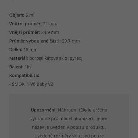
Objem:
5 ml
Vnitřní průměr:
21 mm
Vnější průměr:
24.9 mm
Průměr vyboulené části:
29.7 mm
Délka:
18 mm
Materiál:
borosilikátové sklo (pyrex)
Balení:
1ks
Kompatibilita:
- SMOK TFV8 Baby V2
Upozornění:
Náhradní tělo je určeno
výhradně pro model atomizéru, jehož
název je uveden v popisu produktu.
Uvedené rozměry skla jsou pouze