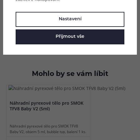
Parametry
Nastavení
Hodnocení (0)
Přijmout vše
Zeptejte se (0)
Mohlo by se vám líbit
Náhradní pyrexové tělo pro SMOK
TFV8 Baby V2 (5ml)
Náhradní pyrexové tělo pro SMOK TFV8
Baby V2, objem 5 ml, bubble typ, balení 1 ks.