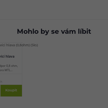
Mohlo by se vám líbit
ící hlava
dpor 0,8 ohm,
 pro MTL
ch
Koupit