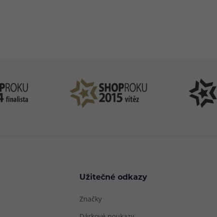
83 51 51 31
info@ejuice
o–Pá: 09:00–17:00
kdykoliv
Užitečné odkazy
Značky
Dárkové poukazy