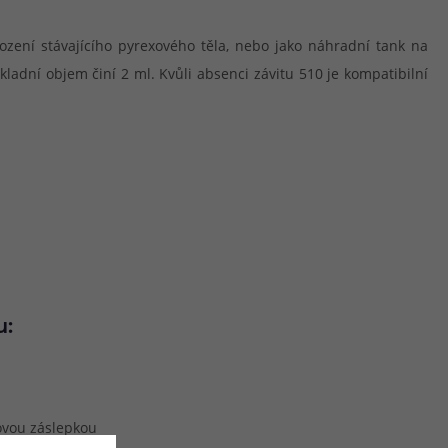
ození stávajícího pyrexového těla, nebo jako náhradní tank na
ákladní objem činí 2 ml. Kvůli absenci závitu 510 je kompatibilní
u:
novou záslepkou