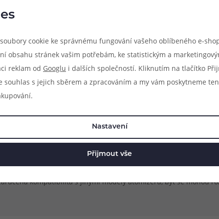
Kompatibilita:
es
- Elektronická cigareta VapeOnl
* Balení neobsahuje žhavící hl
soubory cookie ke správnému fungování vašeho oblíbeného e-shop
ní obsahu stránek vašim potřebám, ke statistickým a marketingov
aci reklam od
Googlu
i dalších společností. Kliknutím na tlačítko Př
e souhlas s jejich sběrem a zpracováním a my vám poskytneme ten
akupování.
Nastavení
Přijmout vše
ýhradně pro model atomizéru, jehož název je uveden v popisu pro
 zaručena kompatibilita s jinými modely atomizérů, byť se mohou r