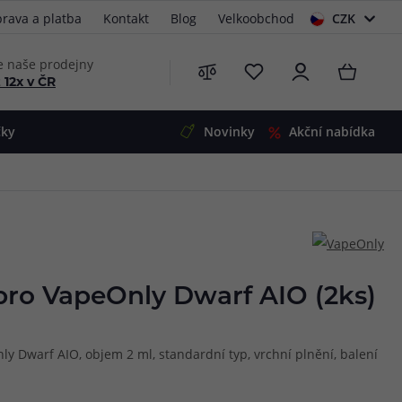
rava a platba
Kontakt
Blog
Velkoobchod
CZK
EUR
e naše prodejny
 12x v ČR
čky
Novinky
Akční nabídka
e
i-Ohm
illa
 Alpha
4
G5
 S&V
pro VapeOnly Dwarf AIO (2ks)
 V2
00 Pro
Mini
S&V
y Dwarf AIO, objem 2 ml, standardní typ, vrchní plnění, balení
220
 3v1
45
Zobrazit produkty
Zobrazit produkty
Zobrazit produkty
Zobrazit produkty
Zobrazit produkty
Zobrazit produkty