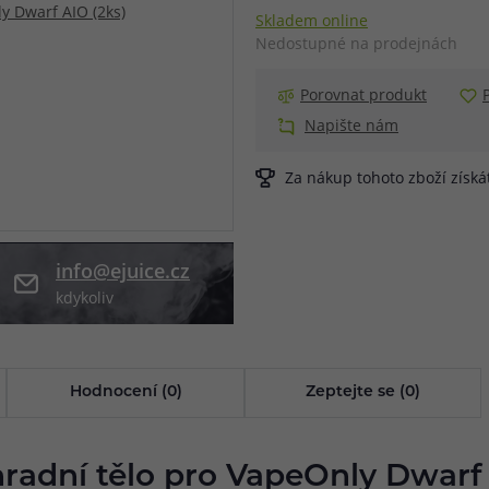
Skladem online
při nákupu vědět
Nedostupné na prodejnách
m, podle čeho se rozhodnout
nější, než si myslíte
Porovnat produkt
Napište nám
Za nákup tohoto zboží získ
info@ejuice.cz
kdykoliv
Hodnocení (0)
Zeptejte se (0)
radní tělo pro VapeOnly Dwarf