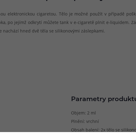
u elektronickou cigaretou. Tělo je možné použít v případě pošk
pka, po jejímž odkrytí můžete tank v e-cigaretě plnit e-liquidem. Z
e nachází hned dvě těla se silikonovými záslepkami.
Parametry produkt
Objem: 2 ml
Plnění: vrchní
Obsah balení: 2x tělo se siliko