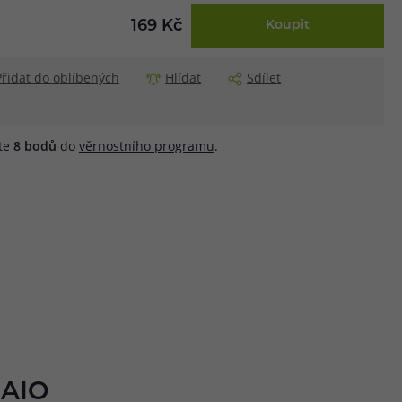
169 Kč
Koupit
Přidat do oblíbených
Hlídat
Sdílet
áte
8
bodů
do
věrnostního programu
.
 AIO