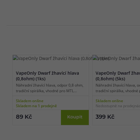
VapeOnly Dwarf žhavící hlava
VapeOnly Dwarf žhav
(0,8ohm) (1ks)
(0,8ohm) (5ks)
Náhradní žhavící hlava, odpor 0,8 ohm,
Náhradní žhavící hlava, o
tradiční spirálka, vhodné pro MTL
tradiční spirálka, vhodné
vaping, 1ks v balení.
vaping, 5ks v balení.
Skladem online
Skladem online
Skladem na 1 prodejně
Nedostupné na prodejná
89 Kč
399 Kč
Koupit