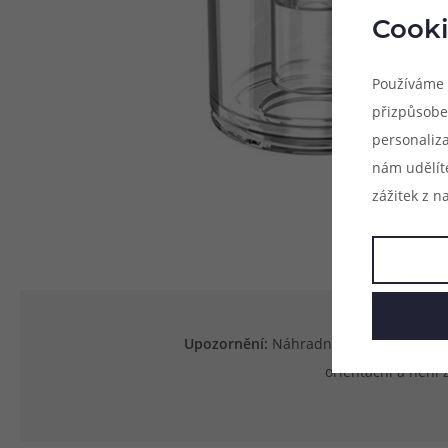
Cooki
Používáme 
přizpůsobe
personaliz
nám udělít
zážitek z n
Upozornění:
Náhradní tělo je určeno v
orientační a není