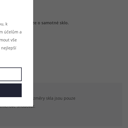
y Dwarf AIO
avu, jedná se pouze o samotné sklo.
u, k
ým účelům a
ijmout vše
 nejlepší
duktu. Uvedené rozměry skla jsou pouze
ozměrově shodovat.