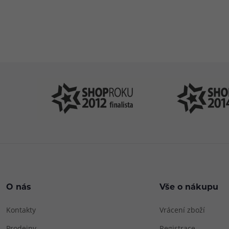
Pomůžeme vám
4
s výběrem
P
O nás
Vše o nákupu
Kontakty
Vrácení zboží
Prodejny
Registrace