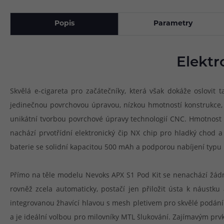
Popis
Parametry
Elektr
Skvělá e-cigareta pro začátečníky, která však dokáže oslovit 
jedinečnou povrchovou úpravou, nízkou hmotností konstrukce, k
unikátní tvorbou povrchové úpravy technologií CNC. Hmotnost e
nachází prvotřídní elektronický čip NX chip pro hladký chod 
baterie se solidní kapacitou 500 mAh a podporou nabíjení typu
Přímo na těle modelu Nevoks APX S1 Pod Kit se nenachází žádné 
rovněž zcela automaticky, postačí jen přiložit ústa k náust
integrovanou žhavící hlavou s mesh pletivem pro skvělé podání 
a je ideální volbou pro milovníky MTL šlukování. Zajímavým pr