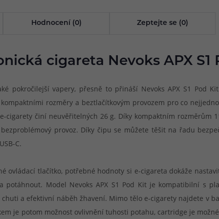
Hodnocení (0)
Zeptejte se (0)
onická cigareta Nevoks APX S1 
také pokročilejší vapery, přesně to přináší Nevoks APX S1 Pod K
ompaktními rozměry a beztlačítkovým provozem pro co nejjednodušší
-cigarety činí neuvěřitelných 26 g. Díky kompaktním rozměrům 118.
a bezproblémový provoz. Díky čipu se můžete těšit na řadu bezpe
 USB-C.
ovládací tlačítko, potřebné hodnoty si e-cigareta dokáže nastavi
ku a potáhnout. Model Nevoks APX S1 Pod Kit je kompatibilní s p
chuti a efektivní náběh žhavení. Mimo tělo e-cigarety najdete v ba
vkem je potom možnost ovlivnění tuhosti potahu, cartridge je mož