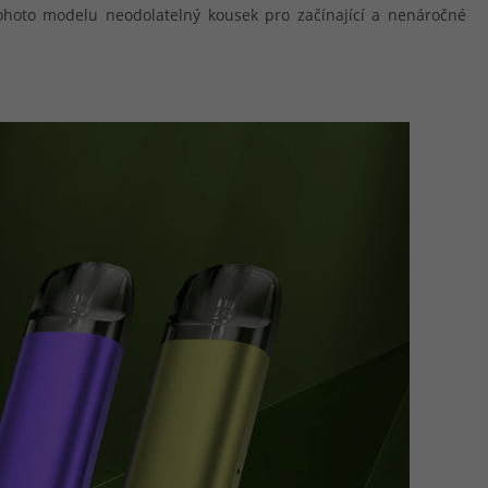
tohoto modelu neodolatelný kousek pro začínající a nenáročné