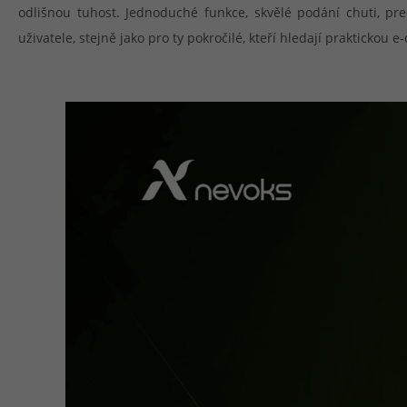
odlišnou tuhost. Jednoduché funkce, skvělé podání chuti, pr
uživatele, stejně jako pro ty pokročilé, kteří hledají praktickou e