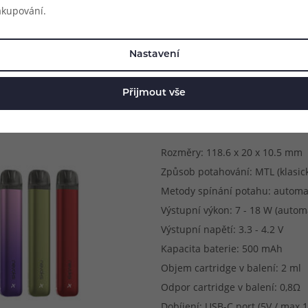
akupování.
Nastavení
Přijmout vše
Parametry produkt
Rozměry: 118.6 x 20 x 10.5 mm
Způsob potahování: MTL (klasick
Metody spínání potahu: automa
Výstupní výkon: 7 - 18 W (autom
Výstupní napětí: 3.3 - 4.2 V
Kapacita baterie: 500 mAh
Objem cartridge v balení: 2 ml
Odpor cartridge v balení: 0,8Ω
Dobíjení: USB-C port (5V / max 1