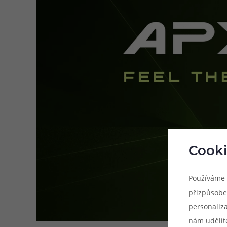
Cooki
Používáme 
přizpůsobe
personaliz
nám udělít