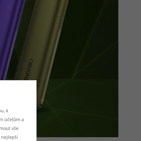
u, k
ým účelům a
ijmout vše
 nejlepší