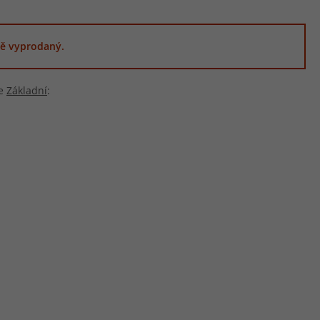
ě vyprodaný.
ie
Základní
: