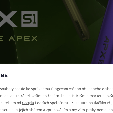
es
soubory cookie ke správnému fungování vašeho oblíbeného e-shop
ní obsahu stránek vašim potřebám, ke statistickým a marketingov
aci reklam od
Googlu
i dalších společností. Kliknutím na tlačítko Př
e souhlas s jejich sběrem a zpracováním a my vám poskytneme ten