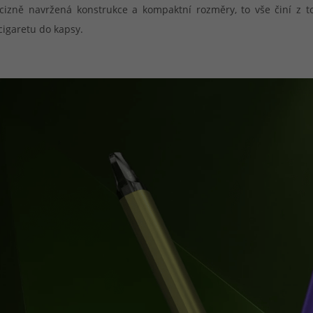
ecizně navržená konstrukce a kompaktní rozměry, to vše činí z 
-cigaretu do kapsy.