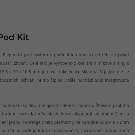
Pod Kit
it. Elegantní pod systém s podlouhlou konstrukcí těla se pyšní
 užívání. Celé tělo je vyrobeno z kvalitní hliníkové slitiny s
6 x 20 x 10.5 mm je navíc také velice skladná. V jejím těle se
čnostních ochran. Mimo čip se v těle nachází také integrovaná
t automaticky díky inteligentní detekci odporu. Žhavení probíhá
latformou cartridgí APX Mesh, které disponují objemem 2 ml a
lení jednu cartridge z této platformy, ta nabídne odpor 0,8 ohm
né na tělo nasadit jedním ze dvou směrů, každý směr potom dodá