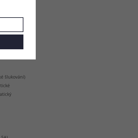
u:
é šlukování)
tické
atický
.5A)