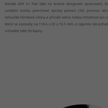
Nevoks APX S1 Pod láká na krásné designové zpracování, šir
unikátní tvorbu povrchové úpravy pomocí CNC procesu obrá
lehoučké hliníkové slitiny a přináší velice nízkou hmotnost jen 
které se zastavily na 118.6 x 20 x 10.5 mm, e-cigareta tak poh
schováte také do kapsy.