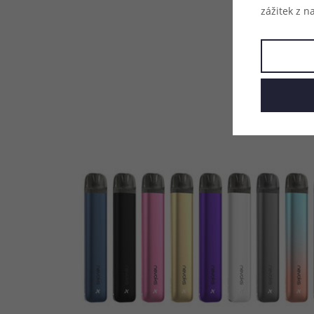
zážitek z n