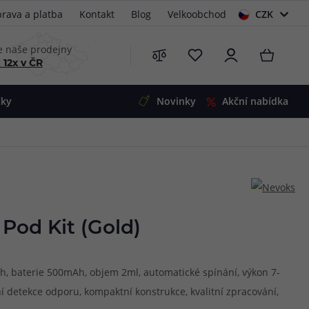
rava a platba
Kontakt
Blog
Velkoobchod
CZK
EUR
e naše prodejny
 12x v ČR
čky
Novinky
Akční nabídka
e
i-Ohm
illa
 Alpha
4
G5
 S&V
Pod Kit (Gold)
 V2
00 Pro
Mini
S&V
ah, baterie 500mAh, objem 2ml, automatické spínání, výkon 7-
220
 3v1
45
ní detekce odporu, kompaktní konstrukce, kvalitní zpracování,
Zobrazit produkty
Zobrazit produkty
Zobrazit produkty
Zobrazit produkty
Zobrazit produkty
Zobrazit produkty