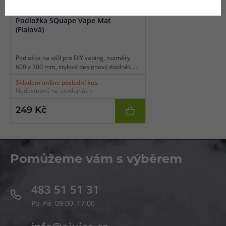
1 barva
(1)
Podložka SQuape Vape Mat
(Fialová)
Podložka na stůl pro DIY vaping, rozměry
600 x 300 mm, stylový designový doplněk,
logo výrobce SQuape, balení 1 ks.
Skladem online poslední kus
Nedostupné na prodejnách
249 Kč
Pomůžeme vám s výběrem
483 51 51 31
Po–Pá: 09:00–17:00