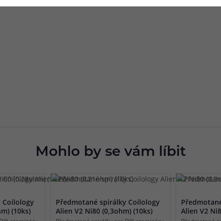
Mohlo by se vám líbit
 Coilology
Předmotané spirálky Coilology
Předmotané 
hm) (10ks)
Alien V2 Ni80 (0,3ohm) (10ks)
Alien V2 Ni