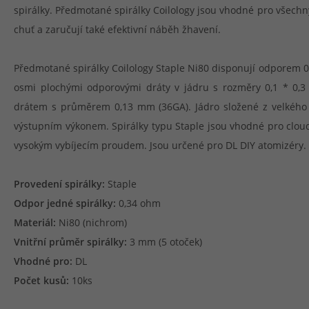
spirálky. Předmotané spirálky Coilology jsou vhodné pro všechn
chuť a zaručují také efektivní náběh žhavení.
Předmotané spirálky Coilology Staple Ni80 disponují odporem 0
osmi plochými odporovými dráty v jádru s rozměry 0,1 * 0
drátem s průměrem 0,13 mm (36GA). Jádro složené z velkého 
výstupním výkonem. Spirálky typu Staple jsou vhodné pro clou
vysokým vybíjecím proudem. Jsou určené pro DL DIY atomizéry.
Provedení spirálky:
Staple
Odpor jedné spirálky:
0,34 ohm
Materiál:
Ni80 (nichrom)
Vnitřní průměr spirálky:
3 mm (5 otoček)
Vhodné pro:
DL
Počet kusů:
10ks