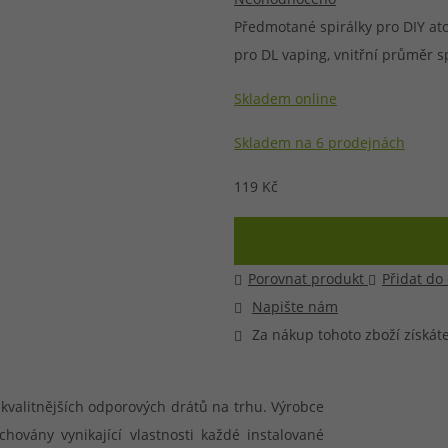
Předmotané spirálky pro DIY ato
při nákupu vědět
m, podle čeho se rozhodnout
nější, než si myslíte
pro DL vaping, vnitřní průměr s
Skladem online
Skladem na 6 prodejnách
119 Kč
Porovnat produkt
Přidat do
Napište nám
Za nákup tohoto zboží získát
kvalitnějších odporových drátů na trhu. Výrobce
hovány vynikající vlastnosti každé instalované