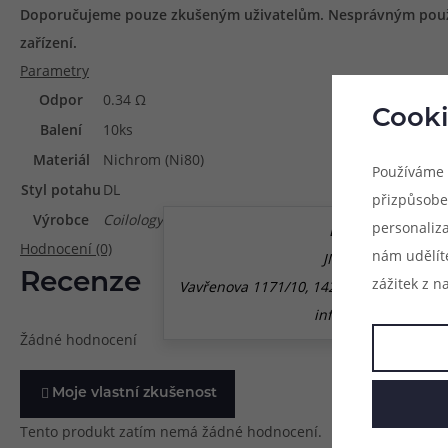
Doporučujeme pouze zkušeným uživatelům. Nesprávným použ
zařízení.
Parametry
Odpor
0.34 Ω
Cooki
Balení
10ks
Materiál
Nichrom (Ni80)
Používáme 
Styl potahu
DL
přizpůsobe
Výrobce
Coilology
personaliz
Dovozce do EU
Hodnocení (0)
nám udělít
JMP Group, s.r.o.
Recenze
zážitek z n
Vavřenova 1171/10, 14200 Praha 4 - Bran
info@jmp-group.cz
Žádné hodnocení
Moje vlastní zkušenost
Tento produkt zatím nemá žádné hodnocení.