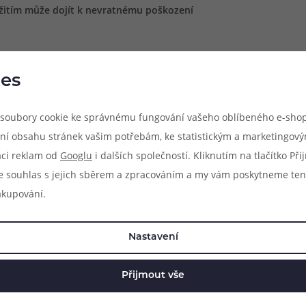
itím může dojít k nevratnému poškození
es
soubory cookie ke správnému fungování vašeho oblíbeného e-shop
ní obsahu stránek vašim potřebám, ke statistickým a marketingov
aci reklam od
Googlu
i dalších společností. Kliknutím na tlačítko Př
e souhlas s jejich sběrem a zpracováním a my vám poskytneme ten
akupování.
ík, Česká republika
Nastavení
Přijmout vše