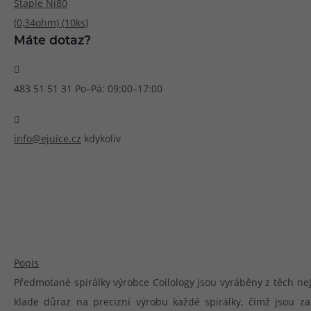
Článek:
Vybíráme e-liquid, aneb co potřebujete 
Článek:
Vybíráte první e-cigaretu? Poradíme vá
Článek:
Jak namíchat vlastní e-liquid? Je to snad
Máte dotaz?
483 51 51 31
Po–Pá: 09:00–17:00
info@ejuice.cz
kdykoliv
Popis
Předmotané spirálky výrobce Coilology jsou vyráběny z těch nej
klade důraz na precizní výrobu každé spirálky, čímž jsou zac