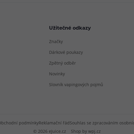
Užitečné odkazy
Značky
Dárkové poukazy
Zpětný odběr
Novinky
Slovník vapingových pojmů
Obchodní podmínky
Reklamační řád
Souhlas se zpracováním osobní
© 2026 eJuice.cz
Shop by
wpj.cz