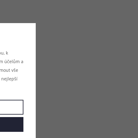
u, k
ým účelům a
ijmout vše
 nejlepší