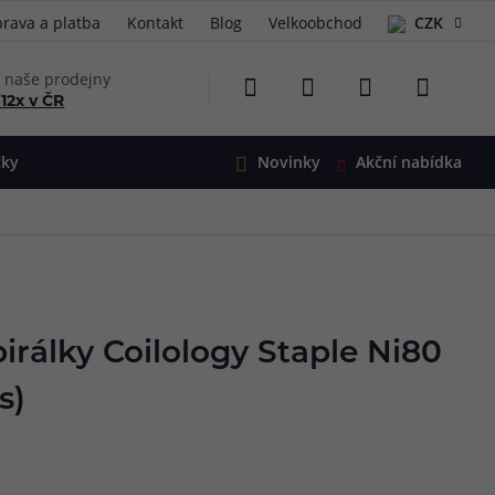
rava a platba
Kontakt
Blog
Velkoobchod
CZK
EUR
e naše prodejny
 12x v ČR
čky
Novinky
Akční nabídka
e
i-Ohm
illa
 Alpha
4
G5
 S&V
rálky Coilology Staple Ni80
 V2
00 Pro
s)
Mini
S&V
220
 3v1
45
Zobrazit produkty
Zobrazit produkty
Zobrazit produkty
Zobrazit produkty
Zobrazit produkty
Zobrazit produkty