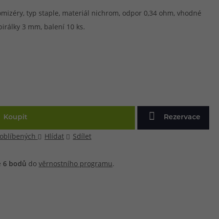
mizéry, typ staple, materiál nichrom, odpor 0,34 ohm, vhodné
pirálky 3 mm, balení 10 ks.
Koupit
Rezervace
 oblíbených
Hlídat
Sdílet
e
6
bodů
do
věrnostního programu
.