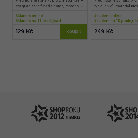
Předmotané spirálky pro DIY atomizéry,
Předmotané spirálky pro 
typ quad-core fused clapton, materiál
typ alien v2, materiál ni
nichrom, odpor 0,28 ohm, vhodné pro
0,21 ohm, vhodné pro DL v
Skladem online
Skladem online
DL vaping, vnitřní průměr spirálky 3
průměr spirálky 3 mm, bal
Skladem na 11 prodejnách
Skladem na 10 prodejná
mm, balení 10 ks.
129 Kč
249 Kč
Koupit
Pomůžeme vám
4
s výběrem
P