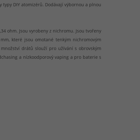
y typy DIY atomizérů. Dodávají výbornou a plnou
,34 ohm. Jsou vyrobeny z nichromu. Jsou tvořeny
,3 mm, které jsou omotané tenkým nichromovým
množství drátů slouží pro užívání s obrovským
dchasing a nízkoodporový vaping a pro baterie s