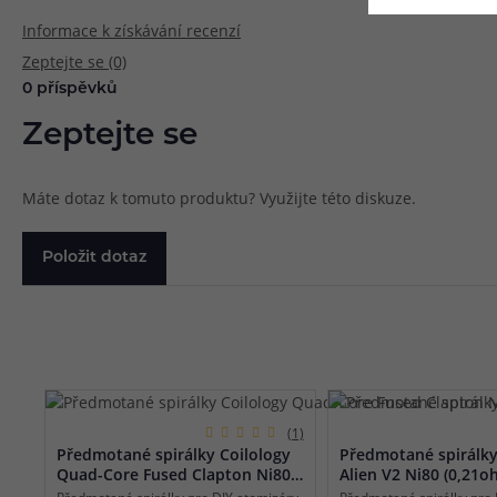
Informace k získávání recenzí
Zeptejte se (0)
0 příspěvků
Zeptejte se
Máte dotaz k tomuto produktu? Využijte této diskuze.
Položit dotaz
(1)
Předmotané spirálky Coilology
Předmotané spirálky
Quad-Core Fused Clapton Ni80
Alien V2 Ni80 (0,21o
(0,28ohm) (10ks)