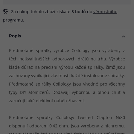
Za nákup tohoto zboží získáte
5
bodů
do
věrnostního
programu
.
Popis
Předmotané spirálky výrobce Coilology jsou vyráběny z
těch nejkvalitnějších odporových drátů na trhu. Výrobce
klade důraz na precizní výrobu každé spirálky, čímž jsou
zachovány vynikající vlastnosti každé instalované spirálky.
Předmotané spirálky Coilology jsou vhodné pro všechny
typy DIY atomizérů. Dodávají výbornou a plnou chuť a
zaručují také efektivní náběh žhavení.
Předmotané spirálky Coilology Twisted Clapton Ni80
disponují odporem 0,42 ohm. Jsou vyrobeny z nichromu.