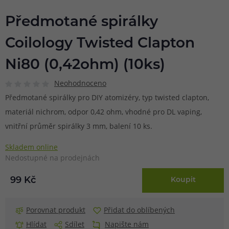
Předmotané spirálky
Coilology Twisted Clapton
Ni80 (0,42ohm) (10ks)
Neohodnoceno
Předmotané spirálky pro DIY atomizéry, typ twisted clapton,
materiál nichrom, odpor 0,42 ohm, vhodné pro DL vaping,
vnitřní průměr spirálky 3 mm, balení 10 ks.
Skladem online
Nedostupné na prodejnách
99 Kč
Koupit
Porovnat produkt
Přidat do oblíbených
Hlídat
Sdílet
Napište nám