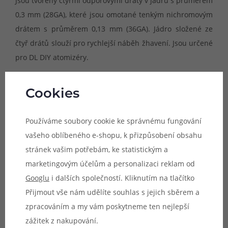
Jsou tvořeny čtyřmi odporovými dráty v jádru s průměrem
0,3 mm (28GA), které jsou omotané tenkým nichromovým
drátem s průměrem 0,13 mm (36GA). Jádro složené ze
čtyř drátů slouží pro rychlejší náběh žhavení. Jsou určené
pro DL DIY atomizéry.
Provedení spirálky:
Twisted Clapton
Cookies
Odpor jedné spirálky:
0,42 ohm
Materiál:
Ni80 (nichrom)
Používáme soubory cookie ke správnému fungování
Vnitřní průměr spirálky:
3 mm (5 otoček)
vašeho oblíbeného e-shopu, k přizpůsobení obsahu
Vhodné pro:
DL
stránek vašim potřebám, ke statistickým a
Počet kusů:
10ks
marketingovým účelům a personalizaci reklam od
Googlu
i dalších společností. Kliknutím na tlačítko
Doporučujeme pouze zkušeným uživatelům.
Přijmout vše nám udělíte souhlas s jejich sběrem a
Nesprávným použitím může dojít k nevratnému
zpracováním a my vám poskytneme ten nejlepší
poškození zařízení.
zážitek z nakupování.