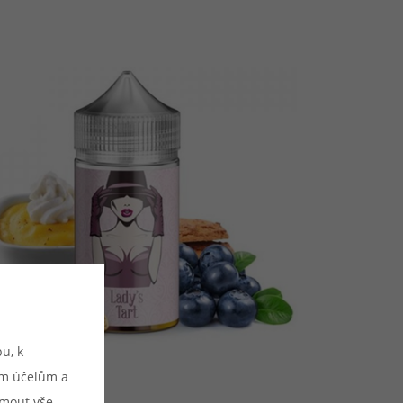
u, k
ým účelům a
ijmout vše