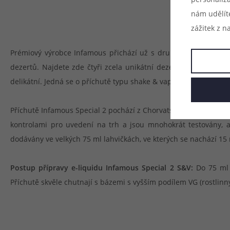
nám udělít
zážitek z n
Prémiový výrobce Infamous přichází už s druhou sérií speciál
dezertů. Najdete zde čtyři zcela unikátní dezertové příchutě
delikátní. Jedná se o příchutě typu shake & vape, které budete 
Příchutě Infamous Special 2 pochází z Chorvatska a byly navrže
kontrolami pro uvedení na trh a jsou mnohokrát testovány, a
dodávány ve velkých 75 ml lahvičkách, ve kterých se nachází 1
Postup přípravy e-liquidu Infamous Special 2 S&V:
Do 75 ml l
Příchutě skvěle chutnají s bázemi s vyšším podílem VG (rostlinn