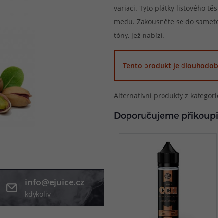
variaci. Tyto plátky listového tě
při nákupu vědět
medu. Zakousněte se do sameto
m, podle čeho se rozhodnout
nější, než si myslíte
tóny, jež nabízí.
Tento produkt je dlouhodob
Alternativní produkty z kategor
Doporučujeme přikoupi
info@ejuice.cz
kdykoliv