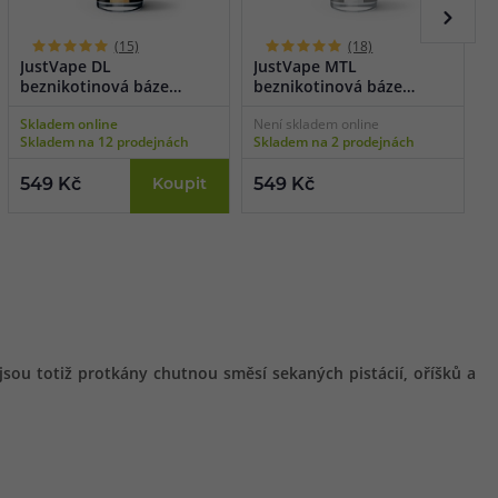
(15)
(18)
JustVape DL
JustVape MTL
J
beznikotinová báze
beznikotinová báze
(
(70VG/30PG) 50ml
(50VG/50PG) 50ml
Skladem online
Není skladem online
S
Skladem na 12 prodejnách
Skladem na 2 prodejnách
S
o
549 Kč
Koupit
549 Kč
6
 jsou totiž protkány chutnou směsí sekaných pistácií, oříšků a