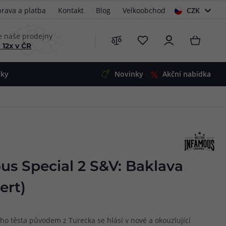
rava a platba
Kontakt
Blog
Velkoobchod
CZK
EUR
e naše prodejny
 12x v ČR
čky
Novinky
Akční nabídka
e
i-Ohm
illa
 Alpha
4
G5
 S&V
us Special 2 S&V: Baklava
 V2
00 Pro
ert)
Mini
S&V
220
 3v1
45
ého těsta původem z Turecka se hlásí v nové a okouzlující
Zobrazit produkty
Zobrazit produkty
Zobrazit produkty
Zobrazit produkty
Zobrazit produkty
Zobrazit produkty