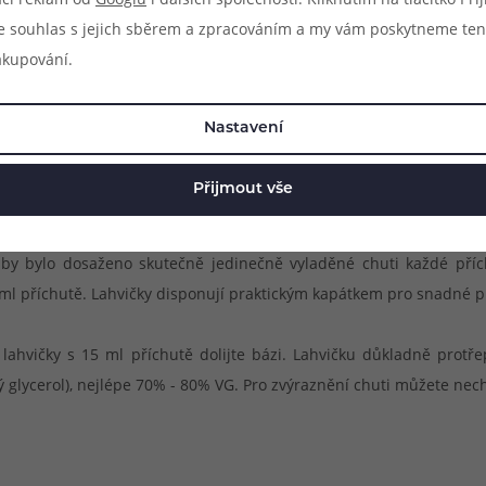
e souhlas s jejich sběrem a zpracováním a my vám poskytneme ten
akupování.
ních aromat s názvem Infamous Special 2 S&V. V sérii najdete opě
Nastavení
, které zpříjemní váš den. Díky pečlivě zvolenému poměru všech 
moci vapovat ihned po dolití báze bez potřeby dalšího zrání.
Přijmout vše
ny předními vapery, kteří se s vámi nyní podělí o tento mimořádný
by bylo dosaženo skutečně jedinečně vyladěné chuti každé příchu
5 ml příchutě. Lahvičky disponují praktickým kapátkem pro snadné 
ahvičky s 15 ml příchutě dolijte bázi. Lahvičku důkladně protř
ý glycerol), nejlépe 70% - 80% VG. Pro zvýraznění chuti můžete nech