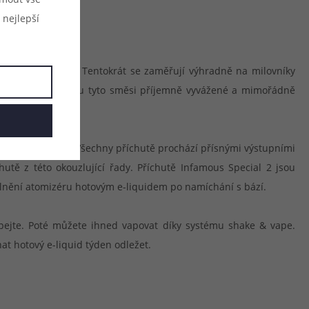
 nejlepší
t čtyři příchutě. Tentokrát se zaměřují výhradně na milovníky
užitých surovin jsou tyto směsi příjemně vyvážené a mimořádně
 chuťový zážitek. Všechny příchutě prochází přísnými výstupními
tě z této okouzlující řady. Příchutě Infamous Special 2 jsou
plnění atomizéru hotovým e-liquidem po namíchání s bází.
epejte. Poté můžete ihned vapovat díky systému shake & vape.
at hotový e-liquid týden odležet.