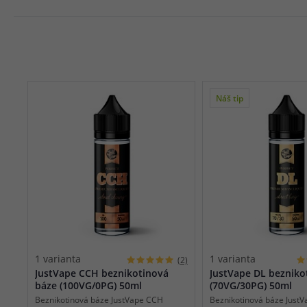
Náš tip
1 varianta
1 varianta
(2)
JustVape CCH beznikotinová
JustVape DL bezniko
báze (100VG/0PG) 50ml
(70VG/30PG) 50ml
Beznikotinová báze JustVape CCH
Beznikotinová báze JustV