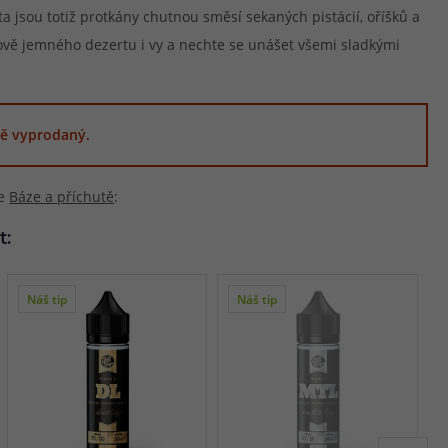
sta jsou totiž protkány chutnou směsí sekaných pistácií, oříšků a
vě jemného dezertu i vy a nechte se unášet všemi sladkými
ě vyprodaný.
ie
Báze a příchutě
:
t:
Náš tip
Náš tip