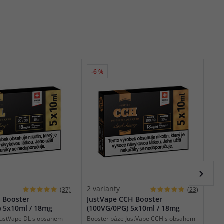
-6 %
2 varianty
1 
(37)
(23)
L Booster
JustVape CCH Booster
Ju
) 5x10ml / 18mg
(100VG/0PG) 5x10ml / 18mg
(5
JustVape DL s obsahem
Booster báze JustVape CCH s obsahem
Boo