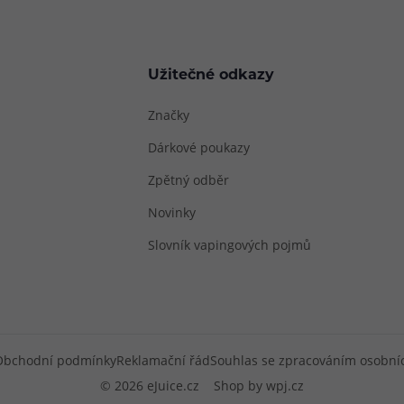
Užitečné odkazy
Značky
Dárkové poukazy
Zpětný odběr
Novinky
Slovník vapingových pojmů
Obchodní podmínky
Reklamační řád
Souhlas se zpracováním osobní
© 2026 eJuice.cz
Shop by
wpj.cz