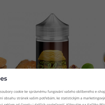
es
soubory cookie ke správnému fungování vašeho oblíbeného e-shop
ní obsahu stránek vašim potřebám, ke statistickým a marketingov
aci reklam od
Googlu
i dalších společností. Kliknutím na tlačítko Př