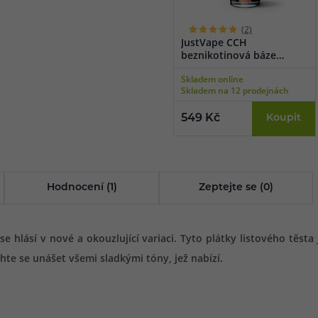
(2)
JustVape CCH
beznikotinová báze
(100VG/0PG) 50ml
Skladem online
Skladem na 12 prodejnách
549 Kč
Koupit
Hodnocení (1)
Zeptejte se (0)
e hlásí v nové a okouzlující variaci. Tyto plátky listového těsta
te se unášet všemi sladkými tóny, jež nabízí.