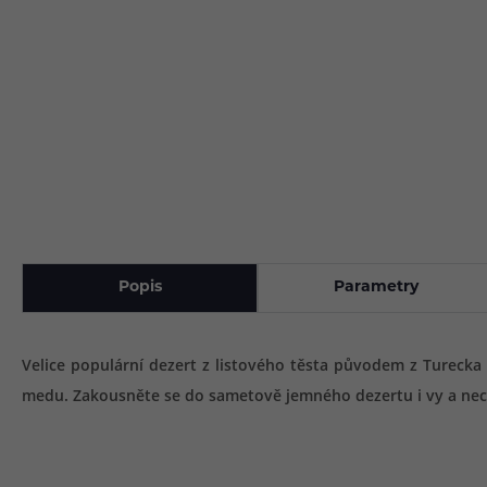
Popis
Parametry
Velice populární dezert z listového těsta původem z Turecka s
medu. Zakousněte se do sametově jemného dezertu i vy a nech