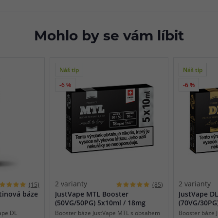
Mohlo by se vám líbit
Náš tip
Náš tip
-6 %
-6 %
2 varianty
2 varianty
(15)
(85)
tinová báze
JustVape MTL Booster
JustVape D
(50VG/50PG) 5x10ml / 18mg
(70VG/30PG
ape DL
Booster báze JustVape MTL s obsahem
Booster báze 