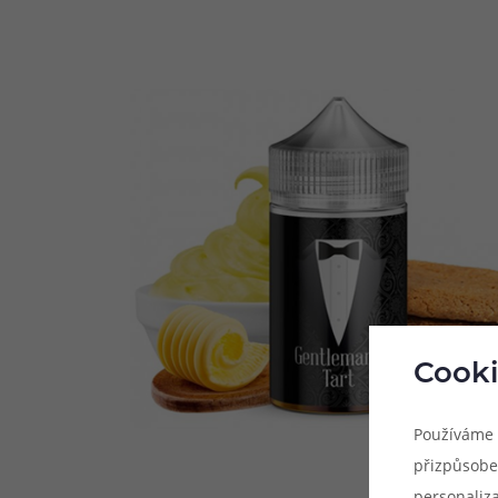
Cooki
Používáme 
přizpůsobe
personaliz