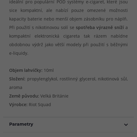
ideální pro populární POD systémy e-cigaret, které jsou
sice kompaktní, ale nabízí pouze omezené možnosti
kapacity baterie nebo menší objem zásobníku pro náplň.
Při použití s nikotinovou solí se
spotřeba výrazně sníží
a
kompaktní elektronická cigareta tak rázem nabídne
obdobnou výdrž jako větší modely při použití s běžnými
e-liquidy.
Objem lahvičky:
10ml
Složení:
propylenglykol, rostlinný glycerol, nikotinová sůl,
aroma
Země původu:
Velká Británie
Výrobce:
Riot Squad
Parametry