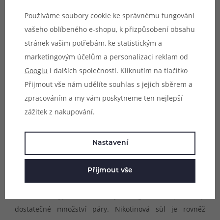
nebo svěžím základem a celkem tři koncentrace nikotinu
Používáme soubory cookie ke správnému fungování
pro slabší i silnější vapery.
vašeho oblíbeného e-shopu, k přizpůsobení obsahu
stránek vašim potřebám, ke statistickým a
Výhodou e-liquidů Riot BAR EDTN Salt s obsahem
marketingovým účelům a personalizaci reklam od
nikotinové soli je absence dráždivého pocitu v krku
Googlu
i dalších společností. Kliknutím na tlačítko
během vapování a rychlejší vstřebávání do organismu.
Přijmout vše nám udělíte souhlas s jejich sběrem a
Díky těmto prvkům je možné inhalovat vyšší dávku
zpracováním a my vám poskytneme ten nejlepší
nikotinu v každém potahu, ovšem v mnohem delších
zážitek z nakupování.
intervalech. Díky tomu výrazně prodlužujete životnost
žhavících hlav, šetříte kapacitu baterie a také spotřebu
samotné náplně.
Nastavení
E-liquidy Riot BAR EDTN Salt obsahují
60%
Přijmout vše
propylenglykolu a 40% glycerolu
. Díky tomu jsou vhodné
do všech typů elektronických cigaret a produkují
dostatečné množství páry. Nikotinová sůl je rovněž