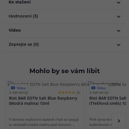
Ke stažení
Hodnocení (3)
Video
Zeptejte se (0)
Mohlo by se vám líbit
Video
Video
3 varianty
3 varianty
(7)
Riot BAR EDTN Salt Blue Raspberry
Riot BAR EDTN Salt 
(Modrá malina) 10ml
(Třešňová směs) 10
V doslova explozivní záplavě chutí se spojují
Plně výrazná třešňová c
ty nejsladší modré maliny pod sluncem.
bublinkovým ocáskem př