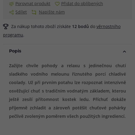
Porovnat produkt
Přidat do oblíbených
Sdílet
Napište nám
Za nákup tohoto zboží získáte
12
bodů
do
věrnostního
programu
.
Popis
Zažijte chvíle pohody a relaxu s jedinečnou chutí
sladkého vodního melounu říznutého porcí chladivé
coolady. Už při prvním potahu lze rozpoznat intenzivně
osvěžující chuť s tradičním vodnatým základem, kterou
ještě zesílí přítomnost kostek ledu. Příchuť dokáže
příjemně zchladit a zároveň potěšit chuťové pohárky
pečlivě zvoleným poměrem všech použitých ingrediencí.