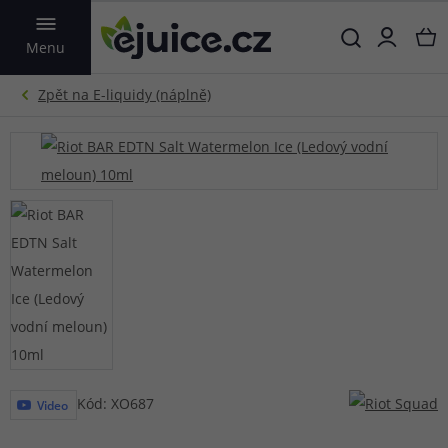
VYHLEDAT
Menu
Kód: XO687
Video