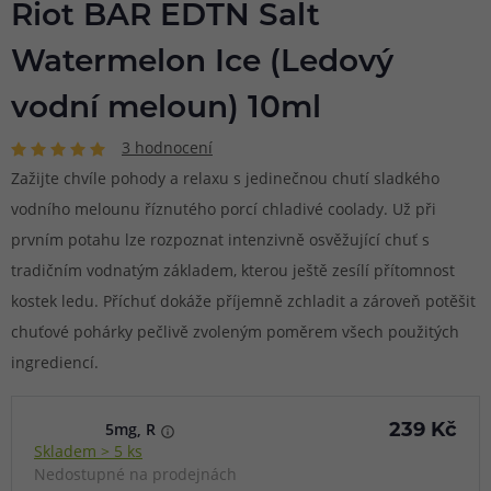
Riot BAR EDTN Salt
Watermelon Ice (Ledový
vodní meloun) 10ml
3 hodnocení
Zažijte chvíle pohody a relaxu s jedinečnou chutí sladkého
vodního melounu říznutého porcí chladivé coolady. Už při
prvním potahu lze rozpoznat intenzivně osvěžující chuť s
tradičním vodnatým základem, kterou ještě zesílí přítomnost
kostek ledu. Příchuť dokáže příjemně zchladit a zároveň potěšit
chuťové pohárky pečlivě zvoleným poměrem všech použitých
ingrediencí.
5mg, R
239 Kč
Skladem > 5 ks
Nedostupné na prodejnách