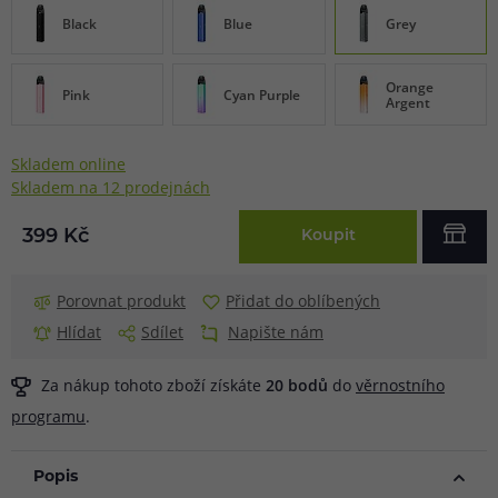
Black
Blue
Grey
Orange
Pink
Cyan Purple
Argent
Skladem online
Skladem na 12 prodejnách
399 Kč
Koupit
Porovnat produkt
Přidat do oblíbených
Hlídat
Sdílet
Napište nám
Za nákup tohoto zboží získáte
20
bodů
do
věrnostního
programu
.
Popis