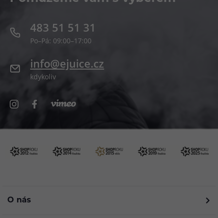
483 51 51 31
Po–Pá: 09:00–17:00
info@ejuice.cz
kdykoliv
O nás