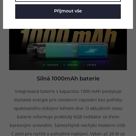
Přijmout vše
Silná 1000mAh baterie
Integrovaná baterie s kapacitou 1000 mAh poskytuje
dostatek energie pro celodenní vapování bez potřeby
opakovaného dobíjení během dne. O aktuálním stavu
baterie informuje praktický RGB indikátor se třemi
barevnými úrovněmi. Samozřejmě nechybí moderní USB-
C port pro rychlé a pohodlné nabíjení. Výkon až 28 W se