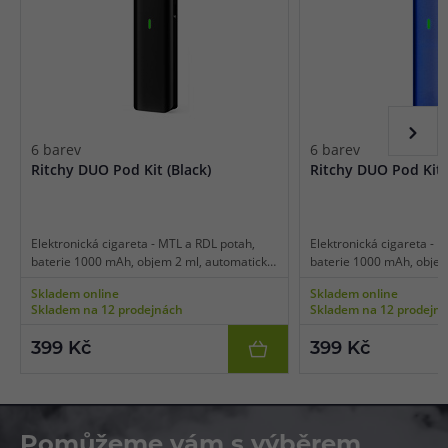
6 barev
6 barev
Ritchy DUO Pod Kit (Black)
Ritchy DUO Pod Kit 
Elektronická cigareta - MTL a RDL potah,
Elektronická cigareta - 
baterie 1000 mAh, objem 2 ml, automatické
baterie 1000 mAh, objem
spínání, automatický výkon, inteligentní
spínání, automatický výko
Skladem online
Skladem online
detekce odporu, regulace air-flow, USB-C
detekce odporu, regulace
Skladem na 12 prodejnách
Skladem na 12 prodejn
dobíjení, technologie DUOMAX.
dobíjení, technologie D
399 Kč
399 Kč
Pomůžeme vám s výběrem