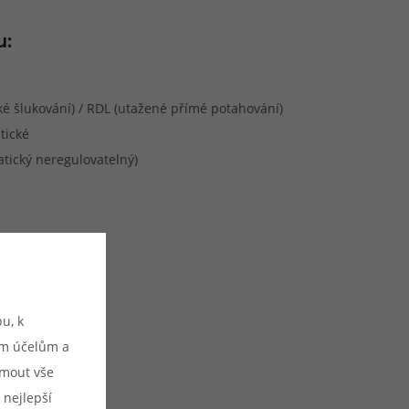
u:
é šlukování) / RDL (utažené přímé potahování)
tické
tický neregulovatelný)
u, k
ým účelům a
ijmout vše
 nejlepší