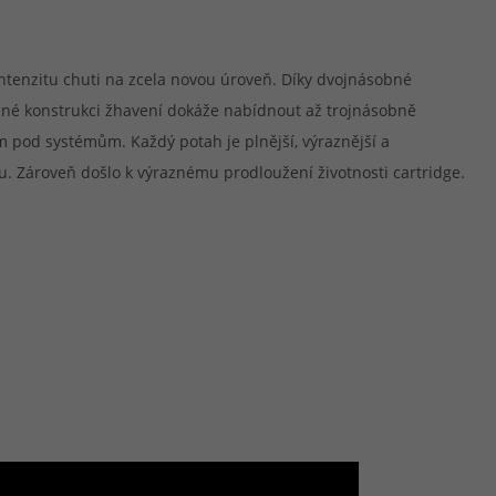
tenzitu chuti na zcela novou úroveň. Díky dvojnásobné
ané konstrukci žhavení dokáže nabídnout až trojnásobně
m pod systémům. Každý potah je plnější, výraznější a
. Zároveň došlo k výraznému prodloužení životnosti cartridge.