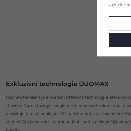
zážitek z n
Exkluzivní technologie DUOMAX
Hlavním tahákem je inovativní DUOMAX technologie, která využ
žhavení. Oproti běžným single mesh nebo vertikálním dual mes
poskytuje tato technologie větší plochu ohřevu a rovnoměrnější 
stabilnější výkon, konzistentní podání chuti a efektivnější odpa
potahu.