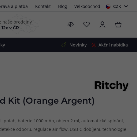
rava a platba
Kontakt
Blog
Velkoobchod
CZK
EUR
e naše prodejny
 12x v ČR
čky
Novinky
Akční nabídka
e
i-Ohm
illa
 Alpha
4
G5
 S&V
d Kit (Orange Argent)
 V2
00 Pro
Mini
S&V
DL potah, baterie 1000 mAh, objem 2 ml, automatické spínání,
220
 3v1
45
detekce odporu, regulace air-flow, USB-C dobíjení, technologie
Zobrazit produkty
Zobrazit produkty
Zobrazit produkty
Zobrazit produkty
Zobrazit produkty
Zobrazit produkty