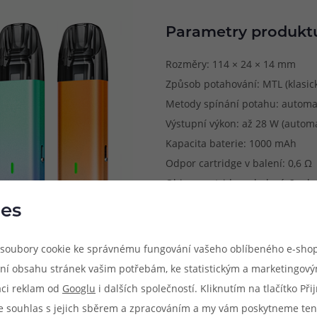
Parametry produkt
Rozměry: 114 × 24 × 14 mm
Způsob potahování: MTL (klasick
Metody spínání potahu: automa
Výstupní výkon: až 28 W (automa
Kapacita baterie: 1000 mAh
Odpor cartridge v balení: 0,6 Ω
Objem cartridge v balení: 2 ml
Dobíjení: USB-C port (5 V / 1 A)
es
Regulace airflow: ano
Materiál: Zinková slitina + PCTG
soubory cookie ke správnému fungování vašeho oblíbeného e-shop
Hmotnost: 44 g
ní obsahu stránek vašim potřebám, ke statistickým a marketingov
aci reklam od
Googlu
i dalších společností. Kliknutím na tlačítko Př
e souhlas s jejich sběrem a zpracováním a my vám poskytneme ten