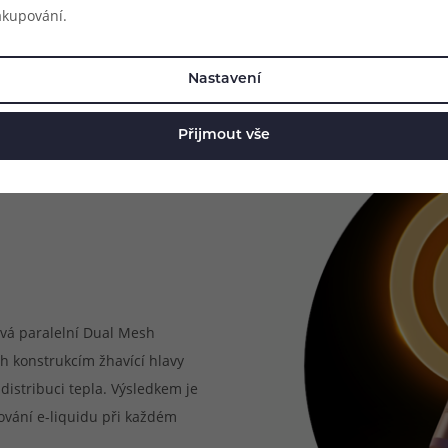
akupování.
Nastavení
Přijmout vše
ívá paralelní Dual Mesh
h konstrukcím žhavící hlavy
distribuci tepla. Výsledkem je
řování e-liquidu při každém