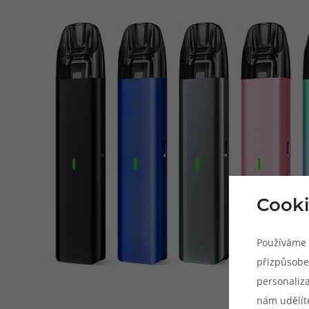
Cooki
Používáme 
přizpůsobe
personaliz
nám udělít