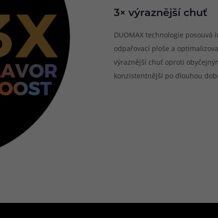
3× výraznější chuť
DUOMAX technologie posouvá in
odpařovací ploše a optimalizov
výraznější chuť oproti obyčejný
konzistentnější po dlouhou dobu