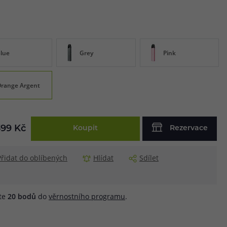
lue
Grey
Pink
range Argent
399 Kč
Koupit
Rezervace
Přidat do oblíbených
Hlídat
Sdílet
áte
20
bodů
do
věrnostního programu
.