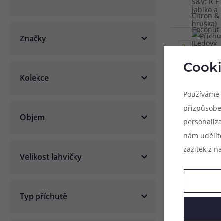
Značky
3.
Cooki
Kolekce
Používáme 
přizpůsobe
Objem
personaliz
Seřadit podl
nám udělít
zážitek z n
Velikost lahvičky
Typ příchutě
1 varianta
Příchuť Adam