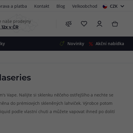
rava a platba
Kontakt
Blog
Velkoobchod
CZK
EUR
e naše prodejny
 12x v ČR
čky
Novinky
Akční nabídka
e
i-Ohm
illa
aseries
 Alpha
4
G5
 S&V
's Vape. Nalijte si sklenku něčeho ostřejšího a nechte se
 plněna do prémiových skleněných lahviček. Výrobce potom
 V2
00 Pro
iquid podle vlastní chuti a můžete vapovat ihned po dolití
Mini
S&V
amíchanou příchuť několik dní uležet.
220
 3v1
45
Zobrazit produkty
Zobrazit produkty
Zobrazit produkty
Zobrazit produkty
Zobrazit produkty
Zobrazit produkty