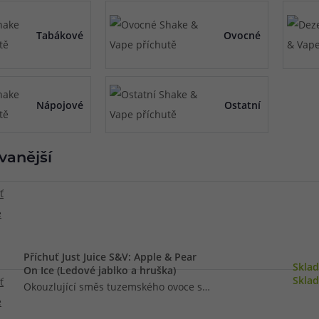
při nákupu vědět
Tabákové
Ovocné
m, podle čeho se rozhodnout
nější, než si myslíte
Nápojové
Ostatní
vanější
Příchuť Just Juice S&V: Apple & Pear
Skla
On Ice (Ledové jablko a hruška)
Skla
Okouzlující směs tuzemského ovoce s
kapkou ledového pohlazení na vás čeká v