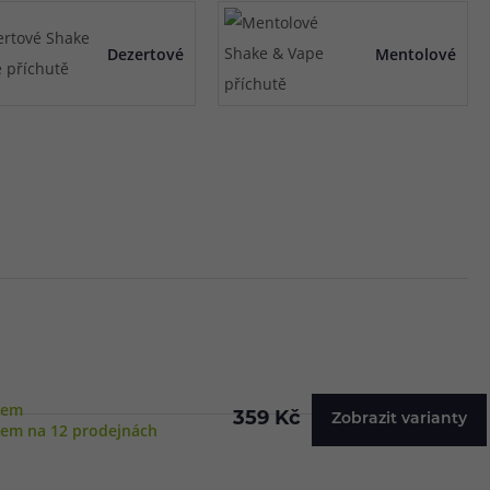
Dezertové
Mentolové
dem
359 Kč
Zobrazit varianty
dem na 12 prodejnách