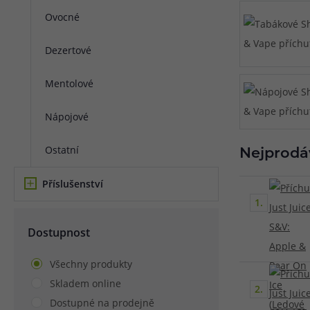
Ovocné
Článek:
Vybíráme e-liquid, aneb co potřebujete 
Článek:
Vybíráte první e-cigaretu? Poradíme vá
Článek:
Jak namíchat vlastní e-liquid? Je to snad
Dezertové
Mentolové
Nápojové
Ostatní
Nejprodá
Příslušenství
1.
Dostupnost
Všechny produkty
Skladem online
2.
Dostupné na prodejně