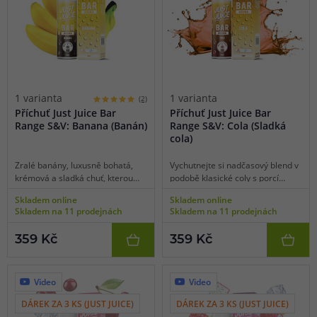
1 varianta
1 varianta
(2)
Příchuť Just Juice Bar
Příchuť Just Juice Bar
Range S&V: Banana (Banán)
Range S&V: Cola (Sladká
cola)
Zralé banány, luxusně bohatá,
Vychutnejte si nadčasový blend v
krémová a sladká chuť, kterou
podobě klasické coly s porcí
tolik milujeme. Seznamte se s
mrazivé koolady pro výraznější
Skladem online
Skladem online
dokonale povzbuzujícím kouskem
požitek.
Skladem na 11 prodejnách
Skladem na 11 prodejnách
s ledovým dovětkem.
359 Kč
359 Kč
Video
Video
DÁREK ZA 3 KS (JUST JUICE)
DÁREK ZA 3 KS (JUST JUICE)