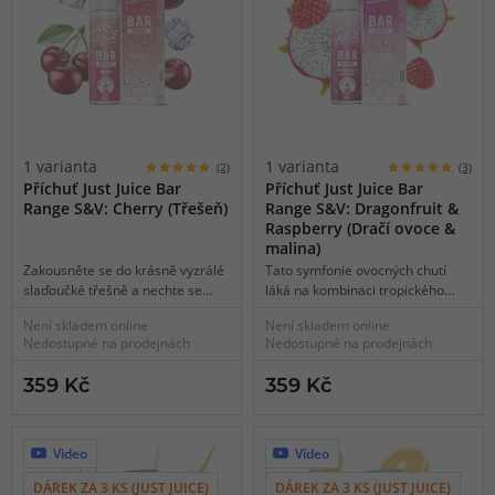
1 varianta
1 varianta
(2)
(3)
Příchuť Just Juice Bar
Příchuť Just Juice Bar
Range S&V: Cherry (Třešeň)
Range S&V: Dragonfruit &
Raspberry (Dračí ovoce &
malina)
Zakousněte se do krásně vyzrálé
Tato symfonie ovocných chutí
slaďoučké třešně a nechte se
láká na kombinaci tropického
unášet lahodnou jemností
dračího ovoce a chuť šťavnatých
Není skladem online
Není skladem online
políbenou mrazivou svěžestí v
a zralých malin. Vytváří dokonale
Nedostupné na prodejnách
Nedostupné na prodejnách
závěru. Odhalte tajemnou
znělou a vzrušující melodii.
dokonalost této dokonale
359 Kč
359 Kč
vybalancované chuti a potěšte
své chuťové pohárky.
Video
Video
DÁREK ZA 3 KS (JUST JUICE)
DÁREK ZA 3 KS (JUST JUICE)