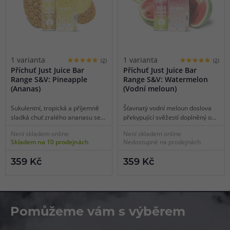
1 varianta
1 varianta
(2)
(2)
Příchuť Just Juice Bar
Příchuť Just Juice Bar
Range S&V: Pineapple
Range S&V: Watermelon
(Ananas)
(Vodní meloun)
Sukulentní, tropická a příjemně
Šťavnatý vodní meloun doslova
sladká chuť zralého ananasu se
překypující svěžestí doplněný o
střetává s mrazivým kooladovým
štiplavý a mrazivý kooladový
Není skladem online
Není skladem online
vánkem. Osvěžující exotický
vánek pro nabuzení smyslů.
Skladem na 10 prodejnách
Nedostupné na prodejnách
ananas vám zaručeně roztančí
Dokonalá letní chuť!
chuťové pohárky.
359 Kč
359 Kč
Pomůžeme vám s výběrem