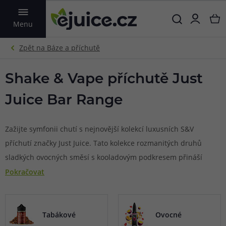
VYHLEDAT
Menu
Shake & Vape příchutě Just
Juice Bar Range
Zažijte symfonii chutí s nejnovější kolekcí luxusních S&V
příchutí značky Just Juice. Tato kolekce rozmanitých druhů
sladkých ovocných směsí s kooladovým podkresem přináší
bezkonkurenční chuť a uspokojení. Ohromí úplné nováčky
Pokračovat
ve světě elektronických cigaret stejně jako ostřílené vapery.
Bar Range od Just Juice při výrobě prochází přísnými
výstupními kontrolami pro uvedení na světový trh a jsou
Tabákové
Ovocné