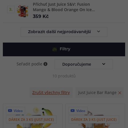
Příchuť Just Juice S&V: Fusion
3.
Mango & Blood Orange On Ice
(Ledové mango & červený
359 Kč
pomeranč)
Zobrazit další nejprodávanější
Filtry
Seřadit podle
10 produktů
Zrušit všechny filtry
Just Juice Bar Range
Video
Video
DÁREK ZA 3 KS (JUST JUICE)
DÁREK ZA 3 KS (JUST JUICE)