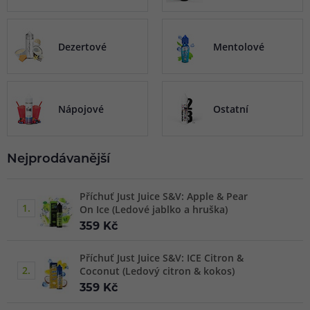
dodávány v 60ml lahvičce, ve které se nachází aroma
určené pro namíchání s bází. Dají se ihned vapovat bez
potřeby zrání.
Dezertové
Mentolové
Nápojové
Ostatní
Nejprodávanější
Příchuť Just Juice S&V: Apple & Pear
1.
On Ice (Ledové jablko a hruška)
359 Kč
Příchuť Just Juice S&V: ICE Citron &
2.
Coconut (Ledový citron & kokos)
359 Kč