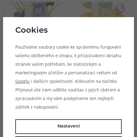
Cookies
Používáme soubory cookie ke správnému fungování
1 varianta
1 varianta
vašeho oblíbeného e-shopu, k přizpůsobení obsahu
Příchuť Just Juice Bar
Příchuť Just Juice Bar
Range S&V: Grape Aloe
Range S&V: Kiwi Passion
stránek vašim potřebám, ke statistickým a
(Hroznové víno & aloe
Orange (Kiwi, marakuja a
vera)
pomeranč)
marketingovým účelům a personalizaci reklam od
Dopřejte si dokonalou symfonii
Přeneste se na chvilku do
Googlu
i dalších společností. Kliknutím na tlačítko
sladkosti a chladivosti a
tropického ráje s osvěžujícím
Přijmout vše nám udělíte souhlas s jejich sběrem a
vychutnejte si intenzivní plnou
tropickým triem tvořeným plody
Není skladem online
Není skladem online
chuť zralého hrozna
kiwi, marakuji a pomeranče.
zpracováním a my vám poskytneme ten nejlepší
Nedostupné na prodejnách
Skladem na 1 prodejně
doprovázeného jemnými podtóny
Exotická chuť se vším, co k tomu
aloe vera.
patří.
zážitek z nakupování.
359 Kč
359 Kč
Nastavení
Video
Video