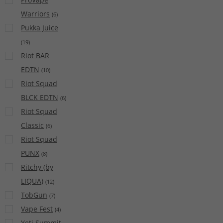
Warriors
(
6
)
Pukka Juice
(
19
)
Riot BAR
EDTN
(
10
)
Riot Squad
BLCK EDTN
(
6
)
Riot Squad
Classic
(
6
)
Riot Squad
PUNX
(
8
)
Ritchy (by
LIQUA)
(
12
)
TobGun
(
7
)
Vape Fest
(
4
)
Yeti Summit