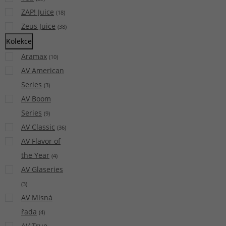
ZAP! Juice
(
18
)
Zeus Juice
(
38
)
Kolekce
Aramax
(
10
)
AV American
Series
(
3
)
AV Boom
Series
(
9
)
AV Classic
(
36
)
AV Flavor of
the Year
(
4
)
AV Glaseries
(
3
)
AV Mlsná
řada
(
4
)
AV True