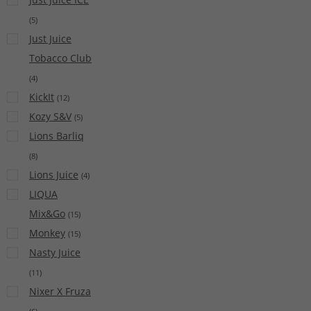
(
5
)
Just Juice
Tobacco Club
(
4
)
KickIt
(
12
)
Kozy S&V
(
5
)
Lions Barliq
(
8
)
Lions Juice
(
4
)
LIQUA
Mix&Go
(
15
)
Monkey
(
15
)
Nasty Juice
(
11
)
Nixer X Fruza