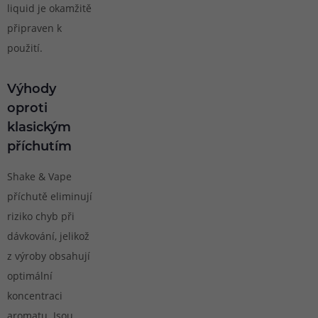
liquid je okamžitě
připraven k
použití.
Výhody
oproti
klasickým
příchutím
Shake & Vape
příchutě eliminují
riziko chyb při
dávkování, jelikož
z výroby obsahují
optimální
koncentraci
aromatu. Jsou