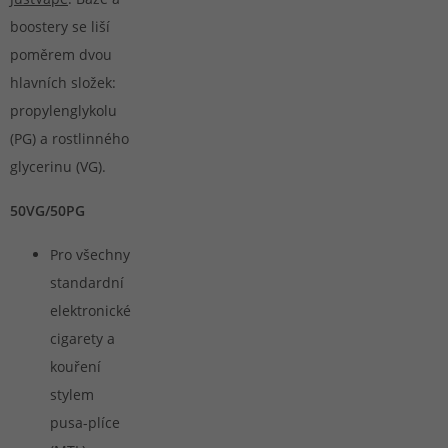
boostery se liší
poměrem dvou
hlavních složek:
propylenglyko­lu
(PG) a rostlinného
glycerinu (VG).
50VG/50PG
Pro všechny
standardní
elektronické
cigarety a
kouření
stylem
pusa-plíce