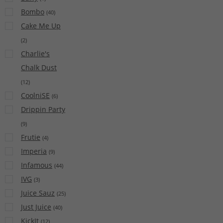
Bombo
(
40
)
Cake Me Up
(
2
)
Charlie's
Chalk Dust
(
12
)
CoolniSE
(
6
)
Drippin Party
(
9
)
Frutie
(
4
)
Imperia
(
9
)
Infamous
(
44
)
IVG
(
3
)
Juice Sauz
(
25
)
Just Juice
(
40
)
KickIt
(
12
)