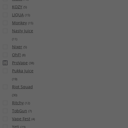
KOZY
(
5
)
LIQUA
(
15
)
Monkey
(
15
)
Nasty Juice
(
11
)
Nixer
(
5
)
OhF!
(
8
)
ProVape
(
38
)
Pukka Juice
(
19
)
Riot Squad
(
30
)
Ritchy
(
12
)
TobGun
(
7
)
Vape Fest
(
4
)
Yeti
(
23
)