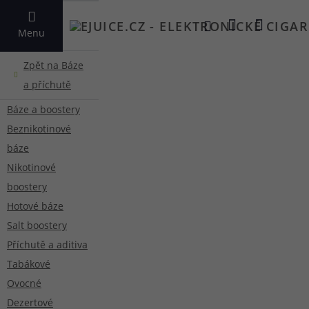
VYHLEDAT
Menu
Báze a boostery
Beznikotinové
báze
Nikotinové
boostery
Hotové báze
Salt boostery
Příchutě a aditiva
Tabákové
Ovocné
Dezertové