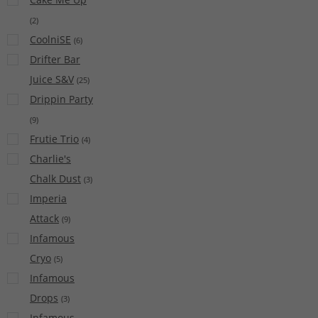
(
2
)
CoolniSE
(
6
)
Drifter Bar
Juice S&V
(
25
)
Drippin Party
(
9
)
Frutie Trio
(
4
)
Charlie's
Chalk Dust
(
3
)
Imperia
Attack
(
9
)
Infamous
Cryo
(
5
)
Infamous
Drops
(
3
)
Infamous