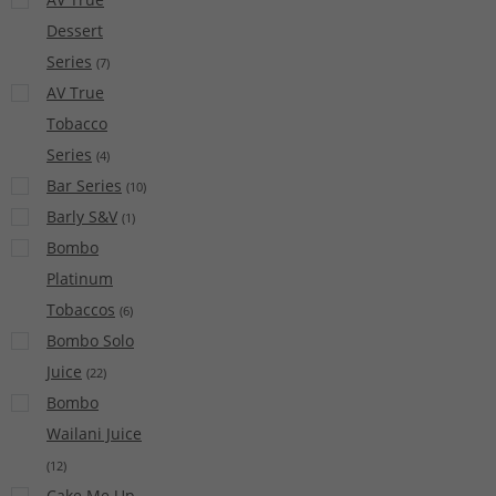
Dessert
Series
(
7
)
AV True
Tobacco
Series
(
4
)
Bar Series
(
10
)
Barly S&V
(
1
)
Bombo
Platinum
Tobaccos
(
6
)
Bombo Solo
Juice
(
22
)
Bombo
Wailani Juice
(
12
)
Cake Me Up