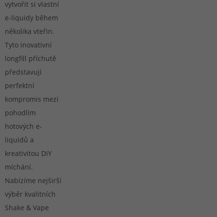
vytvořit si vlastní
e-liquidy během
několika vteřin.
Tyto inovativní
longfill příchutě
představují
perfektní
kompromis mezi
pohodlím
hotových e-
liquidů a
kreativitou DIY
míchání.
Nabízíme nejširší
výběr kvalitních
Shake & Vape