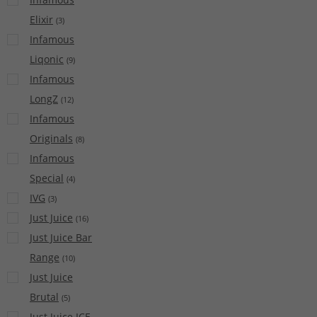
Elixir
(
3
)
Infamous
Liqonic
(
9
)
Infamous
LongZ
(
12
)
Infamous
Originals
(
8
)
Infamous
Special
(
4
)
IVG
(
3
)
Just Juice
(
16
)
Just Juice Bar
Range
(
10
)
Just Juice
Brutal
(
5
)
Just Juice ICE