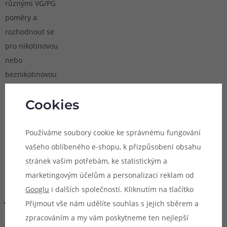
různými VG/PG
poměry a
rozhodnout se
pro nikotinovou
nebo
beznikotinovou
variantu, což je
výhodné v
Cookies
případě, že vám
hotový e-liquid
Používáme soubory cookie ke správnému fungování
nevyhovuje.
vašeho oblíbeného e-shopu, k přizpůsobení obsahu
stránek vašim potřebám, ke statistickým a
marketingovým účelům a personalizaci reklam od
Návod -
Googlu
i dalších společností. Kliknutím na tlačítko
jak
Přijmout vše nám udělíte souhlas s jejich sběrem a
správně
zpracováním a my vám poskytneme ten nejlepší