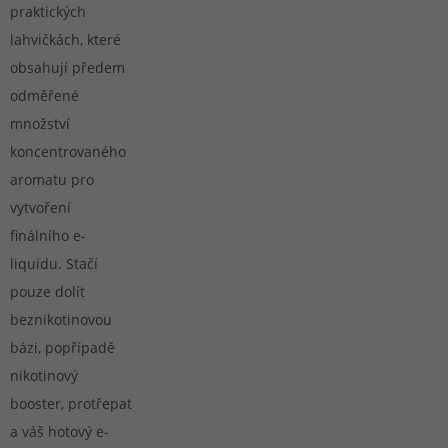
praktických
lahvičkách, které
obsahují předem
odměřené
množství
koncentrovaného
aromatu pro
vytvoření
finálního e-
liquidu. Stačí
pouze dolít
beznikotinovou
bázi, popřípadě
nikotinový
booster, protřepat
a váš hotový e-