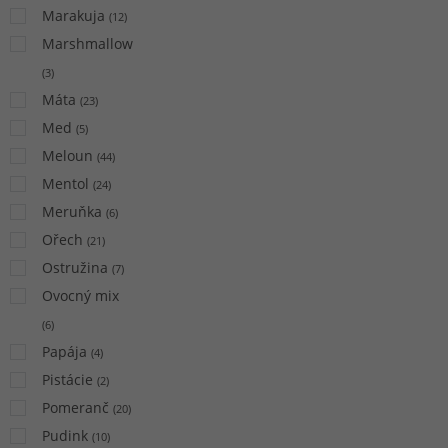
Marakuja
(
12
)
Marshmallow
(
3
)
Máta
(
23
)
Med
(
5
)
Meloun
(
44
)
Mentol
(
24
)
Meruňka
(
6
)
Ořech
(
21
)
Ostružina
(
7
)
Ovocný mix
(
6
)
Papája
(
4
)
Pistácie
(
2
)
Pomeranč
(
20
)
Pudink
(
10
)