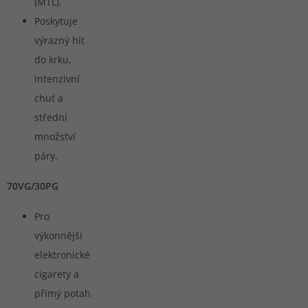
(MTL).
Poskytuje
výrazný hit
do krku,
intenzivní
chuť a
střední
množství
páry.
70VG/30PG
Pro
výkonnější
elektronické
cigarety a
přímý potah