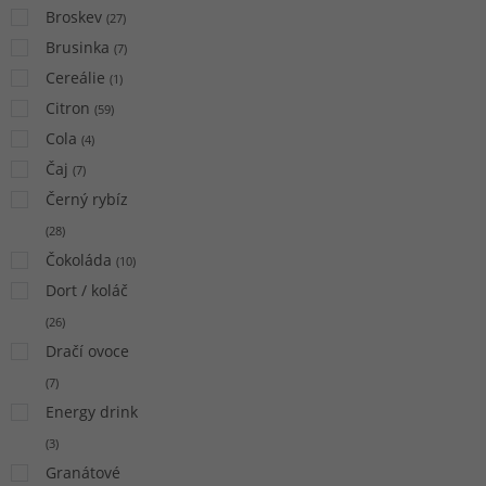
Broskev
(
27
)
Brusinka
(
7
)
Cereálie
(
1
)
Citron
(
59
)
Cola
(
4
)
Čaj
(
7
)
Černý rybíz
(
28
)
Čokoláda
(
10
)
Dort / koláč
(
26
)
Dračí ovoce
(
7
)
Energy drink
(
3
)
Granátové