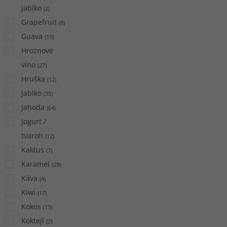
jablko
(
2
)
Grapefruit
(
8
)
Guava
(
15
)
Hroznové
víno
(
27
)
Hruška
(
12
)
Jablko
(
35
)
Jahoda
(
64
)
Jogurt /
tvaroh
(
12
)
Kaktus
(
7
)
Karamel
(
29
)
Káva
(
4
)
Kiwi
(
17
)
Kokos
(
13
)
Koktejl
(
2
)