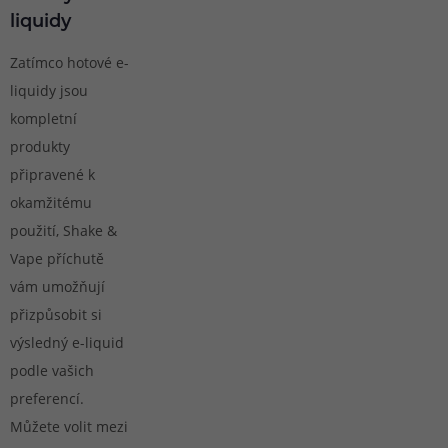
liquidy
Zatímco hotové e-
liquidy jsou
kompletní
produkty
připravené k
okamžitému
použití, Shake &
Vape příchutě
vám umožňují
přizpůsobit si
výsledný e-liquid
podle vašich
preferencí.
Můžete volit mezi