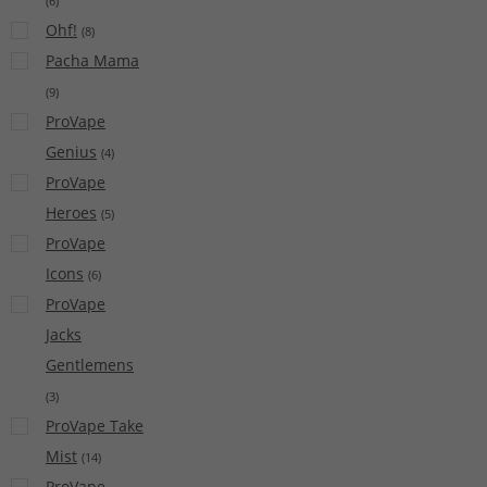
(
6
)
Ohf!
(
8
)
Pacha Mama
(
9
)
ProVape
Genius
(
4
)
ProVape
Heroes
(
5
)
ProVape
Icons
(
6
)
ProVape
Jacks
Gentlemens
(
3
)
ProVape Take
Mist
(
14
)
ProVape