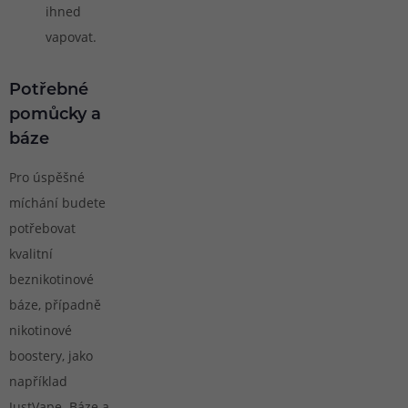
ihned
vapovat.
Potřebné
pomůcky a
báze
Pro úspěšné
míchání budete
potřebovat
kvalitní
beznikotinové
báze, případně
nikotinové
boostery, jako
například
JustVape
. Báze a