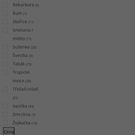
Rebarbora
(
5
)
Rum
(
1
)
Skořice
(
11
)
Smetana /
mléko
(
17
)
Sušenka
(
20
)
Švestka
(
3
)
Tabák
(
73
)
Tropické
ovoce
(
20
)
Třešeň/višeň
(
31
)
Vanilka
(
43
)
Zmrzlina
(
7
)
Žvýkačka
(
10
)
Cena