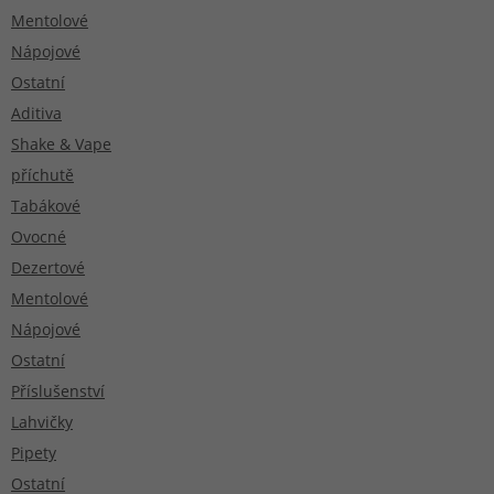
Mentolové
Nápojové
Ostatní
Aditiva
Shake & Vape
příchutě
Tabákové
Ovocné
Dezertové
Mentolové
Nápojové
Ostatní
Příslušenství
Lahvičky
Pipety
Ostatní