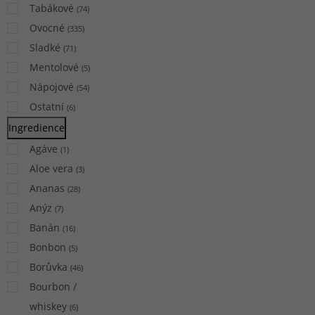
Tabákové
(
74
)
Ovocné
(
335
)
Sladké
(
71
)
Mentolové
(
5
)
Nápojové
(
54
)
Ostatní
(
6
)
Ingredience
Agáve
(
1
)
Aloe vera
(
3
)
Ananas
(
28
)
Anýz
(
7
)
Banán
(
16
)
Bonbon
(
5
)
Borůvka
(
46
)
Bourbon /
whiskey
(
6
)