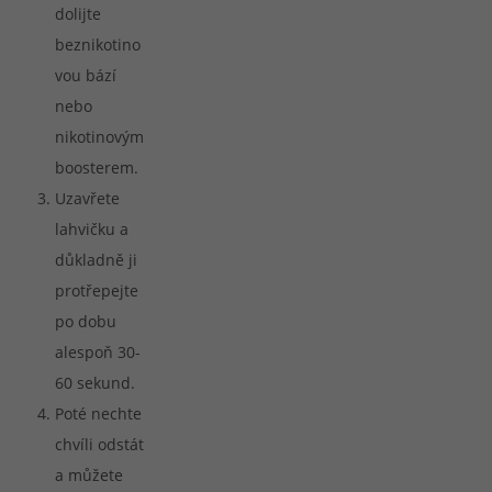
dolijte
beznikotino
vou bází
nebo
nikotinovým
boosterem.
Uzavřete
lahvičku a
důkladně ji
protřepejte
po dobu
alespoň 30-
60 sekund.
Poté nechte
chvíli odstát
a můžete