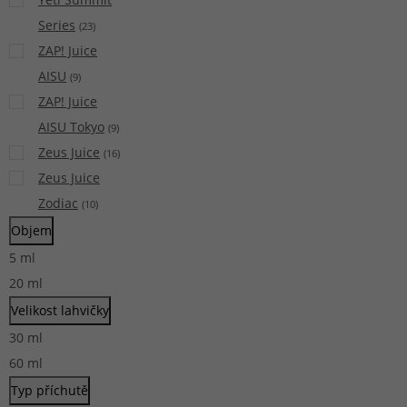
Series
(
23
)
ZAP! Juice
AISU
(
9
)
ZAP! Juice
AISU Tokyo
(
9
)
Zeus Juice
(
16
)
Zeus Juice
Zodiac
(
10
)
Objem
5
ml
20
ml
Velikost lahvičky
30
ml
60
ml
Typ příchutě