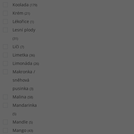
Koolada
(
179
)
Krém
(
21
)
Lékořice
(
1
)
Lesní plody
(
31
)
Liči
(
7
)
Limetka
(
36
)
Limonáda
(
26
)
Makronka /
sněhová
pusinka
(
3
)
Malina
(
58
)
Mandarinka
(
5
)
Mandle
(
5
)
Mango
(
43
)