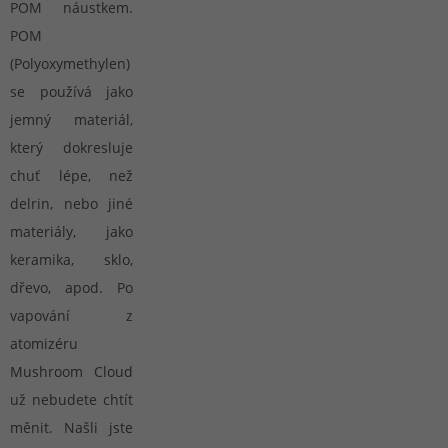
POM náustkem.
POM
(Polyoxymethylen)
se používá jako
jemný materiál,
který dokresluje
chuť lépe, než
delrin, nebo jiné
materiály, jako
keramika, sklo,
dřevo, apod. Po
vapování z
atomizéru
Mushroom Cloud
už nebudete chtít
měnit. Našli jste