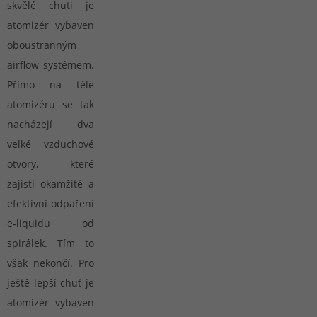
skvělé chuti je
atomizér vybaven
oboustranným
airflow systémem.
Přímo na těle
atomizéru se tak
nacházejí dva
velké vzduchové
otvory, které
zajistí okamžité a
efektivní odpaření
e-liquidu od
spirálek. Tím to
však nekončí. Pro
ještě lepší chuť je
atomizér vybaven