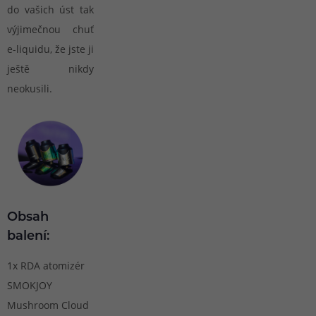
do vašich úst tak
výjimečnou chuť
e-liquidu, že jste ji
ještě nikdy
neokusili.
Obsah
balení:
1x RDA atomizér
SMOKJOY
Mushroom Cloud