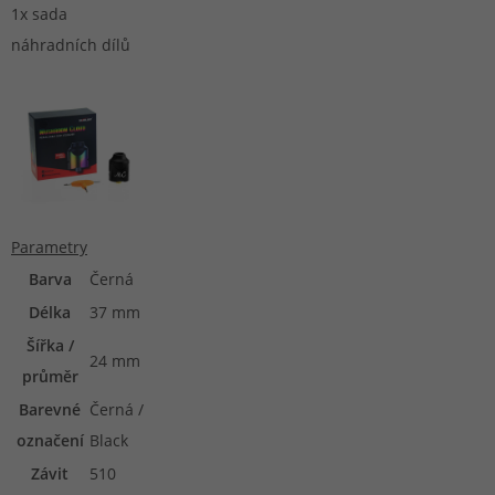
1x sada
náhradních dílů
Parametry
Barva
Černá
Délka
37 mm
Šířka /
24 mm
průměr
Barevné
Černá /
označení
Black
Závit
510