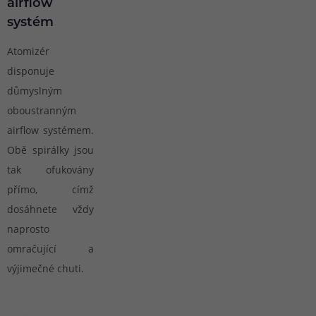
airflow
systém
Atomizér
disponuje
důmyslným
oboustranným
airflow systémem.
Obě spirálky jsou
tak ofukovány
přímo, címž
dosáhnete vždy
naprosto
omračující a
výjimečné chuti.