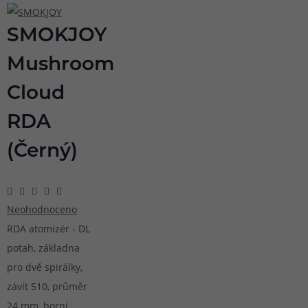
SMOKJOY
Mushroom
Cloud
RDA
(Černý)
Neohodnoceno
RDA atomizér - DL
potah, základna
pro dvě spirálky,
závit 510, průměr
24 mm, horní