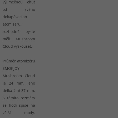
výjimečnou chuť
od svého
dokapávacího
atomizéru,
rozhodně byste
měli Mushroom
Cloud vyzkoušet.
Průměr atomizéru
SMOKJOY
Mushroom Cloud
je 24 mm, jeho
délka činí 37 mm.
S těmito rozměry
se hodí spíše na
větší mody.