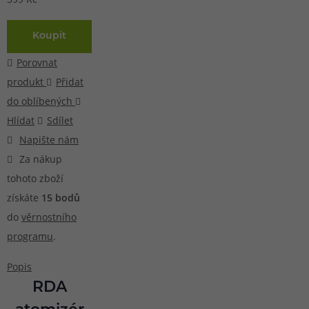
Koupit
Porovnat
produkt
Přidat
do oblíbených
Hlídat
Sdílet
Napište nám
Za nákup
tohoto zboží
získáte
15
bodů
do
věrnostního
programu
.
Popis
RDA