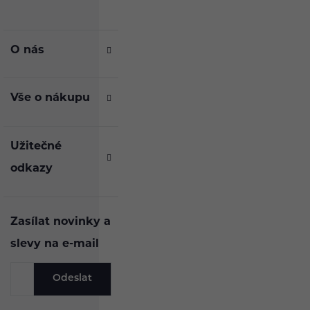
O nás
Vše o nákupu
Užitečné
odkazy
Zasílat novinky a
slevy na e-mail
Odeslat