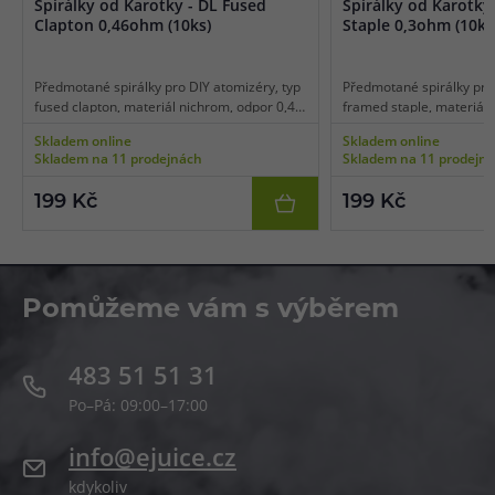
Spirálky od Karotky - DL Fused
Spirálky od Karotky
Clapton 0,46ohm (10ks)
Staple 0,3ohm (10ks
Předmotané spirálky pro DIY atomizéry, typ
Předmotané spirálky pro 
fused clapton, materiál nichrom, odpor 0,46
framed staple, materiál 
ohm, vhodné pro DL vaping, balení 10 ks.
ohm, vhodné pro DL vapi
Skladem online
Skladem online
spirálky 3 mm, balení 10 
Skladem na 11 prodejnách
Skladem na 11 prodejn
199 Kč
199 Kč
Pomůžeme vám s výběrem
483 51 51 31
Po–Pá: 09:00–17:00
info@ejuice.cz
kdykoliv