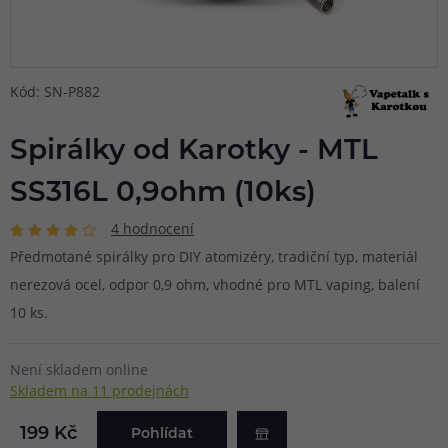
Kód: SN-P882
Spirálky od Karotky - MTL
SS316L 0,9ohm (10ks)
4 hodnocení
Předmotané spirálky pro DIY atomizéry, tradiční typ, materiál
nerezová ocel, odpor 0,9 ohm, vhodné pro MTL vaping, balení
10 ks.
Není skladem online
Skladem na 11 prodejnách
199 Kč
Pohlídat