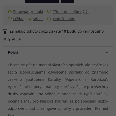
Porovnat produkt
Přidat do oblíbených
Hlídat
Sdílet
Napište nám
Za nákup tohoto zboží získáte
10
bodů
do
věrnostního
programu
.
Popis
Chcete se dát na motání vlastních spirálek, ale nevíte jak
začít? Doporučujeme osvědčené spirálky od známého
českého youtubera Karotky (Vapetalk s Karotkou).
Vyzkoušené odpory a námoty, které využijete pro všechny
druhy vapování. Na výběr je hned ze tří typů spirálek,
počínaje MTL pro klasické kouření až po speciální nízko-
odporové cloud-chasingové spirálky v provedení Framed
Staple.