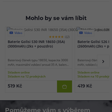
Mohlo by se vám líbit
Video
Video
(17)
Baterie Golisi S30 INR 18650 (35A)
Baterie Golisi S26 I
(3000mAh) (2ks + pouzdro)
(2600mAh) (2ks + po
Bateriový článek typu 18650, kapacita 3000
Bateriový článek typu 18
mAh, maximální vybíjecí proud 35 A, balení
mAh, vybíjecí proud 35 A, 
2 ks, čip s ochranou proti přebití, zkratu a
ochranou proti přebití, 
Skladem online
Skladem online
vysokým teplotám, úložné pouzdro součástí,
teplotám, úložné pouzdr
Skladem na 12 prodejnách
Skladem na 10 prodejn
vhodné pro nízkoodporový vaping.
pro nízkoodporový vapin
519 Kč
419 Kč
Pomůžeme vám s výběrem