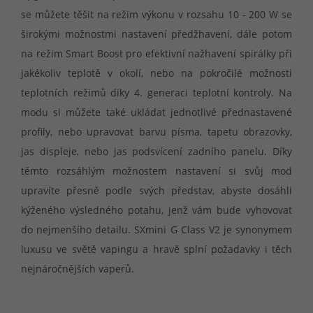
se můžete těšit na režim výkonu v rozsahu 10 - 200 W se
širokými možnostmi nastavení předžhavení, dále potom
na režim Smart Boost pro efektivní nažhavení spirálky při
jakékoliv teplotě v okolí, nebo na pokročilé možnosti
teplotních režimů díky 4. generaci teplotní kontroly. Na
modu si můžete také ukládat jednotlivé přednastavené
profily, nebo upravovat barvu písma, tapetu obrazovky,
jas displeje, nebo jas podsvícení zadního panelu. Díky
těmto rozsáhlým možnostem nastavení si svůj mod
upravíte přesně podle svých představ, abyste dosáhli
kýženého výsledného potahu, jenž vám bude vyhovovat
do nejmenšího detailu. SXmini G Class V2 je synonymem
luxusu ve světě vapingu a hravě splní požadavky i těch
nejnáročnějších vaperů.