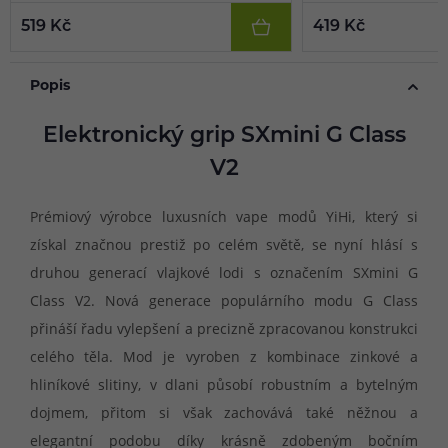
519 Kč
419 Kč
Popis
Elektronický grip SXmini G Class
V2
Prémiový výrobce luxusních vape modů YiHi, který si
získal značnou prestiž po celém světě, se nyní hlásí s
druhou generací vlajkové lodi s označením SXmini G
Class V2. Nová generace populárního modu G Class
přináší řadu vylepšení a precizně zpracovanou konstrukci
celého těla. Mod je vyroben z kombinace zinkové a
hliníkové slitiny, v dlani působí robustním a bytelným
dojmem, přitom si však zachovává také něžnou a
elegantní podobu díky krásně zdobeným bočním