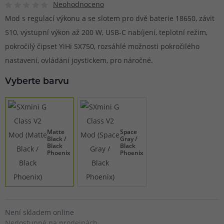
Neohodnoceno
Mod s regulací výkonu a se slotem pro dvě baterie 18650, závit
510, výstupní výkon až 200 W, USB-C nabíjení, teplotní režim,
pokročilý čipset YiHi SX750, rozsáhlé možnosti pokročilého
nastavení, ovládání joystickem, pro náročné.
Vyberte barvu
Matte
Space
Black /
Gray /
Black
Black
Phoenix
Phoenix
Není skladem online
Nedostupné na prodejnách