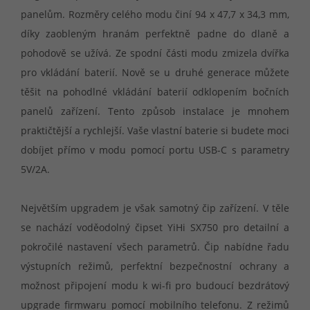
panelům. Rozměry celého modu činí 94 x 47,7 x 34,3 mm,
díky zaobleným hranám perfektně padne do dlaně a
pohodově se užívá. Ze spodní části modu zmizela dvířka
pro vkládání baterií. Nově se u druhé generace můžete
těšit na pohodlné vkládání baterií odklopením bočních
panelů zařízení. Tento způsob instalace je mnohem
praktičtější a rychlejší. Vaše vlastní baterie si budete moci
dobíjet přímo v modu pomocí portu USB-C s parametry
5V/2A.
Největším upgradem je však samotný čip zařízení. V těle
se nachází voděodolný čipset YiHi SX750 pro detailní a
pokročilé nastavení všech parametrů. Čip nabídne řadu
výstupních režimů, perfektní bezpečnostní ochrany a
možnost připojení modu k wi-fi pro budoucí bezdrátový
upgrade firmwaru pomocí mobilního telefonu. Z režimů