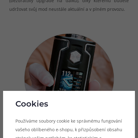
(bezdrátový upgrade na dálku), díky kterému budete
udržovat svůj mod neustále aktuální a v plném provozu.
Cookies
Používáme soubory cookie ke správnému fungování
vašeho oblíbeného e-shopu, k přizpůsobení obsahu