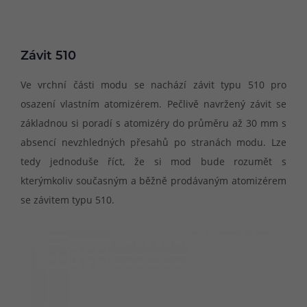
Závit 510
Ve vrchní části modu se nachází závit typu 510 pro
osazení vlastním atomizérem. Pečlivě navržený závit se
základnou si poradí s atomizéry do průměru až 30 mm s
absencí nevzhledných přesahů po stranách modu. Lze
tedy jednoduše říct, že si mod bude rozumět s
kterýmkoliv současným a běžně prodávaným atomizérem
se závitem typu 510.