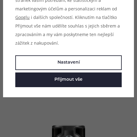
stránek vašim potřebám, ke statistickým a
marketingovým účelům a personalizaci reklam od
Intuitivní ovládání
Googlu
i dalších společností. Kliknutím na tlačítko
Populární ovládání pomocí joysticku je zpět! Mod SXmini
Přijmout vše nám udělíte souhlas s jejich sběrem a
G Class V2 nabídne oblíbený a intuitivní systém ovládání,
zpracováním a my vám poskytneme ten nejlepší
v celém uživatelském menu se pohybujete pomocí
zážitek z nakupování.
speciálního joysticku pod displejem. Toto ovládání je
mnohem pohodlnější, než standardní regulační tlačítka a
Nastavení
zároveň šetří váš čas i pohyb, joystick je možné bez
problému ovládat jednou rukou. Všechny potřebné
Přijmout vše
parametry si nastavíte pár pohyby joysticku a doslova
během pár vteřin.