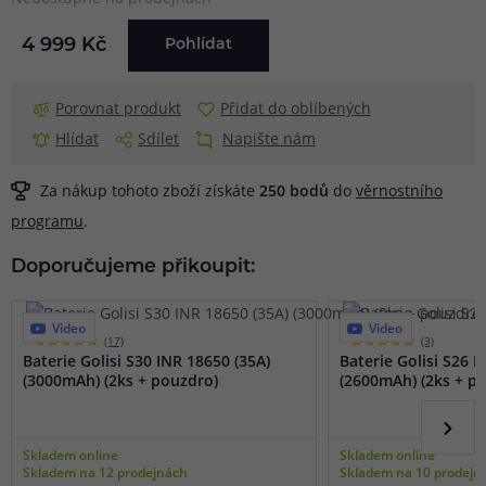
4 999 Kč
Pohlídat
Porovnat produkt
Přidat do oblíbených
Hlídat
Sdílet
Napište nám
Za nákup tohoto zboží získáte
250
bodů
do
věrnostního
programu
.
Doporučujeme přikoupit:
Video
Video
(17)
(3)
Baterie Golisi S30 INR 18650 (35A)
Baterie Golisi S26 I
(3000mAh) (2ks + pouzdro)
(2600mAh) (2ks + p
Skladem online
Skladem online
Skladem na 12 prodejnách
Skladem na 10 prodejn