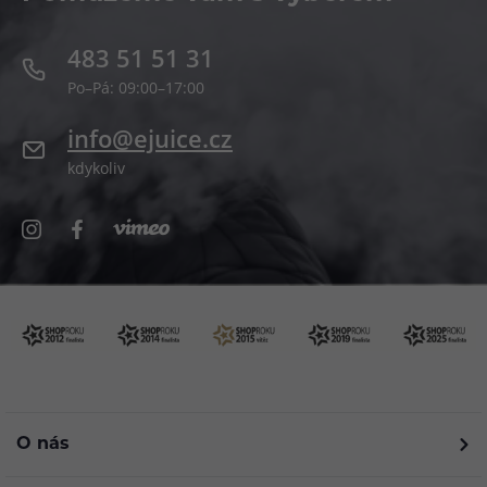
483 51 51 31
Po–Pá: 09:00–17:00
info@ejuice.cz
kdykoliv
O nás