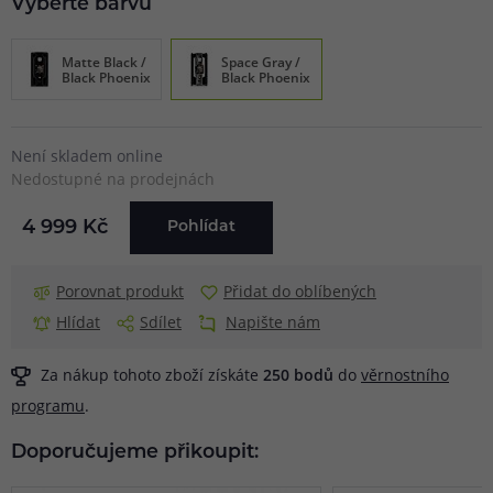
Vyberte barvu
Matte Black /
Space Gray /
Black Phoenix
Black Phoenix
Není skladem online
Nedostupné na prodejnách
4 999 Kč
Pohlídat
Porovnat produkt
Přidat do oblíbených
Hlídat
Sdílet
Napište nám
Za nákup tohoto zboží získáte
250
bodů
do
věrnostního
programu
.
Doporučujeme přikoupit: