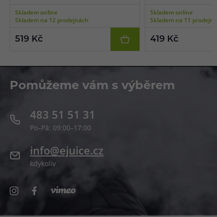
2 ks, čip s ochranou proti přebití, zkratu a
ochranou proti přebití, 
Skladem online
Skladem online
vysokým teplotám, úložné pouzdro součástí,
teplotám, úložné pouzdr
Skladem na 12 prodejnách
Skladem na 11 prodejn
vhodné pro nízkoodporový vaping.
pro nízkoodporový vapin
519 Kč
419 Kč
Pomůžeme vám s výběrem
483 51 51 31
Po–Pá: 09:00–17:00
info@ejuice.cz
kdykoliv