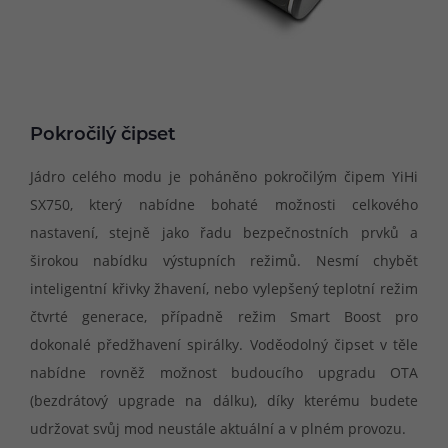
Pokročilý čipset
Jádro celého modu je poháněno pokročilým čipem YiHi
SX750, který nabídne bohaté možnosti celkového
nastavení, stejně jako řadu bezpečnostních prvků a
širokou nabídku výstupních režimů. Nesmí chybět
inteligentní křivky žhavení, nebo vylepšený teplotní režim
čtvrté generace, případně režim Smart Boost pro
dokonalé předžhavení spirálky. Voděodolný čipset v těle
nabídne rovněž možnost budoucího upgradu OTA
(bezdrátový upgrade na dálku), díky kterému budete
udržovat svůj mod neustále aktuální a v plném provozu.