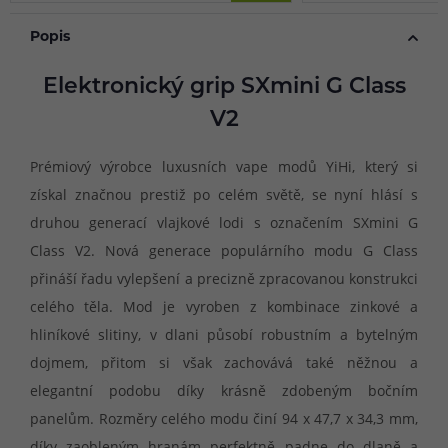
Popis
Elektronický grip SXmini G Class
V2
Prémiový výrobce luxusních vape modů YiHi, který si
získal značnou prestiž po celém světě, se nyní hlásí s
druhou generací vlajkové lodi s označením SXmini G
Class V2. Nová generace populárního modu G Class
přináší řadu vylepšení a precizně zpracovanou konstrukci
celého těla. Mod je vyroben z kombinace zinkové a
hliníkové slitiny, v dlani působí robustním a bytelným
dojmem, přitom si však zachovává také něžnou a
elegantní podobu díky krásně zdobeným bočním
panelům. Rozměry celého modu činí 94 x 47,7 x 34,3 mm,
díky zaobleným hranám perfektně padne do dlaně a