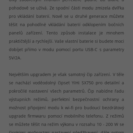
pohodově se užívá. Ze spodní části modu zmizela dvířka
pro vkládání baterií. Nově se u druhé generace můžete
těšit na pohodlné vkládání baterií odklopením bočních
panelů zařízení. Tento způsob instalace je mnohem
praktičtější a rychlejší. Vaše vlastní baterie si budete moci
dobíjet přímo v modu pomocí portu USB-C s parametry
5V/2A.
Největším upgradem je však samotný čip zařízení. V těle
se nachází voděodolný čipset YiHi SX750 pro detailní a
pokročilé nastavení všech parametrů. Čip nabídne řadu
výstupních režimů, perfektní bezpečnostní ochrany a
možnost připojení modu k wi-fi pro budoucí bezdrátový
upgrade firmwaru pomocí mobilního telefonu. Z režimů
se můžete těšit na režim výkonu v rozsahu 10 - 200 W se
širokými možnostmi nastavení předžhavení, dále potom