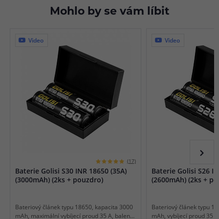
Mohlo by se vám líbit
Video
Video
(17)
Baterie Golisi S30 INR 18650 (35A)
Baterie Golisi S26 I
(3000mAh) (2ks + pouzdro)
(2600mAh) (2ks + po
Bateriový článek typu 18650, kapacita 3000
Bateriový článek typu 18
mAh, maximální vybíjecí proud 35 A, balení
mAh, vybíjecí proud 35 A, 