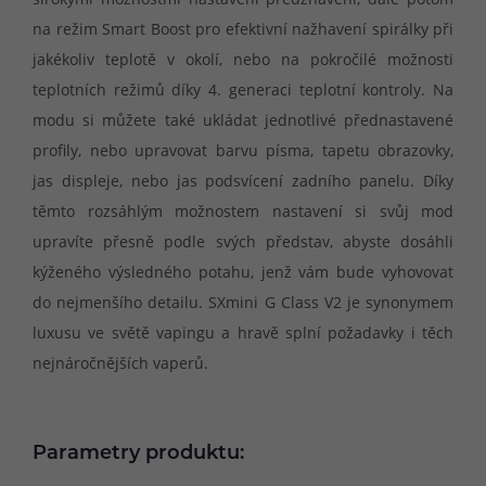
na režim Smart Boost pro efektivní nažhavení spirálky při
jakékoliv teplotě v okolí, nebo na pokročilé možnosti
teplotních režimů díky 4. generaci teplotní kontroly. Na
modu si můžete také ukládat jednotlivé přednastavené
profily, nebo upravovat barvu písma, tapetu obrazovky,
jas displeje, nebo jas podsvícení zadního panelu. Díky
těmto rozsáhlým možnostem nastavení si svůj mod
upravíte přesně podle svých představ, abyste dosáhli
kýženého výsledného potahu, jenž vám bude vyhovovat
do nejmenšího detailu. SXmini G Class V2 je synonymem
luxusu ve světě vapingu a hravě splní požadavky i těch
nejnáročnějších vaperů.
Parametry produktu: