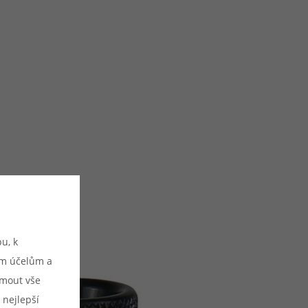
u, k
ým účelům a
ijmout vše
 nejlepší