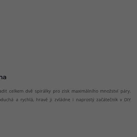
na
adit celkem dvě spirálky pro zisk maximálního množství páry.
oduchá a rychlá, hravě ji zvládne i naprostý začátečník v DIY