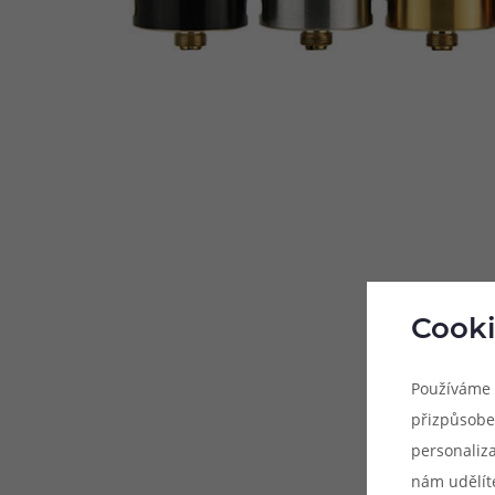
Cooki
Používáme 
přizpůsobe
personaliz
nám udělít