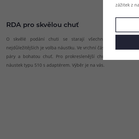
zážitek z n
RDA pro skvělou chuť
O skvělé podání chuti se starají všechny součásti ato
nejdůležitějších je volba náustku. Ve vrchní části se nachází šir
páry a bohatou chuť. Pro prokreslenější chuť s menším mn
náustek typu 510 s adaptérem. Výběr je na vás.