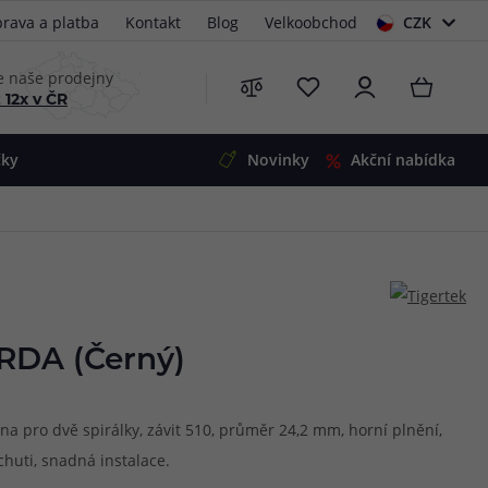
rava a platba
Kontakt
Blog
Velkoobchod
CZK
EUR
e naše prodejny
 12x v ČR
čky
Novinky
Akční nabídka
e
i-Ohm
illa
 Alpha
4
G5
 S&V
 RDA (Černý)
 V2
00 Pro
Mini
S&V
na pro dvě spirálky, závit 510, průměr 24,2 mm, horní plnění,
220
 3v1
45
chuti, snadná instalace.
Zobrazit produkty
Zobrazit produkty
Zobrazit produkty
Zobrazit produkty
Zobrazit produkty
Zobrazit produkty