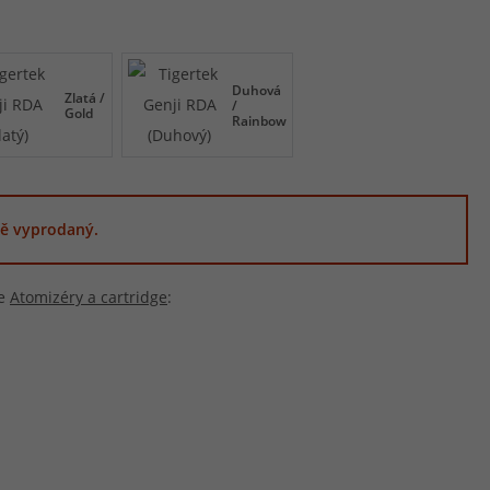
Duhová
Zlatá /
/
Gold
Rainbow
ě vyprodaný.
ie
Atomizéry a cartridge
: