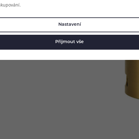
akupování.
Nastavení
mizéru. Jednou z těch úplně
Přijmout vše
oký náustek pro co nejhustší zisk
ožstvím páry najdete v balení