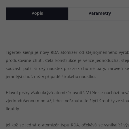
Popis
Parametry
Tigertek Genji je nový RDA atomizér od stejnojmenného výrob
produkované chuti. Celá konstrukce je velice jednoduchá, ste
součásti patří široký náustek pro zisk chutné páry, zároveň s
jemnější chuť, než v případě širokého náustku.
Hlavní prvky však ukrývá atomizér uvnitř. V těle se nachází n
zjednodušenou montáž, lehce odšroubujte čtyři šroubky ze sloup
liquidy.
Jelikož se jedná o atomizér typu RDA, očekává se vynikající v