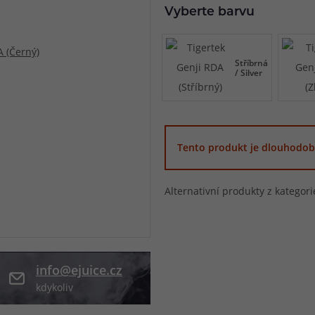
Vyberte barvu
při nákupu vědět
m, podle čeho se rozhodnout
nější, než si myslíte
Stříbrná
/ Silver
Tento produkt je dlouhodob
Alternativní produkty z kategor
info@ejuice.cz
kdykoliv