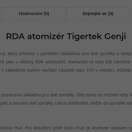
Hodnocení (0)
Zeptejte se (0)
RDA atomizér Tigertek Genji
ce, který přichází s perfektní základnou pro dvě spirálky a vyl
jně jako u většiny RDA atomizérů. Nemusíte se tedy bát náročné ú
e v základním balení nachází náustek typu 510 s redukcí, můžete 
ová pozlacená základna pro dvě spirálky. Díky tomu se můžete vžd
ků a zasuňte dvě spirálky. Lehce dotáhněte, vložte do spirálek va
ýsledná chuť. Pro dosažení ještě lepší chuti je atomizér vybaven