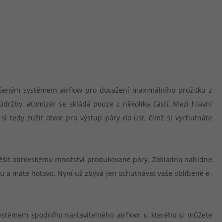
epšeným systémem airflow pro dosažení maximálního prožitku z
držby, atomizér se skládá pouze z několika částí. Mezi hlavní
si tedy zúžit otvor pro výstup páry do úst, čímž si vychutnáte
y těšit obrovskému množství produkované páry. Základna nabídne
tu a máte hotovo. Nyní už zbývá jen ochutnávat vaše oblíbené e-
 systémem spodního nastavitelného airflow, u kterého si můžete