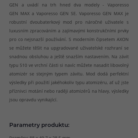
GEN a uvádí na trh hned dva modely - Vaporesso
GEN MAX a Vaporesso GEN SE. Vaporesso GEN MAX je
robustní dvoubaterkový mod pro náročné uživatele s
luxusním zpracováním a zajímavými konstrukčními prvky
pro co nejsnazší používání. S moderním čipsetem AXON
se můžete těšit na upgradované uživatelské rozhraní se
snadnou obsluhou a ještě snazším nastavením. Na závit
typu 510 ve vrchní části si navíc můžete nasadit libovolný
atomizér se stejným typem závitu. Mod dodá perfektní
výsledky při použití jakéhokoliv typu atomizéru, ať už jste
příznivci motání nebo raději atomizérů na hlavy, výsledky
jsou opravdu vynikající.
Parametry produktu:
Rozměry: 88 x 49.7 x 28.5 mm