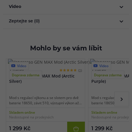
Video
Zeptejte se (0)
Mohlo by se vám líbit
Video
Video
7 barev
7 barev
(1)
Doprava zdarma
Doprava zdarma
Vaporesso GEN MAX Mod (Arctic
Vaporesso GEN MAX
Silver)
Purple)
Mod s regulací výkonu a se slotem pro dvě
Mod s regulací výkonu a 
baterie 18650, závit 510, výstupní výkon až
baterie 18650, závit 510,
220 W, USB-C nabíjení, čipset AXON,
220 W, USB-C nabíjení, 
Skladem online
Skladem online
ergonomické zpracování, tři barevná
ergonomické zpracování,
Nedostupné na prodejnách
Nedostupné na prodejn
schémata, manuální zámek zařízení,
schémata, manuální záme
multifunkční ovládací a regulační tlačítko.
multifunkční ovládací a re
1 299 Kč
1 299 Kč