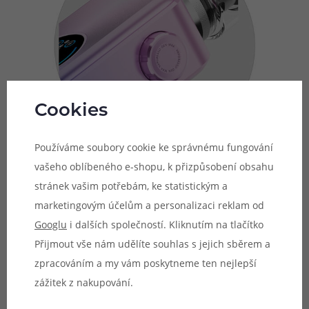
Cookies
Používáme soubory cookie ke správnému fungování
vašeho oblíbeného e-shopu, k přizpůsobení obsahu
stránek vašim potřebám, ke statistickým a
Stylová barevná schémata
marketingovým účelům a personalizaci reklam od
Googlu
i dalších společností. Kliknutím na tlačítko
Pro variabilnější přizpůsobení vašemu stylu je mod
Přijmout vše nám udělíte souhlas s jejich sběrem a
vybaven hned třemi barevnými schématy. Na výběr je
zpracováním a my vám poskytneme ten nejlepší
fotbalové schéma (Football Theme), schéma létajícího
zážitek z nakupování.
talíře (UFO Theme) a základní výchozí schéma (General
Theme). Všechna tato schémata krásně doplňují celkový