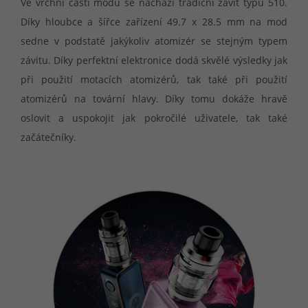
Ve vrchní části modu se nachází tradiční závit typu 510.
Díky hloubce a šířce zařízení 49.7 x 28.5 mm na mod
sedne v podstatě jakýkoliv atomizér se stejným typem
závitu. Díky perfektní elektronice dodá skvělé výsledky jak
při použití motacích atomizérů, tak také při použití
atomizérů na tovární hlavy. Díky tomu dokáže hravě
oslovit a uspokojit jak pokročilé uživatele, tak také
začátečníky.