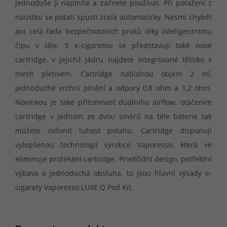
Jednoduše ji naplníte a začnete používat. Při potažení z
náustku se potah spustí zcela automaticky. Nesmí chybět
ani celá řada bezpečnostních prvků díky inteligentnímu
čipu v těle. S e-cigaretou se představují také nové
cartridge, v jejichž jádru najdete integrované tělísko s
mesh pletivem. Cartridge nabídnou objem 2 ml,
jednoduché vrchní plnění a odpory 0,8 ohm a 1,2 ohm.
Novinkou je také přítomnost duálního airflow, otáčením
cartridge v jednom ze dvou směrů na těle baterie tak
můžete ovlivnit tuhost potahu. Cartridge disponují
vylepšenou technologií výrobce Vaporesso, která ve
eliminuje protékání cartridge. Prvotřídní design, perfektní
výbava a jednoduchá obsluha, to jsou hlavní výsady e-
cigarety Vaporesso LUXE Q Pod Kit.