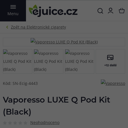
VYHLEDAT
Menu
+12 další
Kód: SN-Ecig-4443
Vaporesso LUXE Q Pod Kit
(Black)
Neohodnoceno