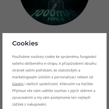
Cookies
Automatické spínání potahu
Pro ovládání e-cigarety LUXE Q nebudete potřebovat
Používáme soubory cookie ke správnému fungování
žádné tlačítko. Jednoduše naplníte cartridge e-liquidem,
vašeho oblíbeného e-shopu, k přizpůsobení obsahu
pár minut vyčkáte a můžete začít potahovat. Potah bude
stránek vašim potřebám, ke statistickým a
zahájen zcela automaticky, zařízení disponuje
marketingovým účelům a personalizaci reklam od
inteligentním čipem s funkcí automatického spínání,
Googlu
i dalších společností. Kliknutím na tlačítko
které se aktivuje potažením z náustku.
Přijmout vše nám udělíte souhlas s jejich sběrem a
zpracováním a my vám poskytneme ten nejlepší
zážitek z nakupování.