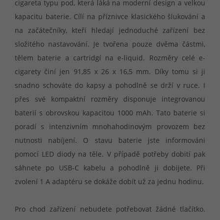
cigareta typu pod, která láká na moderní design a velkou
kapacitu baterie. Cílí na příznivce klasického šlukování a
na začátečníky, kteří hledají jednoduché zařízení bez
složitého nastavování. Je tvořena pouze dvěma částmi,
tělem baterie a cartridgí na e-liquid. Rozměry celé e-
cigarety činí jen 91,85 x 26 x 16,5 mm. Díky tomu si ji
snadno schováte do kapsy a pohodlně se drží v ruce. I
přes své kompaktní rozměry disponuje integrovanou
baterií s obrovskou kapacitou 1000 mAh. Tato baterie si
poradí s intenzivním mnohahodinovým provozem bez
nutnosti nabíjení. O stavu baterie jste informováni
pomocí LED diody na těle. V případě potřeby dobití pak
sáhnete po USB-C kabelu a pohodlně ji dobijete. Při
zvolení 1 A adaptéru se dokáže dobít už za jednu hodinu.
Pro chod zařízení nebudete potřebovat žádné tlačítko.