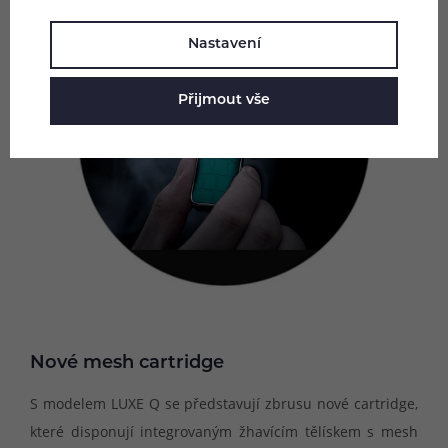
Nastavení
Přijmout vše
Nové mesh cartridge
S modelem LUXE Q se představují zbrusu nové cartridge,
které disponují integrovaným žhavícím tělískem s mesh