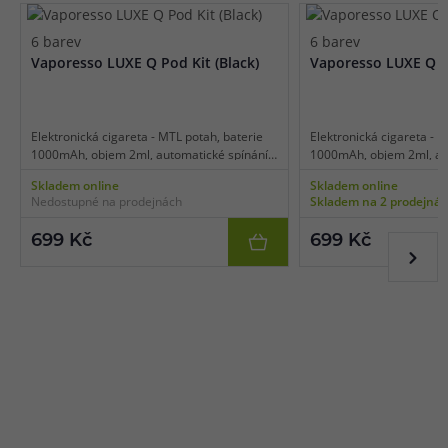
6 barev
6 barev
Vaporesso LUXE Q Pod Kit (Black)
Vaporesso LUXE Q Po
Elektronická cigareta - MTL potah, baterie
Elektronická cigareta - M
1000mAh, objem 2ml, automatické spínání,
1000mAh, objem 2ml, aut
automatický výkon, dobíjení USB-C, duální
automatický výkon, dobíj
Skladem online
Skladem online
přívod vzduchu, inteligentní detekce odporu,
přívod vzduchu, intelige
Nedostupné na prodejnách
Skladem na 2 prodejná
LED indikace stavu baterie.
LED indikace stavu bater
699 Kč
699 Kč