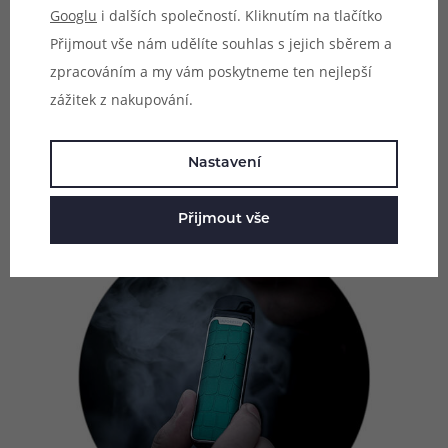
Pro ovládání e-cigarety LUXE Q nebudete potřebovat
Googlu
i dalších společností. Kliknutím na tlačítko
žádné tlačítko. Jednoduše naplníte cartridge e-liquidem,
Přijmout vše nám udělíte souhlas s jejich sběrem a
pár minut vyčkáte a můžete začít potahovat. Potah bude
zpracováním a my vám poskytneme ten nejlepší
zahájen zcela automaticky, zařízení disponuje
zážitek z nakupování.
inteligentním čipem s funkcí automatického spínání,
které se aktivuje potažením z náustku.
Nastavení
Přijmout vše