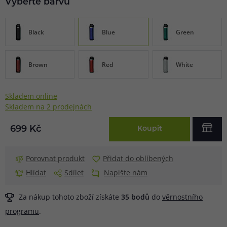
Vyberte barvu
Black
Blue
Green
Brown
Red
White
Skladem online
Skladem na 2 prodejnách
699 Kč
Koupit
Porovnat produkt
Přidat do oblíbených
Hlídat
Sdílet
Napište nám
Za nákup tohoto zboží získáte
35
bodů
do
věrnostního
programu
.