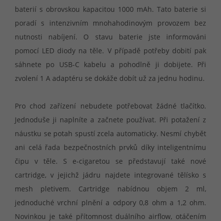
baterií s obrovskou kapacitou 1000 mAh. Tato baterie si
poradí s intenzivním mnohahodinovým provozem bez
nutnosti nabíjení. O stavu baterie jste informováni
pomocí LED diody na těle. V případě potřeby dobití pak
sáhnete po USB-C kabelu a pohodlně ji dobijete. Při
zvolení 1 A adaptéru se dokáže dobít už za jednu hodinu.
Pro chod zařízení nebudete potřebovat žádné tlačítko.
Jednoduše ji naplníte a začnete používat. Při potažení z
náustku se potah spustí zcela automaticky. Nesmí chybět
ani celá řada bezpečnostních prvků díky inteligentnímu
čipu v těle. S e-cigaretou se představují také nové
cartridge, v jejichž jádru najdete integrované tělísko s
mesh pletivem. Cartridge nabídnou objem 2 ml,
jednoduché vrchní plnění a odpory 0,8 ohm a 1,2 ohm.
Novinkou je také přítomnost duálního airflow, otáčením