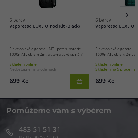
6 barev
6 barev
Vaporesso LUXE Q Pod Kit (Black)
Vaporesso LUXE Q Po
Elektronická cigareta - MTL potah, baterie
Elektronická cigareta - M
1000mAh, objem 2ml, automatické spínání,
1000mAh, objem 2ml, aut
automatický výkon, dobíjení USB-C, duální
automatický výkon, dobíj
Skladem online
Skladem online
přívod vzduchu, inteligentní detekce odporu,
přívod vzduchu, intelige
Nedostupné na prodejnách
Skladem na 5 prodejná
LED indikace stavu baterie.
LED indikace stavu bater
699 Kč
699 Kč
Pomůžeme vám s výběrem
483 51 51 31
Po–Pá: 09:00–17:00