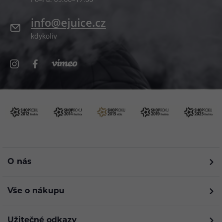
info@ejuice.cz
kdykoliv
O nás
Vše o nákupu
Užitečné odkazy