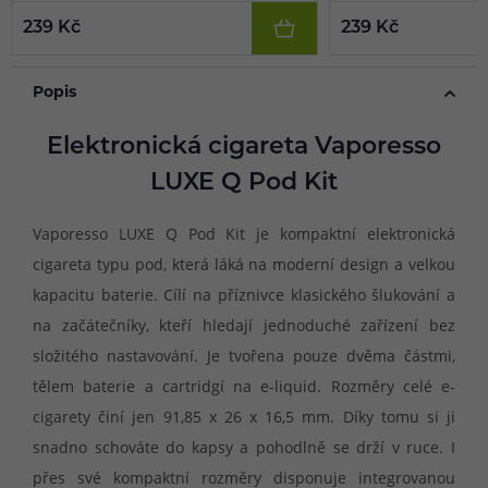
239 Kč
239 Kč
Popis
Elektronická cigareta Vaporesso
LUXE Q Pod Kit
Vaporesso LUXE Q Pod Kit je kompaktní elektronická
cigareta typu pod, která láká na moderní design a velkou
kapacitu baterie. Cílí na příznivce klasického šlukování a
na začátečníky, kteří hledají jednoduché zařízení bez
složitého nastavování. Je tvořena pouze dvěma částmi,
tělem baterie a cartridgí na e-liquid. Rozměry celé e-
cigarety činí jen 91,85 x 26 x 16,5 mm. Díky tomu si ji
snadno schováte do kapsy a pohodlně se drží v ruce. I
přes své kompaktní rozměry disponuje integrovanou