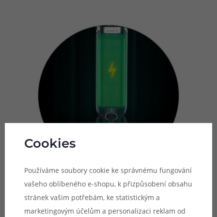
Cookies
Používáme soubory cookie ke správnému fungování
vašeho oblíbeného e-shopu, k přizpůsobení obsahu
stránek vašim potřebám, ke statistickým a
Automatické spínání potahu
marketingovým účelům a personalizaci reklam od