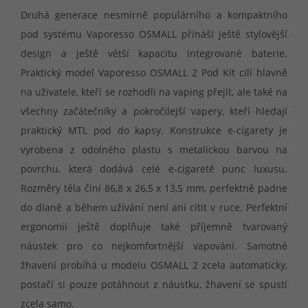
Druhá generace nesmírně populárního a kompaktního
pod systému Vaporesso OSMALL přináší ještě stylovější
design a ještě větší kapacitu integrované baterie.
Praktický model Vaporesso OSMALL 2 Pod Kit cílí hlavně
na uživatele, kteří se rozhodli na vaping přejít, ale také na
všechny začátečníky a pokročilejší vapery, kteří hledají
praktický MTL pod do kapsy. Konstrukce e-cigarety je
vyrobena z odolného plastu s metalickou barvou na
povrchu, která dodává celé e-cigaretě punc luxusu.
Rozměry těla činí 86,8 x 26,5 x 13,5 mm, perfektně padne
do dlaně a během užívání není ani cítit v ruce. Perfektní
ergonomii ještě doplňuje také příjemně tvarovaný
náustek pro co nejkomfortnější vapování. Samotné
žhavení probíhá u modelu OSMALL 2 zcela automaticky,
postačí si pouze potáhnout z náustku, žhavení se spustí
zcela samo.