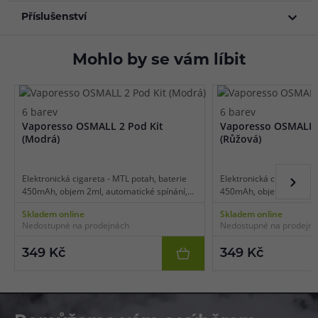
Příslušenství
Mohlo by se vám líbit
6 barev
6 barev
Vaporesso OSMALL 2 Pod Kit
Vaporesso OSMALL 2
(Modrá)
(Růžová)
Elektronická cigareta - MTL potah, baterie
Elektronická cigareta - M
450mAh, objem 2ml, automatické spínání,
450mAh, objem 2ml, auto
automatický výkon, dobíjení USB-C, mesh
automatický výkon, dobí
Skladem online
Skladem online
cartridge, technologie SSS Leak-Resistant.
cartridge, technologie S
Nedostupné na prodejnách
Nedostupné na prodejn
349 Kč
349 Kč