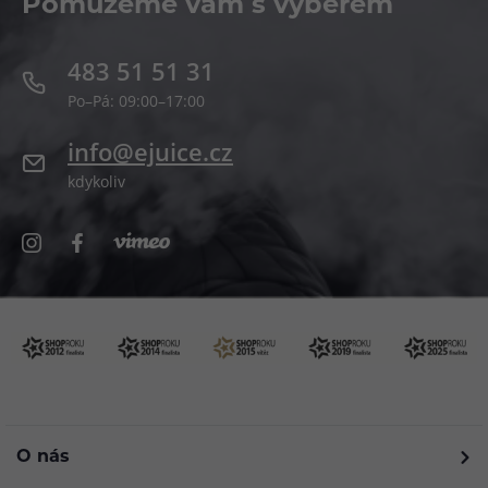
Pomůžeme vám s výběrem
483 51 51 31
Po–Pá: 09:00–17:00
info@ejuice.cz
kdykoliv
O nás