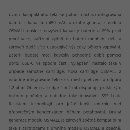
Uvnitř kompaktního těla se potom nachází integrovaná
baterie s kapacitou 450 mAh, u druhé generace modelu
OSMALL došlo k navýšení kapacity baterie o 29% proti
první verzi, zařízení vydrží na baterii mnohem déle a
zároveň dodá více uspokojivé výsledky během vapování.
Baterii budete moci kdykoliv pohodlně dobít pomocí
portu USB-C ve spodní části. Vylepšení nastalo také v
případě samotné cartridge. Nová cartridge OSMALL 2
nabídne integrované tělísko s mesh pletivem o odporu
1,2 ohm. Objem cartridge činí 2 ml, disponuje praktickým
bočním plněním a nabídne také inovativní SSS Leak-
Resistant technologii pro ještě lepší kontrolu nad
přebytečným kondenzátem během potahování. Druhá
generace modelu OSMALL je zároveň zpětně kompatibilní
také s cartridgemi z prvního modelu OSMALL a opačně.