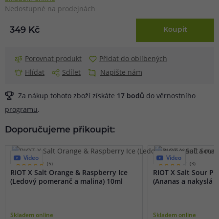
Nedostupné na prodejnách
349 Kč
Koupit
Porovnat produkt
Přidat do oblíbených
Hlídat
Sdílet
Napište nám
Za nákup tohoto zboží získáte
17
bodů
do
věrnostního
programu
.
Doporučujeme přikoupit:
Video
Video
(5)
(3)
RIOT X Salt Orange & Raspberry Ice
RIOT X Salt Sour P
(Ledový pomeranč a malina) 10ml
(Ananas a nakyslá m
Skladem online
Skladem online