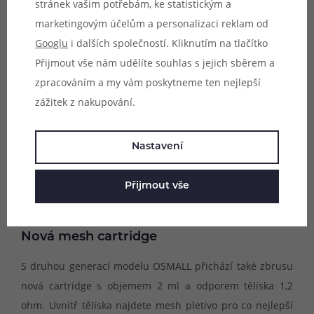
stránek vašim potřebám, ke statistickým a
marketingovým účelům a personalizaci reklam od
Googlu
i dalších společností. Kliknutím na tlačítko
Přijmout vše nám udělíte souhlas s jejich sběrem a
zpracováním a my vám poskytneme ten nejlepší
zážitek z nakupování.
Nastavení
Přijmout vše
Nová mesh cartridge
S druhou generací modelu OSMALL přichází také zbrusu
nová cartridge s objemem 2 ml a odporem tělíska 1,2
ohm. Uvnitř tělíska najdete mesh pletivo pro co nejlepší