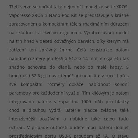
Třetí verze se dočkal také nejmenší model ze série XROS.
Vaporesso XROS 3 Nano Pod Kit se představuje v krásně
zpracovaném a kompaktním těle s maximálním důrazem
na skladnost a skvělou ergonomii. Výrobce uvádí model
na trh hned v deseti odvážných barvách, díky kterým má
zařízení ten správný šmrnc. Celá konstrukce potom
nabídne rozměry jen 69.9 x 51.2 x 14 mm, e-cigaretu tak
snadno schováte do dlaně, nebo do malé kapsy. S
hmotností 52.6 g ji navíc téměř ani neucítíte v ruce. I přes
své kompaktní rozměry dokáže nabídnout solidní
parametry pro každodenní využití. Tím klíčovým je potom
integrovaná baterie s kapacitou 1000 mAh pro hladký
chod a dlouhou výdrž. Baterie hladce zvládne také
intenzivnější používání a nabídne také celou řadu
ochran. V případě nutnosti budete moci baterii dobíjet
prostřednictvím portu USB-C proudem až 1A. O stavu