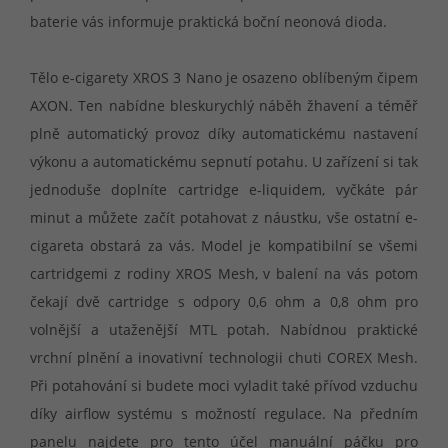
baterie vás informuje praktická boční neonová dioda.
Tělo e-cigarety XROS 3 Nano je osazeno oblíbeným čipem
AXON. Ten nabídne bleskurychlý náběh žhavení a téměř
plně automatický provoz díky automatickému nastavení
výkonu a automatickému sepnutí potahu. U zařízení si tak
jednoduše doplníte cartridge e-liquidem, vyčkáte pár
minut a můžete začít potahovat z náustku, vše ostatní e-
cigareta obstará za vás. Model je kompatibilní se všemi
cartridgemi z rodiny XROS Mesh, v balení na vás potom
čekají dvě cartridge s odpory 0,6 ohm a 0,8 ohm pro
volnější a utaženější MTL potah. Nabídnou praktické
vrchní plnění a inovativní technologii chuti COREX Mesh.
Při potahování si budete moci vyladit také přívod vzduchu
díky airflow systému s možností regulace. Na předním
panelu najdete pro tento účel manuální páčku pro