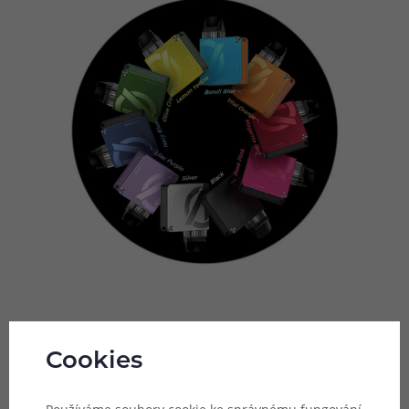
Velká kapacita baterie
Cookies
I přes své kompaktní rozměry a doslova kapesní
konstrukci dokáže model XROS 3 Nano nabídnout solidní