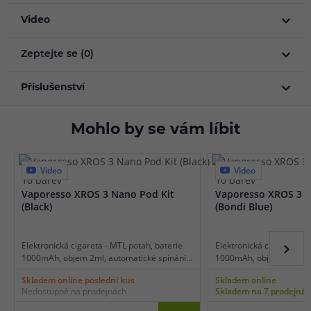
Video
Zeptejte se (0)
Příslušenství
Mohlo by se vám líbit
Video
Video
10 barev
10 barev
Vaporesso XROS 3 Nano Pod Kit
Vaporesso XROS 3 N
(Black)
(Bondi Blue)
Elektronická cigareta - MTL potah, baterie
Elektronická cigareta - M
1000mAh, objem 2ml, automatické spínání,
1000mAh, objem 2ml, aut
automatický výkon, dobíjení USB-C,
automatický výkon, dobíj
Skladem online poslední kus
Skladem online
regulace air-flow, inteligentní detekce
regulace air-flow, inteli
Nedostupné na prodejnách
Skladem na 7 prodejná
odporu, kapesní konstrukce, čipset AXON,
odporu, kapesní konstru
technologie COREX.
technologie COREX.