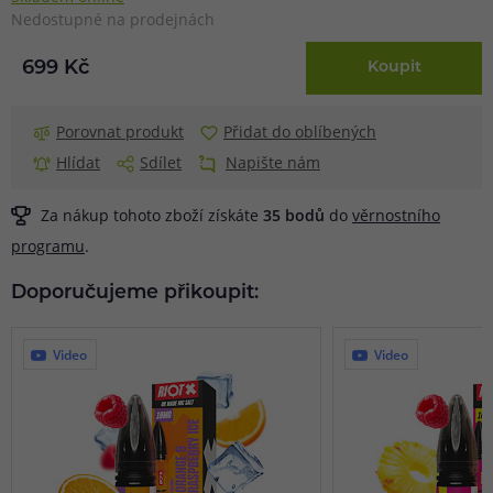
Nedostupné na prodejnách
699 Kč
Koupit
Porovnat produkt
Přidat do oblíbených
Hlídat
Sdílet
Napište nám
Za nákup tohoto zboží získáte
35
bodů
do
věrnostního
programu
.
Doporučujeme přikoupit:
Video
Video