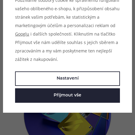
Používáme soubory cookie ke správnému fungování
kapacitu integrované baterie. Ta se zastavila na krásných
vašeho oblíbeného e-shopu, k přizpůsobení obsahu
1000 mAh, e-cigareta si tak hravě poradí i s
stránek vašim potřebám, ke statistickým a
intenzivnějším mnohahodinovým vapingem. O aktuálním
marketingovým účelům a personalizaci reklam od
stavu baterie vás bude informovat neonová dioda v boční
Googlu
i dalších společností. Kliknutím na tlačítko
části. V případě nutnosti potom můžete dobíjet pomocí
Přijmout vše nám udělíte souhlas s jejich sběrem a
portu USB-C proudem až 1A.
zpracováním a my vám poskytneme ten nejlepší
zážitek z nakupování.
Nastavení
Přijmout vše