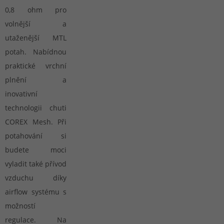
0,8 ohm pro
volnější a
utaženější MTL
potah. Nabídnou
praktické vrchní
plnění a
inovativní
technologii chuti
COREX Mesh. Při
potahování si
budete moci
vyladit také přívod
vzduchu díky
airflow systému s
možností
regulace. Na