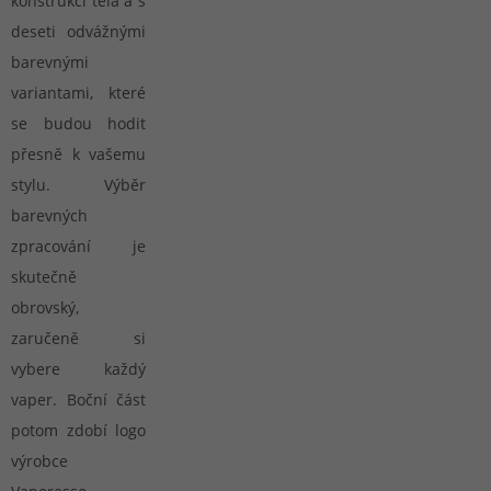
konstrukcí těla a s
deseti odvážnými
barevnými
variantami, které
se budou hodit
přesně k vašemu
stylu. Výběr
barevných
zpracování je
skutečně
obrovský,
zaručeně si
vybere každý
vaper. Boční část
potom zdobí logo
výrobce