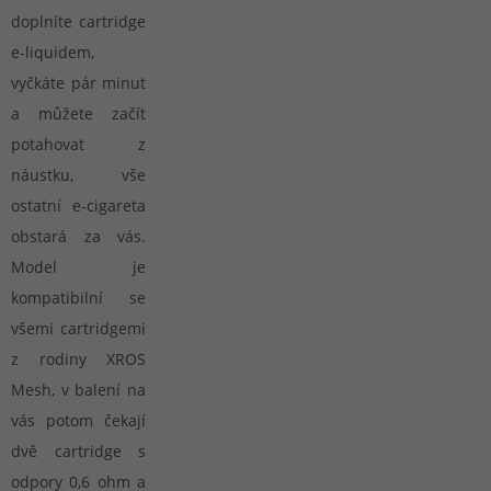
doplníte cartridge
e-liquidem,
vyčkáte pár minut
a můžete začít
potahovat z
náustku, vše
ostatní e-cigareta
obstará za vás.
Model je
kompatibilní se
všemi cartridgemi
z rodiny XROS
Mesh, v balení na
vás potom čekají
dvě cartridge s
odpory 0,6 ohm a