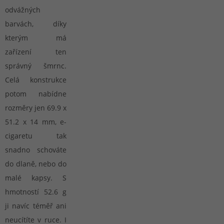
odvážných
barvách, díky
kterým má
zařízení ten
správný šmrnc.
Celá konstrukce
potom nabídne
rozměry jen 69.9 x
51.2 x 14 mm, e-
cigaretu tak
snadno schováte
do dlaně, nebo do
malé kapsy. S
hmotností 52.6 g
ji navíc téměř ani
neucítíte v ruce. I