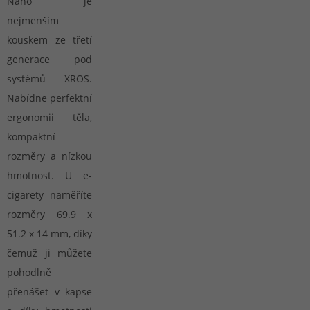
Nano je
nejmenším
kouskem ze třetí
generace pod
systémů XROS.
Nabídne perfektní
ergonomii těla,
kompaktní
rozměry a nízkou
hmotnost. U e-
cigarety naměříte
rozměry 69.9 x
51.2 x 14 mm, díky
čemuž ji můžete
pohodlně
přenášet v kapse