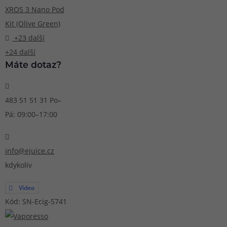
+23 další
+24 další
Máte dotaz?
483 51 51 31
Po–
Pá: 09:00–17:00
info@ejuice.cz
kdykoliv
Video
Kód: SN-Ecig-5741