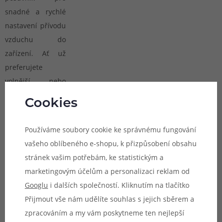
snadné a rychlé
nastavení přívodu
vzduchu do
zařízení. Ať už
preferujete
volnější, nebo
utaženější potah,
Cookies
model si poradí s
oběma variantami
Používáme soubory cookie ke správnému fungování
a vše si nastavíte
vašeho oblíbeného e-shopu, k přizpůsobení obsahu
během pár vteřin.
stránek vašim potřebám, ke statistickým a
marketingovým účelům a personalizaci reklam od
Googlu
i dalších společností. Kliknutím na tlačítko
Přijmout vše nám udělíte souhlas s jejich sběrem a
zpracováním a my vám poskytneme ten nejlepší