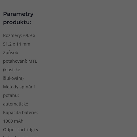
Parametry
produktu:
Rozměry: 69.9 x
51.2 x 14 mm
Způsob
potahování: MTL
(klasické
šlukování)
Metody spínání
potahu:
automatické
Kapacita baterie:
1000 mAh
Odpor cartridgí v