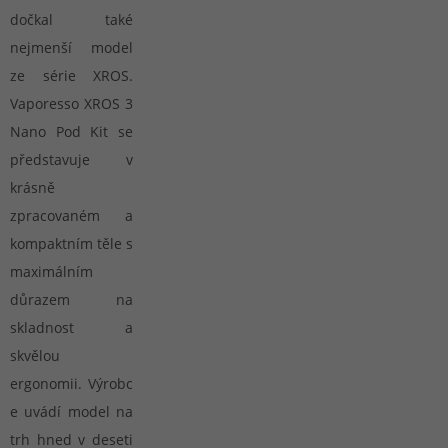
ovocných
chuť.
výsledek
a
dočkal také
tónů,
Další
si
jemnos
jež se
unikátní
zamilujete
dokáže
nejmenší model
doslova
směs z
už po
zaujmo
rozplynou
řady
prvním
ze série XROS.
napros
na
RIOT X
potahu.
každéh
Vaporesso XROS 3
jazyku.
Salt.
vapera
Nano Pod Kit se
představuje v
krásně
zpracovaném a
kompaktním těle s
maximálním
důrazem na
skladnost a
skvělou
ergonomii. Výrobc
e uvádí model na
trh hned v deseti