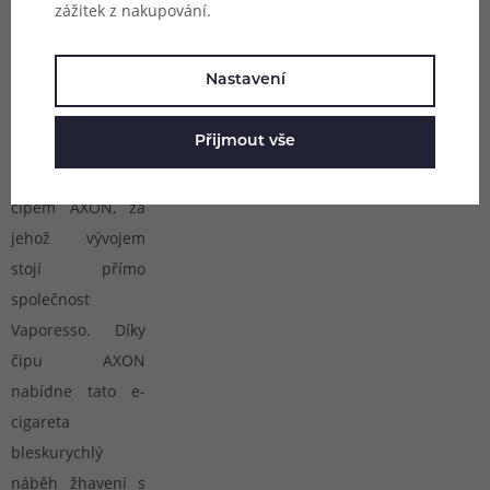
zážitek z nakupování.
Snadné
ovládání
Nastavení
Tělo e-cigarety je
Přijmout vše
poháněno
prvotřídním
čipem AXON, za
jehož vývojem
stojí přímo
společnost
Vaporesso. Díky
čipu AXON
nabídne tato e-
cigareta
bleskurychlý
náběh žhavení s