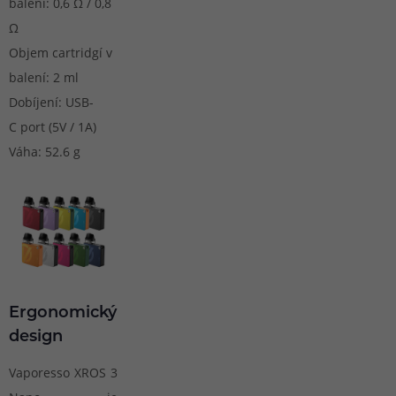
balení: 0,6 Ω / 0,8
Ω
Objem cartridgí v
balení: 2 ml
Dobíjení: USB-
C port (5V / 1A)
Váha: 52.6 g
Ergonomický
design
Vaporesso XROS 3