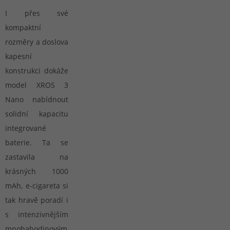
I přes své
kompaktní
rozměry a doslova
kapesní
konstrukci dokáže
model XROS 3
Nano nabídnout
solidní kapacitu
integrované
baterie. Ta se
zastavila na
krásných 1000
mAh, e-cigareta si
tak hravě poradí i
s intenzivnějším
mnohahodinovým