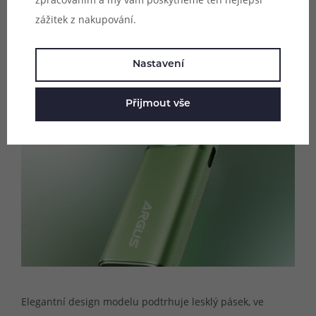
zážitek z nakupování.
Nastavení
Přijmout vše
Nenápadný indikátor baterie
Elegantní design modelu podtrhuje lesklý pásek, ve