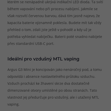
kterém se nenápadně ukrývá indikační LED dioda. Ta svítí
během vapování nebo při procesu nabíjení. Jakmile se
však rozsvítí červenou barvou, dává tím jasně najevo, že
kapacita baterie významně poklesla. Budete mít tak vždy
přehled o tom, zdali jste ještě v pohodě a kdy už je
potřeba vyhledat nabíječku. Baterii poté snadno nabijete
přes standardní USB-C port.
Ideální pro vzdušný MTL vaping
Argus G3 Mini je koncipován jako nenáročný pod, a tomu
odpovídá i absence nastavitelného průtoku vzduchu.
Vzduch prochází ke žhavení skrze dva dostatečně
dimenzované otvory umístěné po obou stranách. Tato
vlastnost jej předurčuje pro vzdušný, ale i utažený MTL
vaping.