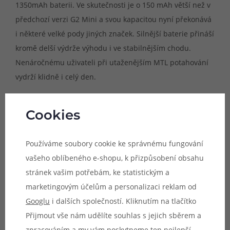
1350mAh baterii. Ve skutečnosti je o 150 mAh větší než v
předchozí verzi G2 Mini a svou kapacitou nyní překonává
i některé velké pody jiných značek. Silnější baterie přináší
kromě delší výdrže výhodu i ve stabilnějším chodu.
Nenáročnému uživateli při utaženějším MTL potahování
vydrží klidně i celý den.
Cookies
Používáme soubory cookie ke správnému fungování
vašeho oblíbeného e-shopu, k přizpůsobení obsahu
stránek vašim potřebám, ke statistickým a
marketingovým účelům a personalizaci reklam od
Googlu
i dalších společností. Kliknutím na tlačítko
Přijmout vše nám udělíte souhlas s jejich sběrem a
zpracováním a my vám poskytneme ten nejlepší