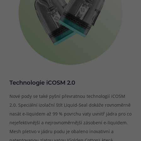
Technologie iCOSM 2.0
Nové pody se také pyšní převratnou technologií iCOSM
2.0. Speciální izolační štít Liquid-Seal dokáže rovnoměrně
nasát e-liquidem až 99 % povrchu vaty uvnitř jádra pro co
nejefektivnější a nejrovnoměrnější zásobení e-liquidem.
Mesh pletivo v jádru podu je obaleno inovativní a
patentovanou zlatou vatou (Golden Cotton), která