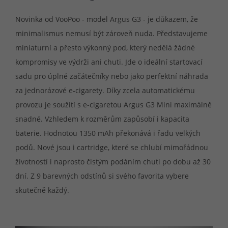
Novinka od VooPoo - model Argus G3 - je důkazem, že
minimalismus nemusí být zároveň nuda. Představujeme
miniaturní a přesto výkonný pod, který nedělá žádné
kompromisy ve výdrži ani chuti. Jde o ideální startovací
sadu pro úplné začátečníky nebo jako perfektní náhrada
za jednorázové e-cigarety. Díky zcela automatickému
provozu je soužití s e-cigaretou Argus G3 Mini maximálně
snadné. Vzhledem k rozměrům zapůsobí i kapacita
baterie. Hodnotou 1350 mAh překonává i řadu velkých
podů. Nové jsou i cartridge, které se chlubí mimořádnou
životností i naprosto čistým podáním chuti po dobu až 30
dní. Z 9 barevných odstínů si svého favorita vybere
skutečně každý.