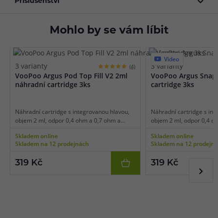
Příslušenství
Mohlo by se vám líbit
Video
3 varianty
3 varianty
(4)
VooPoo Argus Pod Top Fill V2 2ml
VooPoo Argus Snap
náhradní cartridge 3ks
cartridge 3ks
Náhradní cartridge s integrovanou hlavou,
Náhradní cartridge s int
objem 2 ml, odpor 0,4 ohm a 0,7 ohm a
objem 2 ml, odpor 0,4 o
1,0ohm, mesh pletivo, horní plnění, vhodné
1,0ohm, mesh pletivo, ho
Skladem online
Skladem online
pro MTL a RDL vaping, 3ks v balení.
pro MTL a RDL vaping, 3k
Skladem na 12 prodejnách
Skladem na 12 prodejn
319 Kč
319 Kč