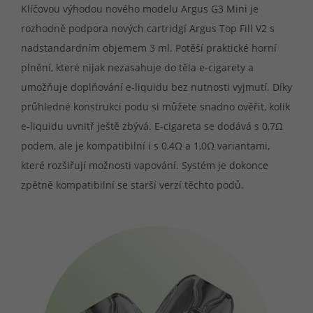
Klíčovou výhodou nového modelu Argus G3 Mini je
rozhodně podpora nových cartridgí Argus Top Fill V2 s
nadstandardním objemem 3 ml. Potěší praktické horní
plnění, které nijak nezasahuje do těla e-cigarety a
umožňuje doplňování e-liquidu bez nutnosti vyjmutí. Díky
průhledné konstrukci podu si můžete snadno ověřit, kolik
e-liquidu uvnitř ještě zbývá. E-cigareta se dodává s 0,7Ω
podem, ale je kompatibilní i s 0,4Ω a 1,0Ω variantami,
které rozšiřují možnosti vapování. Systém je dokonce
zpětně kompatibilní se starší verzí těchto podů.