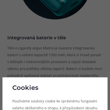
Integrovaná baterie v těle
Tělo e-cigarety Argus Matrix je osazeno integrovanou
baterií o solidní kapacitě 1350 mAh, která si hravě poradí
s běžným i intenzivnějším provozem a zajistí dostatek
výkonu pro potřeby většiny vaperů. Baterii si budete moci
pohodlně opětovně dobíjet prostřednictvím moderního
dobíjecího rozhraní USB-C s podporou adaptérů 5V / 2A.
Cookies
Používáme soubory cookie ke správnému fungování
vašeho oblíbeného e-shopu, k přizpůsobení obsahu