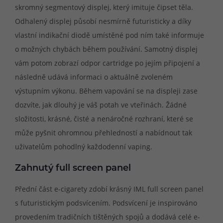
skromný segmentový displej, který imituje čipset těla.
Odhalený displej působí nesmírně futuristicky a díky
vlastní indikační diodě umístěné pod ním také informuje
o možných chybách během používání. Samotný displej
vám potom zobrazí odpor cartridge po jejím připojení a
následně udává informaci o aktuálně zvoleném
výstupním výkonu. Během vapování se na displeji zase
dozvíte, jak dlouhý je váš potah ve vteřinách. Žádné
složitosti, krásné, čisté a nenáročné rozhraní, které se
může pyšnit ohromnou přehledností a nabídnout tak
uživatelům pohodlný každodenní vaping.
Zahnutý full screen panel
Přední část e-cigarety zdobí krásný IML full screen panel
s futuristickým podsvícením. Podsvícení je inspirováno
provedením tradičních tištěných spojů a dodává celé e-