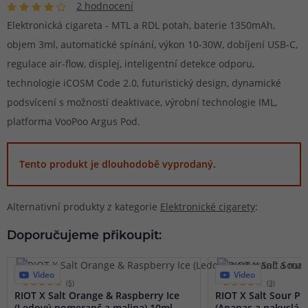
2 hodnocení
Elektronická cigareta - MTL a RDL potah, baterie 1350mAh,
objem 3ml, automatické spínání, výkon 10-30W, dobíjení USB-C,
regulace air-flow, displej, inteligentní detekce odporu,
technologie iCOSM Code 2.0, futuristický design, dynamické
podsvícení s možností deaktivace, výrobní technologie IML,
platforma VooPoo Argus Pod.
Tento produkt je dlouhodobě vyprodaný.
Alternativní produkty z kategorie
Elektronické cigarety
:
Doporučujeme přikoupit:
Video
Video
(5)
(3)
RIOT X Salt Orange & Raspberry Ice
RIOT X Salt Sour P
(Ledový pomeranč a malina) 10ml
(Ananas a nakyslá m