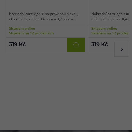
Náhradní cartridge s integrovanou hlavou,
Náhradní cartridge s int
objem 2 ml, odpor 0,4 ohm a 0,7 ohm a
objem 2 ml, odpor 0,4 o
1,0ohm, mesh pletivo, horní plnění, vhodné
1,0ohm, mesh pletivo, ho
Skladem online
Skladem online
pro MTL a RDL vaping, 3ks v balení.
pro MTL a RDL vaping, 3k
Skladem na 12 prodejnách
Skladem na 12 prodejn
319 Kč
319 Kč