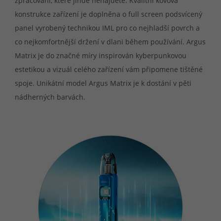
zpracování, které jinde nenajdete. Kvalitní kovová
konstrukce zařízení je doplněna o full screen podsvícený
panel vyrobený technikou IML pro co nejhladší povrch a
co nejkomfortnější držení v dlani během používání. Argus
Matrix je do značné míry inspirován kyberpunkovou
estetikou a vizuál celého zařízení vám připomene tištěné
spoje. Unikátní model Argus Matrix je k dostání v pěti
nádherných barvách.