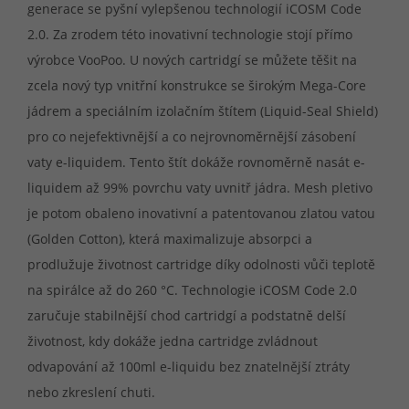
generace se pyšní vylepšenou technologií iCOSM Code
2.0. Za zrodem této inovativní technologie stojí přímo
výrobce VooPoo. U nových cartridgí se můžete těšit na
zcela nový typ vnitřní konstrukce se širokým Mega-Core
jádrem a speciálním izolačním štítem (Liquid-Seal Shield)
pro co nejefektivnější a co nejrovnoměrnější zásobení
vaty e-liquidem. Tento štít dokáže rovnoměrně nasát e-
liquidem až 99% povrchu vaty uvnitř jádra. Mesh pletivo
je potom obaleno inovativní a patentovanou zlatou vatou
(Golden Cotton), která maximalizuje absorpci a
prodlužuje životnost cartridge díky odolnosti vůči teplotě
na spirálce až do 260 °C. Technologie iCOSM Code 2.0
zaručuje stabilnější chod cartridgí a podstatně delší
životnost, kdy dokáže jedna cartridge zvládnout
odvapování až 100ml e-liquidu bez znatelnější ztráty
nebo zkreslení chuti.