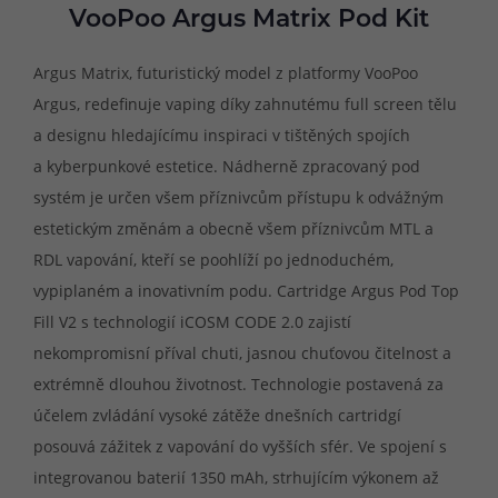
VooPoo Argus Matrix Pod Kit
Argus Matrix, futuristický model z platformy VooPoo
Argus, redefinuje vaping díky zahnutému full screen tělu
a designu hledajícímu inspiraci v tištěných spojích
a kyberpunkové estetice. Nádherně zpracovaný pod
systém je určen všem příznivcům přístupu k odvážným
estetickým změnám a obecně všem příznivcům MTL a
RDL vapování, kteří se poohlíží po jednoduchém,
vypiplaném a inovativním podu. Cartridge Argus Pod Top
Fill V2 s technologií iCOSM CODE 2.0 zajistí
nekompromisní příval chuti, jasnou chuťovou čitelnost a
extrémně dlouhou životnost. Technologie postavená za
účelem zvládání vysoké zátěže dnešních cartridgí
posouvá zážitek z vapování do vyšších sfér. Ve spojení s
integrovanou baterií 1350 mAh, strhujícím výkonem až