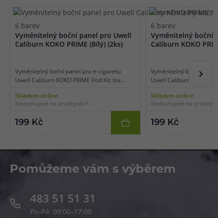
6 barev
6 barev
Vyměnitelný boční panel pro Uwell
Vyměnitelný boční p
Caliburn KOKO PRIME (Bílý) (2ks)
Caliburn KOKO PRIME
Vyměnitelný boční panel pro e-cigaretu
Vyměnitelný boční panel 
Uwell Caliburn KOKO PRIME Pod Kit, lze
Uwell Caliburn KOKO PRIM
použít pro rychlou změnu vzhledu stávající
použít pro rychlou změnu
Skladem online
Skladem online
e-cigarety, nebo jako náhradní panel v
e-cigarety, nebo jako ná
Nedostupné na prodejnách
Nedostupné na prodejn
případě ztráty, či poškození stávajícího
případě ztráty, či poškoz
panelu. 2 ks panelu v balení, barva bílá.
panelu. 2 ks panelu v bale
199 Kč
199 Kč
Pomůžeme vám s výběrem
483 51 51 31
Po–Pá: 09:00–17:00