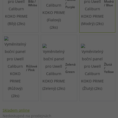
Bílá /
Modrá
/
White
/ Blue
Purple
Zelená
Žlutá
Růžová
/
/
/ Pink
Green
Yellow
Skladem online
Nedostupné na prodejnách