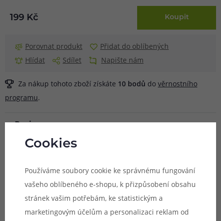
199 Kč
Koupit
Porovnat produkt
Přidat do oblíbených
Hlídat
Sdílet
Napište nám
Za nákup tohoto zboží získáte
10
bodů
do
věrnostního
programu
.
Popis
Cookies
Náhradní vyměnitelný panel pro elektronickou cigaretu
Uwell Caliburn KOKO PRIME Pod Kit slouží pro snadnou
Používáme soubory cookie ke správnému fungování
změnu vzhledu e-cigarety. V balení se nachází vždy dva
vašeho oblíbeného e-shopu, k přizpůsobení obsahu
panely pro obě strany e-cigarety KOKO PRIME. Lze je také
stránek vašim potřebám, ke statistickým a
použít v případě ztráty, nebo poškození stávajících
marketingovým účelům a personalizaci reklam od
panelů. Na výběr je řada barevných provedení pro