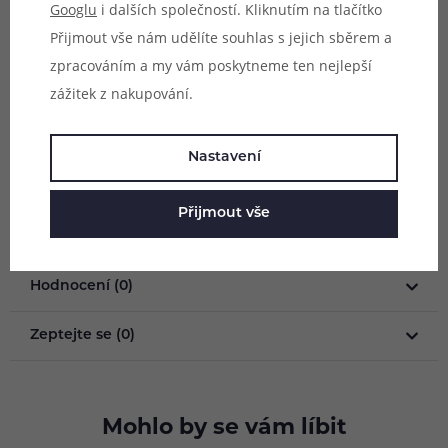
Googlu
i dalších společností. Kliknutím na tlačítko
estetické vylepšení stávající e-cigarety.
Přijmout vše nám udělíte souhlas s jejich sběrem a
zpracováním a my vám poskytneme ten nejlepší
Obsah balení:
zážitek z nakupování.
2x vyměnitelný boční panel
Barva:
modrá
Nastavení
Kompatibilita:
- Uwell Caliburn KOKO PRIME Pod Kit
Přijmout vše
Parametry
Hodnocení (0)
Zeptejte se (0)
Mohlo by se vám líbit