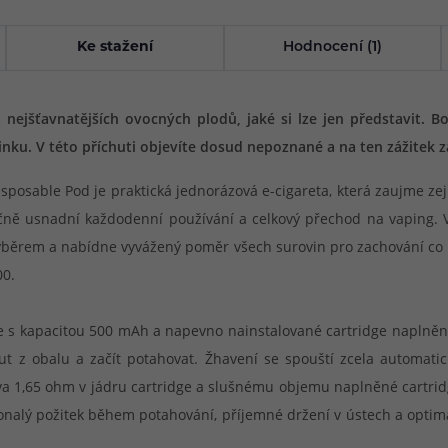
Ke stažení
Hodnocení (1)
 nejšťavnatějších ovocných plodů, jaké si lze jen představit. 
u. V této příchuti objevíte dosud nepoznané a na ten zážitek 
osable Pod je praktická jednorázová e-cigareta, která zaujme zejm
ě usnadní každodenní používání a celkový přechod na vaping. V
ýběrem a nabídne vyvážený poměr všech surovin pro zachování co 
00.
ie s kapacitou 500 mAh a napevno nainstalované cartridge naplněné
t z obalu a začít potahovat. Žhavení se spouští zcela automatic
,65 ohm v jádru cartridge a slušnému objemu naplněné cartridge 
alý požitek během potahování, příjemné držení v ústech a optim