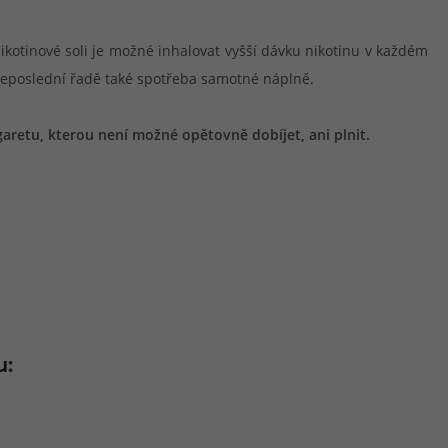
 nikotinové soli je možné inhalovat vyšší dávku nikotinu v každém
 neposlední řadě také spotřeba samotné náplně.
garetu, kterou není možné opětovně dobíjet, ani plnit.
u: