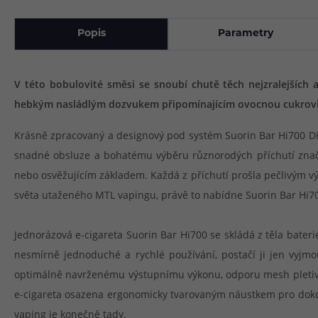
Popis
Parametry
V této bobulovité směsi se snoubí chutě těch nejzralejších a
hebkým nasládlým dozvukem připomínajícím ovocnou cukrovink
Krásně zpracovaný a designový pod systém Suorin Bar Hi700 Disp
snadné obsluze a bohatému výběru různorodých příchutí značn
nebo osvěžujícím základem. Každá z příchutí prošla pečlivým v
světa utaženého MTL vapingu, právě to nabídne Suorin Bar Hi7
Jednorázová e-cigareta Suorin Bar Hi700 se skládá z těla bater
nesmírně jednoduché a rychlé používání, postačí ji jen vyjmou
optimálně navrženému výstupnímu výkonu, odporu mesh pletiva 1
e-cigareta osazena ergonomicky tvarovaným náustkem pro dokon
vaping je konečně tady.