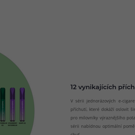
12 vynikajících přích
V sérii jednorázových e-cigar
příchutí, které dokáží oslovit
pro milovníky výraznějšího pot
sérii nabídnou optimální pomě
chuť.