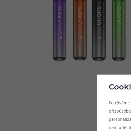
Cooki
Používáme 
přizpůsobe
personaliz
nám udělít