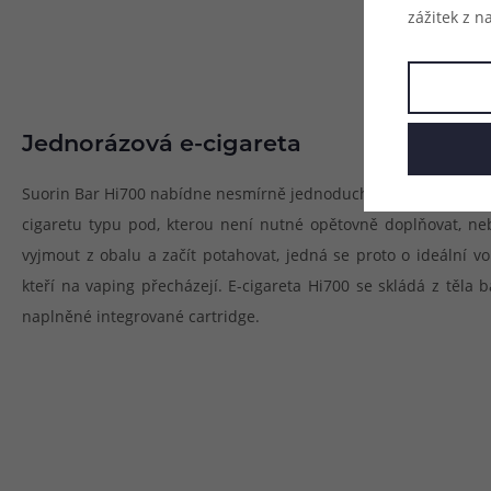
zážitek z n
Jednorázová e-cigareta
Suorin Bar Hi700 nabídne nesmírně jednoduché a praktické použ
cigaretu typu pod, kterou není nutné opětovně doplňovat, neb
vyjmout z obalu a začít potahovat, jedná se proto o ideální vo
kteří na vaping přecházejí. E-cigareta Hi700 se skládá z těla 
naplněné integrované cartridge.