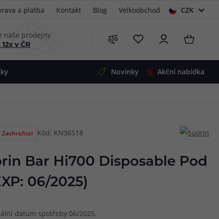
rava a platba
Kontakt
Blog
Velkoobchod
CZK
EUR
e naše prodejny
 12x v ČR
čky
Novinky
Akční nabídka
e
i-Ohm
illa
Kód: KN36518
Zachraňte!
 Alpha
4
G5
 S&V
rin Bar Hi700 Disposable Pod
 V2
00 Pro
EXP: 06/2025)
Mini
S&V
220
 3v1
45
ální datum spotřeby 06/2025.
Zobrazit produkty
Zobrazit produkty
Zobrazit produkty
Zobrazit produkty
Zobrazit produkty
Zobrazit produkty