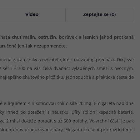
Video
Zeptejte se (0)
Bohatá chuť malin, ostružin, borůvek a lesních jahod protkaná
zaručeně jen tak nezapomenete.
éna začátečníky a uživatele, kteří na vaping přechází. Díky své
 sérii Hi700 na vás čeká dvanáct vyladěných směsí s ovocným,
nejlepšího chuťového prožitku. Jednoduchá a praktická cesta do
 e-liquidem s nikotinovou solí o síle 20 mg. E-cigareta nabídne
ky ihned po potažení z náustku. Díky solidní kapacitě baterie,
2 ml si dokáže poradit s až 600 potahy. Ve vrchní části je pak
ální přenos produkované páry. Elegantní řešení pro každodenní