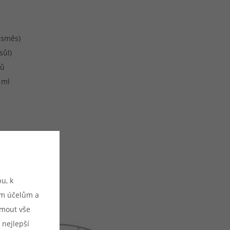
 směs)
sůl)
hů
 ml
u, k
ým účelům a
ijmout vše
 nejlepší