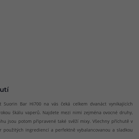
utí
et Suorin Bar Hi700 na vás čeká celkem dvanáct vynikajících
 širokou škálu vaperů. Najdete mezi nimi zejména ovocné druhy,
ahu jsou potom připravené také svěží mixy. Všechny příchutě v
r použitých ingrediencí a perfektně vybalancovanou a sladkou