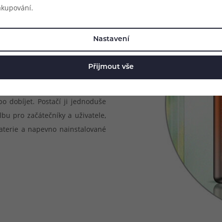
akupování.
Nastavení
Přijmout vše
ití. Jedná se o jednorázovou e-
o dobíjet. Postačí ji jednoduše
lbu pro začátečníky a uživatele,
baterie a napevno nainstalované