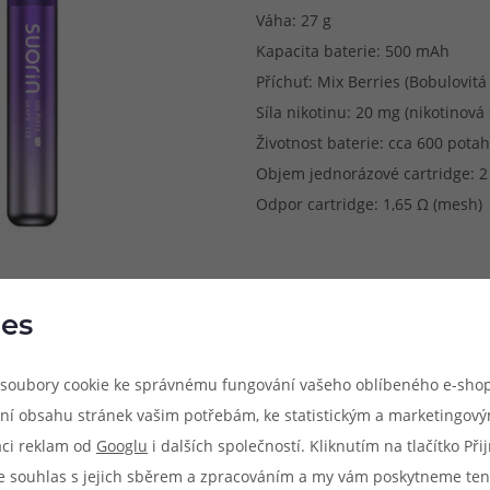
Váha: 27 g
Kapacita baterie: 500 mAh
Příchuť: Mix Berries (Bobulovitá
Síla nikotinu: 20 mg (nikotinová 
Životnost baterie: cca 600 pota
Objem jednorázové cartridge: 2
Odpor cartridge: 1,65 Ω (mesh)
es
soubory cookie ke správnému fungování vašeho oblíbeného e-shop
ní obsahu stránek vašim potřebám, ke statistickým a marketingov
aci reklam od
Googlu
i dalších společností. Kliknutím na tlačítko Př
e souhlas s jejich sběrem a zpracováním a my vám poskytneme ten