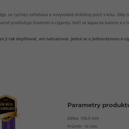
ge, se rychleji vstřebává a nevyvolává dráždivý pocit v krku. Díky
zně prodlužuje životnost e-cigarety, šetří se kapacita baterie a v
ze ji tak doplňovat, ani nahrazovat. Jedná se o jednorázovou e-ci
Parametry produkt
Délka: 106,9 mm
Průměr: 16 mm