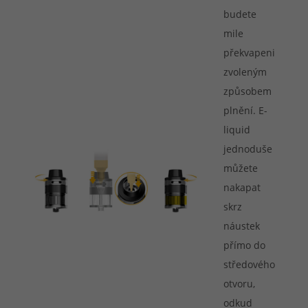
budete
mile
překvapeni
zvoleným
způsobem
plnění. E-
liquid
jednoduše
můžete
nakapat
skrz
náustek
přímo do
středového
otvoru,
odkud