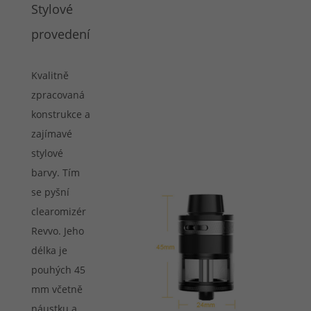
Stylové
provedení
Kvalitně
zpracovaná
konstrukce a
zajímavé
stylové
barvy. Tím
se pyšní
clearomizér
Revvo. Jeho
délka je
pouhých 45
mm včetně
náustku a