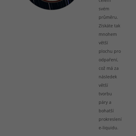
celém
svém
průměru.
Získáte tak
mnohem
větší
plochu pro
odpaření,
což má za
následek
větší
tvorbu
páry a
bohatší
prokreslení
e-liquidu.