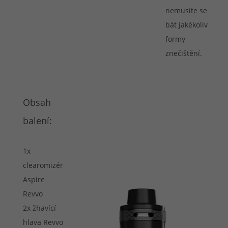
nemusíte se
bát jakékoliv
formy
znečištění.
Obsah
balení:
1x
clearomizér
Aspire
Revvo
2x žhavící
hlava Revvo