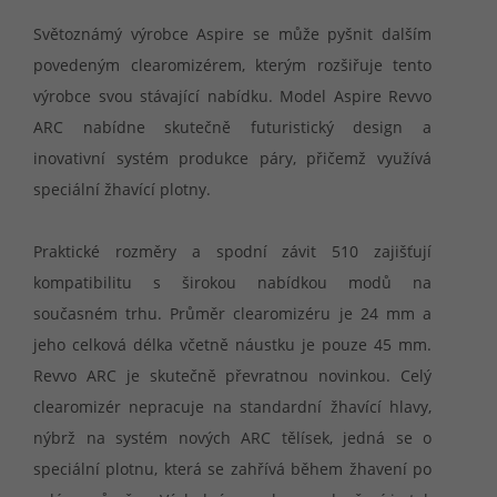
Světoznámý výrobce Aspire se může pyšnit dalším
povedeným clearomizérem, kterým rozšiřuje tento
výrobce svou stávající nabídku. Model Aspire Revvo
ARC nabídne skutečně futuristický design a
inovativní systém produkce páry, přičemž využívá
speciální žhavící plotny.
Praktické rozměry a spodní závit 510 zajišťují
kompatibilitu s širokou nabídkou modů na
současném trhu. Průměr clearomizéru je 24 mm a
jeho celková délka včetně náustku je pouze 45 mm.
Revvo ARC je skutečně převratnou novinkou. Celý
clearomizér nepracuje na standardní žhavící hlavy,
nýbrž na systém nových ARC tělísek, jedná se o
speciální plotnu, která se zahřívá během žhavení po