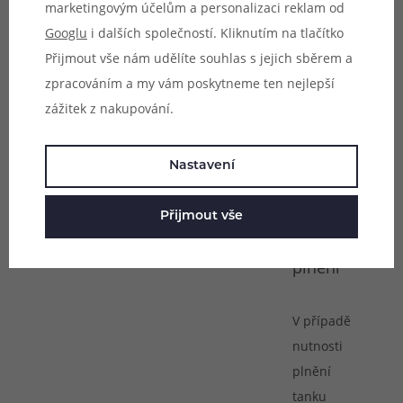
marketingovým účelům a personalizaci reklam od
naprosto
Googlu
i dalších společností. Kliknutím na tlačítko
dostačující
Přijmout vše nám udělíte souhlas s jejich sběrem a
objem pro
zpracováním a my vám poskytneme ten nejlepší
dlouhé
zážitek z nakupování.
hodiny
příjemného
Nastavení
vapování.
Přijmout vše
Vrchní
plnění
V případě
nutnosti
plnění
tanku