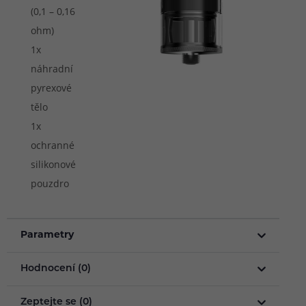
(0,1 – 0,16
ohm)
1x
náhradní
pyrexové
tělo
1x
ochranné
silikonové
pouzdro
Parametry
Hodnocení (0)
Zeptejte se (0)