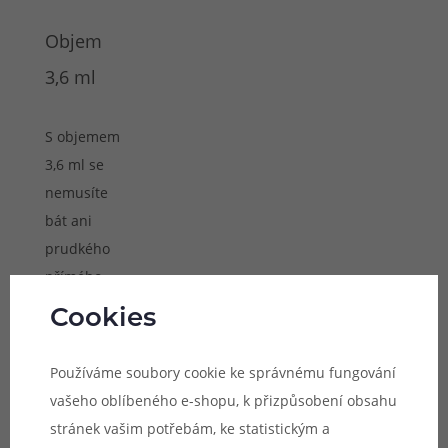
Objem
3,6 ml
S objemem
3,6 ml se
nemusíte
bát ani
prudkého
přímého
potahování,
Cookies
při kterém
mizí e-
Používáme soubory cookie ke správnému fungování
liquid
vašeho oblíbeného e-shopu, k přizpůsobení obsahu
rychleji. 3,6
stránek vašim potřebám, ke statistickým a
ml je