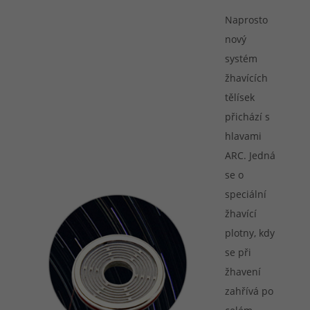
Naprosto
nový
systém
žhavících
tělísek
přichází s
hlavami
ARC. Jedná
se o
speciální
žhavící
plotny, kdy
se při
žhavení
zahřívá po