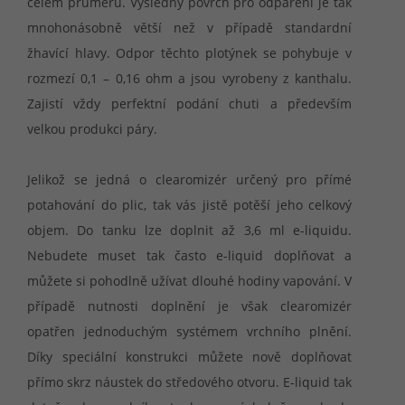
celém průměru. Výsledný povrch pro odpaření je tak
mnohonásobně větší než v případě standardní
žhavící hlavy. Odpor těchto plotýnek se pohybuje v
rozmezí 0,1 – 0,16 ohm a jsou vyrobeny z kanthalu.
Zajistí vždy perfektní podání chuti a především
velkou produkci páry.
Jelikož se jedná o clearomizér určený pro přímé
potahování do plic, tak vás jistě potěší jeho celkový
objem. Do tanku lze doplnit až 3,6 ml e-liquidu.
Nebudete muset tak často e-liquid doplňovat a
můžete si pohodlně užívat dlouhé hodiny vapování. V
případě nutnosti doplnění je však clearomizér
opatřen jednoduchým systémem vrchního plnění.
Díky speciální konstrukci můžete nově doplňovat
přímo skrz náustek do středového otvoru. E-liquid tak