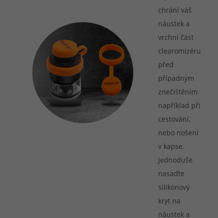
chrání váš
náustek a
vrchní část
clearomizéru
před
případným
znečištěním
například při
cestování,
nebo nošení
v kapse.
Jednoduše
nasaďte
silikonový
kryt na
náustek a