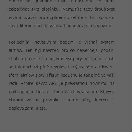
doteče do spodního tanku a následně se bude
odpařovat skrz plotýnku. Nemusíte tedy šroubovat
vrchní uzávěr pro doplnění, ušetříte si tím spoustu
času, kterou můžete věnovat pohodovému vapování.
Posledním inovativním bodem je vrchní systém
airflow. Ten byl navržen pro co nejvěrnější podání
chuti a pro zisk co nejjemnější páry. Ve vrchní části
se tak nachází plně regulovatelný systém airflow se
třemi airflow sloty. Přísun vzduchu je tak plně ve vaší
režii. Aspire Revvo ARC je převratnou novinkou na
poli vapingu, která překoná všechny vaše představy a
ohromí velkou produkcí chutné páry, kterou si
doslova zamilujete.