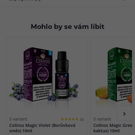
Mohlo by se vám líbit
5 variant
5 variant
(9)
Colinss Magic Violet (Borůvková
Colinss Magic Green
směs) 10ml
kaktus) 10ml