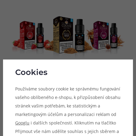
Cookies
Výrobce Colinss představuje rozsáhlou sérii hotových e-
liquidů pro každodenní vapování. V sérii najdete jak
Používáme soubory cookie ke správnému fungování
chutné ovocné náplně, tak také výborné tabákové směsi.
vašeho oblíbeného e-shopu, k přizpůsobení obsahu
E-liquidy Colinss obsahují poměr základu
PG/VG 40/60
a
stránek vašim potřebám, ke statistickým a
díky tomu jsou ideální volbou pro všechny typy MTL e-
marketingovým účelům a personalizaci reklam od
cigaret pro klasické šlukování, včetně stále více
Googlu
i dalších společností. Kliknutím na tlačítko
oblíbených POD systémů, ale také pro většinu DL e-
Přijmout vše nám udělíte souhlas s jejich sběrem a