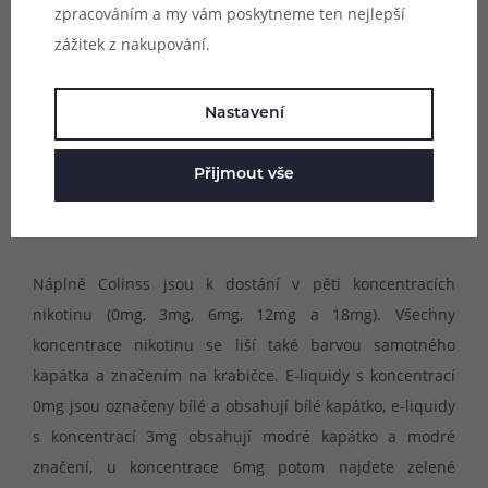
cigaret pro přímý potah do plic. Colinss je evropská
zpracováním a my vám poskytneme ten nejlepší
společnost zaměřující se na výrobu hotových e-liquidů
zážitek z nakupování.
pro elektronické cigarety. Jejich výroba probíhá podle
aktuálních norem vydávaných Evropskou unií. Základem
Nastavení
jejich e-liquidů je mono-propylenglykol a potravinářský
glycerin, tyto dvě základní složky jsou potom doplněny o
Přijmout vše
samotné aroma a v případě nikotinových náplní také o
nikotin.
Náplně Colinss jsou k dostání v pěti koncentracích
nikotinu (0mg, 3mg, 6mg, 12mg a 18mg). Všechny
koncentrace nikotinu se liší také barvou samotného
kapátka a značením na krabičce. E-liquidy s koncentrací
0mg jsou označeny bílé a obsahují bílé kapátko, e-liquidy
s koncentrací 3mg obsahují modré kapátko a modré
značení, u koncentrace 6mg potom najdete zelené