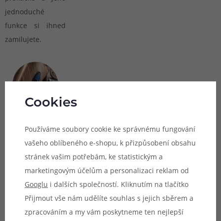
jednoduché
funkce si ihned
zamilujete.
Cookies
Používáme soubory cookie ke správnému fungování
Obsah
balení:
vašeho oblíbeného e-shopu, k přizpůsobení obsahu
stránek vašim potřebám, ke statistickým a
1x tělo Dotmod
marketingovým účelům a personalizaci reklam od
dotPod Pro
Googlu
i dalších společností. Kliknutím na tlačítko
(1000mAh)
Přijmout vše nám udělíte souhlas s jejich sběrem a
1x cartridge
zpracováním a my vám poskytneme ten nejlepší
Dotmod dotPod