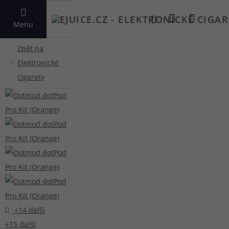
VYHLEDAT
Menu
+14 další
+15 další