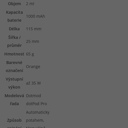
Objem
2 ml
Kapacita
1000 mAh
baterie
Délka
115 mm
Šířka /
25 mm
průměr
Hmotnost
65 g
Barevné
Orange
označení
Výstupní
až 35 W
výkon
Modelová
Dotmod
řada
dotPod Pro
Automaticky
Způsob
potahem,