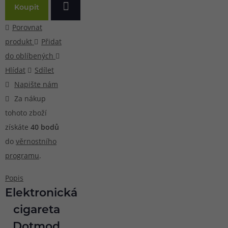
Koupit
Porovnat
produkt
Přidat
do oblíbených
Hlídat
Sdílet
Napište nám
Za nákup
tohoto zboží
získáte
40
bodů
do
věrnostního
programu
.
Popis
Elektronická
cigareta
Dotmod