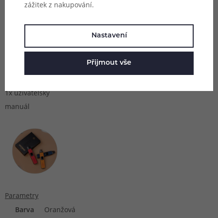
zážitek z nakupování.
(0.6Ω, 2ml)
1x cartridge
Nastavení
Dotmod dotPod
(0.8Ω, 2ml)
Přijmout vše
1x USB-C kabel
pro dobíjení
1x uživatelský
manuál
Parametry
Barva
Oranžová