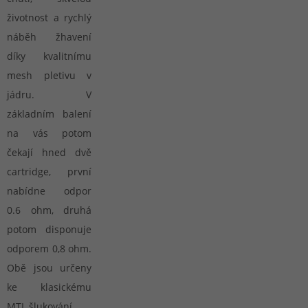
životnost a rychlý
náběh žhavení
díky kvalitnímu
mesh pletivu v
jádru. V
základním balení
na vás potom
čekají hned dvě
cartridge, první
nabídne odpor
0.6 ohm, druhá
potom disponuje
odporem 0,8 ohm.
Obě jsou určeny
ke klasickému
MTL šlukování.