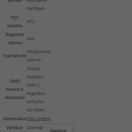
spínání
Manuálně
tlačítkem
Styl
MTL
potahu
Regulace
Ano
výkonu
Integrovaná
Typ baterie
baterie
Displej,
Nabíjení
Další
USB-C,
funkce a
Regulace
vlastnosti
vzduchu
(air-flow)
Konstrukce
POD systém
Výrobce
Dotmod
Dovozce