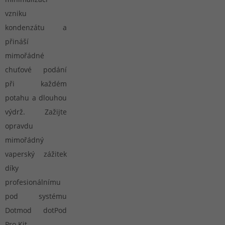
vzniku
kondenzátu a
přináší
mimořádné
chuťové podání
při každém
potahu a dlouhou
výdrž. Zažijte
opravdu
mimořádný
vaperský zážitek
díky
profesionálnímu
pod systému
Dotmod dotPod
Pro Kit.