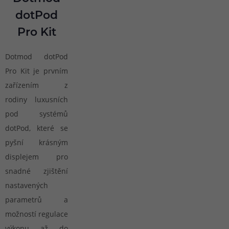
dotPod
Pro Kit
Dotmod dotPod
Pro Kit je prvním
zařízením z
rodiny luxusních
pod systémů
dotPod, které se
pyšní krásným
displejem pro
snadné zjištění
nastavených
parametrů a
možností regulace
výkonu až do