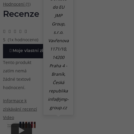
Hodnocení (1)
do EU
Recenze
JMP
Group,
s.r.o.
5
(1x hodnoceno)
Vavřenova
1171/10,
Moje vlastní zkušenost
14200
Tento produkt
Praha 4 -
zatím nemá
Braník,
žádné textové
Česká
hodnocení.
republika
info@jmp-
Informace k
group.cz
získávání recenzí
Video