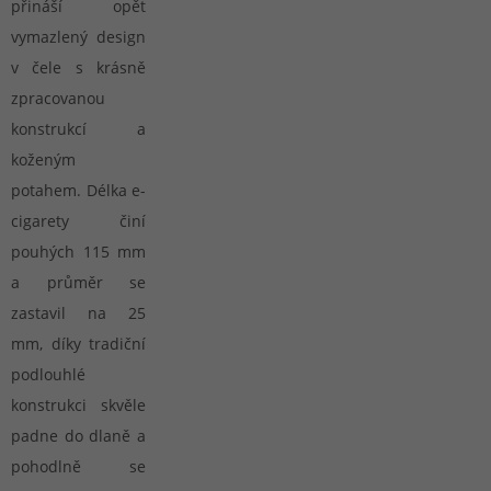
přináší opět
vymazlený design
v čele s krásně
zpracovanou
konstrukcí a
koženým
potahem. Délka e-
cigarety činí
pouhých 115 mm
a průměr se
zastavil na 25
mm, díky tradiční
podlouhlé
konstrukci skvěle
padne do dlaně a
pohodlně se