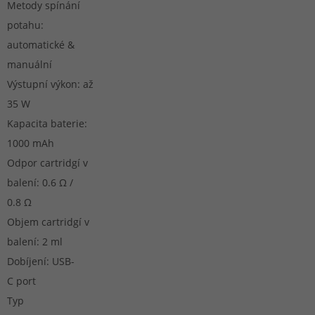
Metody spínání
potahu:
automatické &
manuální
Výstupní výkon: až
35 W
Kapacita baterie:
1000 mAh
Odpor cartridgí v
balení: 0.6 Ω /
0.8 Ω
Objem cartridgí v
balení: 2 ml
Dobíjení: USB-
C port
Typ