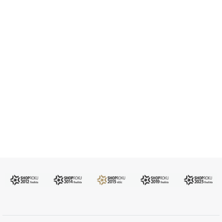
Pomůžeme vám s výběrem
483 51 51 31
Po–Pá: 09:00–17:00
info@ejuice.cz
kdykoliv