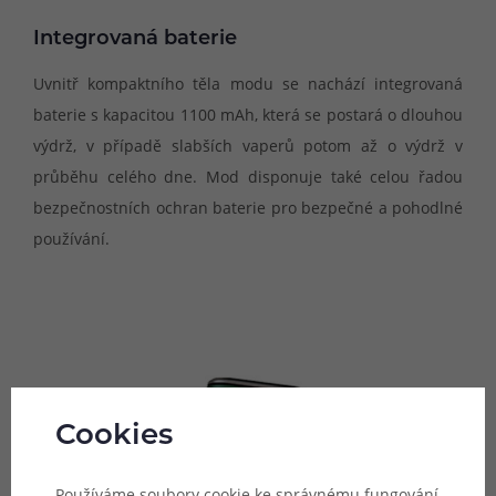
Integrovaná baterie
Uvnitř kompaktního těla modu se nachází integrovaná
baterie s kapacitou 1100 mAh, která se postará o dlouhou
výdrž, v případě slabších vaperů potom až o výdrž v
průběhu celého dne. Mod disponuje také celou řadou
bezpečnostních ochran baterie pro bezpečné a pohodlné
používání.
Cookies
Používáme soubory cookie ke správnému fungování