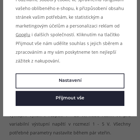
vašeho oblíbeného e-shopu, k přizpůsobení obsahu
stránek vašim potřebám, ke statistickým a
marketingovým účelům a personalizaci reklam od
Googlu
i dalších společností. Kliknutím na tlačítko
Přijmout vše nám udělíte souhlas s jejich sběrem a
zpracováním a my vám poskytneme ten nejlepší
zážitek z nakupování.
Dva výstupní režimy
Nastavení modu je nesmírně snadné a intuitivní. V
Nastavení
přední části se nachází ovládací panel s velkým a
přehledným displejem. Na výběr máte ze dvou
Přijmout vše
základních režimů výstupu. Lze používat režim VW pro
výstupní výkon v rozpětí 1 - 25 W, nebo režim VV pro
variabilní výstupní napětí v rozmezí 1 - 5 V. Všechny
potřebné parametry nastavíte během pár vteřin.