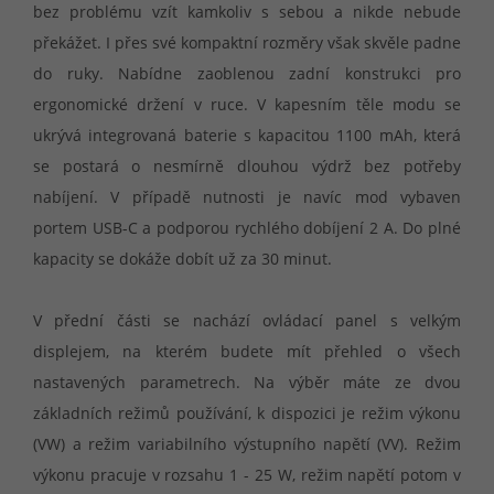
bez problému vzít kamkoliv s sebou a nikde nebude
překážet. I přes své kompaktní rozměry však skvěle padne
do ruky. Nabídne zaoblenou zadní konstrukci pro
ergonomické držení v ruce. V kapesním těle modu se
ukrývá integrovaná baterie s kapacitou 1100 mAh, která
se postará o nesmírně dlouhou výdrž bez potřeby
nabíjení. V případě nutnosti je navíc mod vybaven
portem USB-C a podporou rychlého dobíjení 2 A. Do plné
kapacity se dokáže dobít už za 30 minut.
V přední části se nachází ovládací panel s velkým
displejem, na kterém budete mít přehled o všech
nastavených parametrech. Na výběr máte ze dvou
základních režimů používání, k dispozici je režim výkonu
(VW) a režim variabilního výstupního napětí (VV). Režim
výkonu pracuje v rozsahu 1 - 25 W, režim napětí potom v