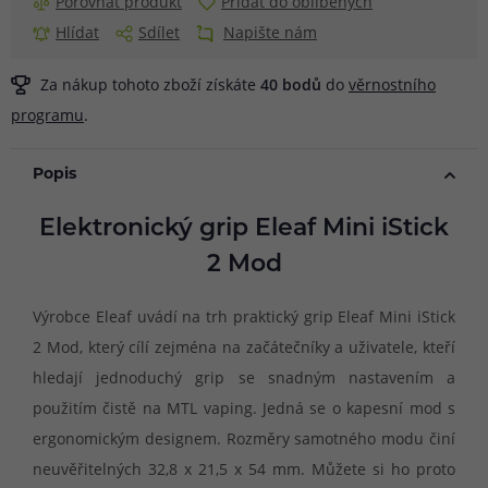
Porovnat produkt
Přidat do oblíbených
Hlídat
Sdílet
Napište nám
Za nákup tohoto zboží získáte
40
bodů
do
věrnostního
programu
.
Popis
Elektronický grip Eleaf Mini iStick
2 Mod
Výrobce Eleaf uvádí na trh praktický grip Eleaf Mini iStick
2 Mod, který cílí zejména na začátečníky a uživatele, kteří
hledají jednoduchý grip se snadným nastavením a
použitím čistě na MTL vaping. Jedná se o kapesní mod s
ergonomickým designem. Rozměry samotného modu činí
neuvěřitelných 32,8 x 21,5 x 54 mm. Můžete si ho proto