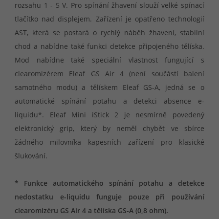
rozsahu 1 - 5 V. Pro spínání žhavení slouží velké spínací
tlačítko nad displejem. Zařízení je opatřeno technologií
AST, která se postará o rychlý náběh žhavení, stabilní
chod a nabídne také funkci detekce připojeného tělíska.
Mod nabídne také speciální vlastnost fungující s
clearomizérem Eleaf GS Air 4 (není součástí balení
samotného modu) a tělískem Eleaf GS-A, jedná se o
automatické spínání potahu a detekci absence e-
liquidu*. Eleaf Mini iStick 2 je nesmírně povedený
elektronický grip, který by neměl chybět ve sbírce
žádného milovníka kapesních zařízení pro klasické
šlukování.
* Funkce automatického spínání potahu a detekce
nedostatku e-liquidu funguje pouze při používání
clearomizéru GS Air 4 a tělíska GS-A (0,8 ohm).