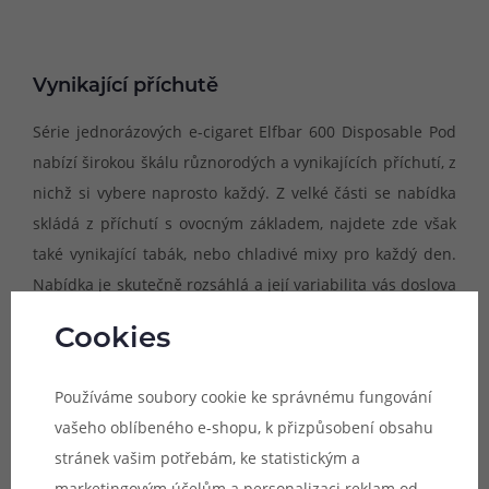
Vynikající příchutě
Série jednorázových e-cigaret Elfbar 600 Disposable Pod
nabízí širokou škálu různorodých a vynikajících příchutí, z
nichž si vybere naprosto každý. Z velké části se nabídka
skládá z příchutí s ovocným základem, najdete zde však
také vynikající tabák, nebo chladivé mixy pro každý den.
Nabídka je skutečně rozsáhlá a její variabilita vás doslova
ohromí.
Cookies
Používáme soubory cookie ke správnému fungování
vašeho oblíbeného e-shopu, k přizpůsobení obsahu
stránek vašim potřebám, ke statistickým a
marketingovým účelům a personalizaci reklam od