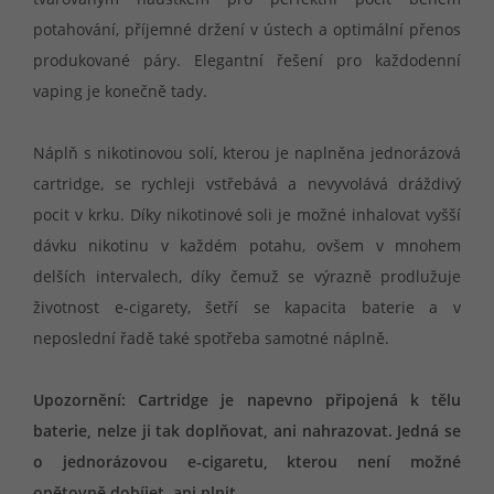
potahování, příjemné držení v ústech a optimální přenos
produkované páry. Elegantní řešení pro každodenní
vaping je konečně tady.
Náplň s nikotinovou solí, kterou je naplněna jednorázová
cartridge, se rychleji vstřebává a nevyvolává dráždivý
pocit v krku. Díky nikotinové soli je možné inhalovat vyšší
dávku nikotinu v každém potahu, ovšem v mnohem
delších intervalech, díky čemuž se výrazně prodlužuje
životnost e-cigarety, šetří se kapacita baterie a v
neposlední řadě také spotřeba samotné náplně.
Upozornění: Cartridge je napevno připojená k tělu
baterie, nelze ji tak doplňovat, ani nahrazovat. Jedná se
o jednorázovou e-cigaretu, kterou není možné
opětovně dobíjet, ani plnit.