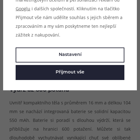
Googlu
i dalších společností. Kliknutím na tlačítko
Přijmout vše nám udělíte souhlas s jejich sběrem a
zpracováním a my vám poskytneme ten nejlepší
zážitek z nakupování.
Nastavení
Přijmout vše
Výdrž až 600 potahů
Uvnitř kompaktního těla s průměrem 16 mm a délkou 104
mm se nachází integrovaná baterie se solidní kapacitou
550 mAh. Baterie si poradí s dlouhou výdrží, která se
přibližuje na hranici 600 potažení. Můžete si tak
dlouhodobě vychutnávat vynikající chuť své oblíbené