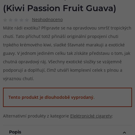
(Kiwi Passion Fruit Guava)
Neohodnoceno
Máte rádi exotiku? Připravte se na opravdovou smršť tropických
chutí. Tato příchuť totiž přináší originální propojení chuti
trpkého krémového kiwi, sladké šťavnaté marakuji a exotické
guavy. V jednom jediném celku tak získáte představu o tom, jak
chutná opravdový ráj. Všechny exotické složky se vzájemně
podporují a doplňují, čímž utváří komplexní celek s plnou a
výraznou chutí.
Tento produkt je dlouhodobě vyprodaný.
Alternativní produkty z kategorie
Elektronické cigarety
:
Popis