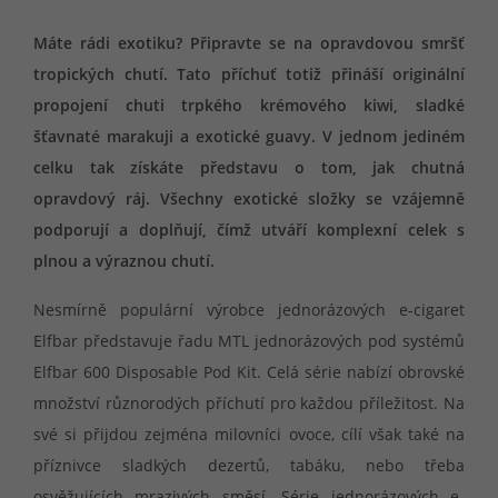
Máte rádi exotiku? Připravte se na opravdovou smršť
tropických chutí. Tato příchuť totiž přináší originální
propojení chuti trpkého krémového kiwi, sladké
šťavnaté marakuji a exotické guavy. V jednom jediném
celku tak získáte představu o tom, jak chutná
opravdový ráj. Všechny exotické složky se vzájemně
podporují a doplňují, čímž utváří komplexní celek s
plnou a výraznou chutí.
Nesmírně populární výrobce jednorázových e-cigaret
Elfbar představuje řadu MTL jednorázových pod systémů
Elfbar 600 Disposable Pod Kit. Celá série nabízí obrovské
množství různorodých příchutí pro každou příležitost. Na
své si přijdou zejména milovníci ovoce, cílí však také na
příznivce sladkých dezertů, tabáku, nebo třeba
osvěžujících mrazivých směsí. Série jednorázových e-