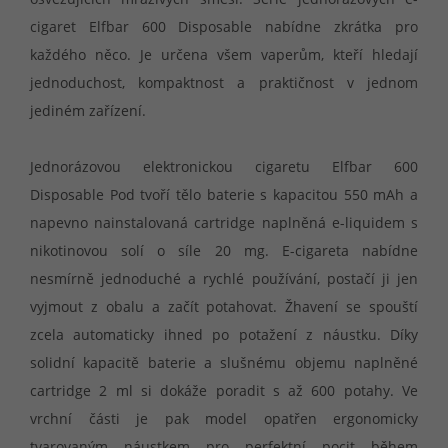
cigaret Elfbar 600 Disposable nabídne zkrátka pro
každého něco. Je určena všem vaperům, kteří hledají
jednoduchost, kompaktnost a praktičnost v jednom
jediném zařízení.
Jednorázovou elektronickou cigaretu Elfbar 600
Disposable Pod tvoří tělo baterie s kapacitou 550 mAh a
napevno nainstalovaná cartridge naplněná e-liquidem s
nikotinovou solí o síle 20 mg. E-cigareta nabídne
nesmírně jednoduché a rychlé používání, postačí ji jen
vyjmout z obalu a začít potahovat. Žhavení se spouští
zcela automaticky ihned po potažení z náustku. Díky
solidní kapacitě baterie a slušnému objemu naplněné
cartridge 2 ml si dokáže poradit s až 600 potahy. Ve
vrchní části je pak model opatřen ergonomicky
tvarovaným náustkem pro perfektní pocit během