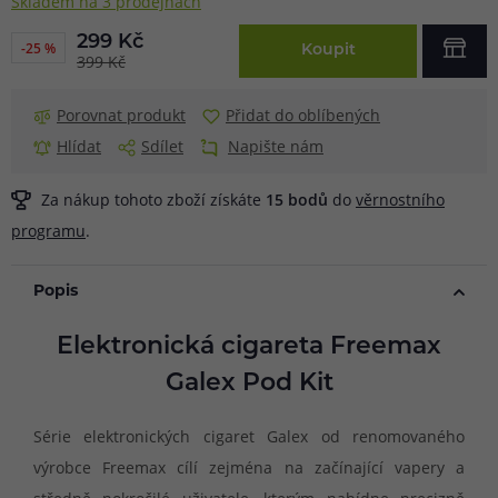
Skladem na 3 prodejnách
299 Kč
-25 %
Koupit
399 Kč
Porovnat produkt
Přidat do oblíbených
Hlídat
Sdílet
Napište nám
Za nákup tohoto zboží získáte
15
bodů
do
věrnostního
programu
.
Popis
Elektronická cigareta Freemax
Galex Pod Kit
Série elektronických cigaret Galex od renomovaného
výrobce Freemax cílí zejména na začínající vapery a