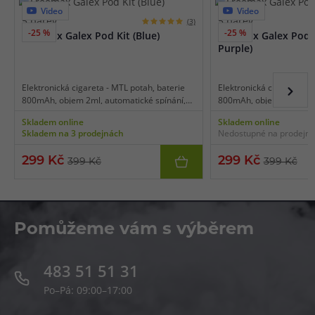
Video
Video
5 barev
5 barev
(3)
-25 %
-25 %
Freemax Galex Pod Kit (Blue)
Freemax Galex Pod K
Purple)
Elektronická cigareta - MTL potah, baterie
Elektronická cigareta - M
800mAh, objem 2ml, automatické spínání,
800mAh, objem 2ml, auto
automatický výkon 11-16W, dobíjení USB-C,
automatický výkon 11-16
Skladem online
Skladem online
vrchní plnění cartridge, vyměnitelná tělíska
vrchní plnění cartridge, 
Skladem na 3 prodejnách
Nedostupné na prodejn
GX Mesh.
GX Mesh.
299 Kč
299 Kč
399 Kč
399 Kč
Pomůžeme vám s výběrem
483 51 51 31
Po–Pá: 09:00–17:00