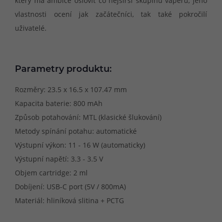
který má ambice oslovit co nejširší skupinu vaperů, jeho
vlastnosti ocení jak začátečníci, tak také pokročilí
uživatelé.
Parametry produktu:
Rozměry: 23.5 x 16.5 x 107.47 mm
Kapacita baterie: 800 mAh
Způsob potahování: MTL (klasické šlukování)
Metody spínání potahu: automatické
Výstupní výkon: 11 - 16 W (automaticky)
Výstupní napětí: 3.3 - 3.5 V
Objem cartridge: 2 ml
Dobíjení: USB-C port (5V / 800mA)
Materiál: hliníková slitina + PCTG