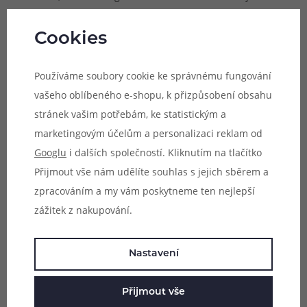
automatický. Díky této intuitivní metodě ovládání tak
postačí jen naplnit cartridge e-liquidem, vyčkat pár minut
Cookies
a začít potahovat z náustku, žhavení se spustí zcela
automaticky a e-cigareta dodá i potřebný výkon zcela
Používáme soubory cookie ke správnému fungování
sama od sebe dle zvoleného odporu tělíska.
vašeho oblíbeného e-shopu, k přizpůsobení obsahu
stránek vašim potřebám, ke statistickým a
marketingovým účelům a personalizaci reklam od
Googlu
i dalších společností. Kliknutím na tlačítko
Přijmout vše nám udělíte souhlas s jejich sběrem a
zpracováním a my vám poskytneme ten nejlepší
zážitek z nakupování.
Nastavení
Přijmout vše