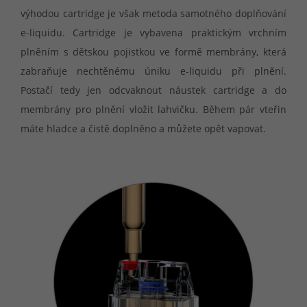
výhodou cartridge je však metoda samotného doplňování
e-liquidu. Cartridge je vybavena praktickým vrchním
plněním s dětskou pojistkou ve formě membrány, která
zabraňuje nechtěnému úniku e-liquidu při plnění.
Postačí tedy jen odcvaknout náustek cartridge a do
membrány pro plnění vložit lahvičku. Během pár vteřin
máte hladce a čistě doplněno a můžete opět vapovat.