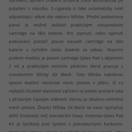
tlačítkem, spínání žhavení probíhá zcela automaticky po
potažení z náustku. E-cigareta si také automaticky zvolí
odpovídající výkon dle odporu tělíska. Přední podsvícený
panel je možné ovládat praktickým nasazováním
cartridge na tělo baterie. Pro zapnutí, nebo vypnutí
podsvícení postačí pouze nasadit cartridge na tělo
baterie v rychlém sledu dvakrát za sebou. Hlavním
prvkem modelu je potom cartridge Galex Pod s objemem
2 ml a praktickým vrchním plněním, která pracuje s
inovativními tělísky GX Mesh. Tato tělíska nabídnou
vysoce kvalitní nerezové mesh pletivo v jádru. O co
nejlepší chuťové vlastnosti zařízení se potom postará vata
s přidaným čajovým vláknem, kterou je obaleno zmíněné
mesh pletivo. Žhavící tělíska GX Mesh se navíc vyznačují
delší životností, než standardní hlavy. Freemax Galex Pod
Kit je špičkový pod systém s jednoduchými funkcemi,