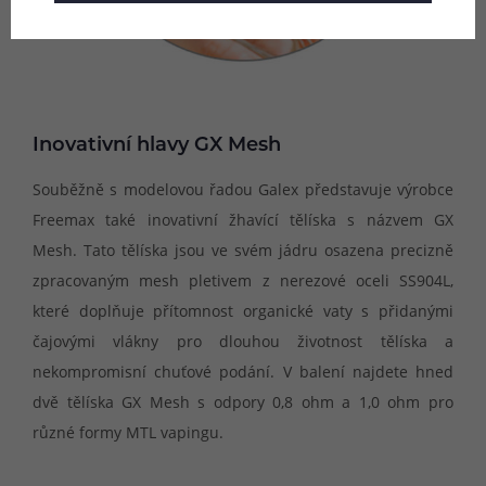
Inovativní hlavy GX Mesh
Souběžně s modelovou řadou Galex představuje výrobce
Freemax také inovativní žhavící tělíska s názvem GX
Mesh. Tato tělíska jsou ve svém jádru osazena precizně
zpracovaným mesh pletivem z nerezové oceli SS904L,
které doplňuje přítomnost organické vaty s přidanými
čajovými vlákny pro dlouhou životnost tělíska a
nekompromisní chuťové podání. V balení najdete hned
dvě tělíska GX Mesh s odpory 0,8 ohm a 1,0 ohm pro
různé formy MTL vapingu.