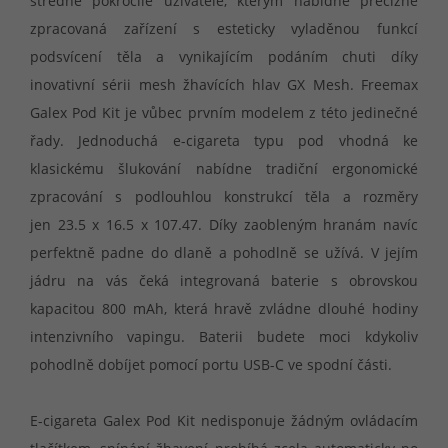
středně pokročilé uživatele, kterým nabídne precizně
zpracovaná zařízení s esteticky vyladěnou funkcí
podsvícení těla a vynikajícím podáním chuti díky
inovativní sérii mesh žhavících hlav GX Mesh. Freemax
Galex Pod Kit je vůbec prvním modelem z této jedinečné
řady. Jednoduchá e-cigareta typu pod vhodná ke
klasickému šlukování nabídne tradiční ergonomické
zpracování s podlouhlou konstrukcí těla a rozměry
jen 23.5 x 16.5 x 107.47. Díky zaobleným hranám navíc
perfektně padne do dlaně a pohodlně se užívá. V jejím
jádru na vás čeká integrovaná baterie s obrovskou
kapacitou 800 mAh, která hravě zvládne dlouhé hodiny
intenzivního vapingu. Baterii budete moci kdykoliv
pohodlně dobíjet pomocí portu USB-C ve spodní části.
E-cigareta Galex Pod Kit nedisponuje žádným ovládacím