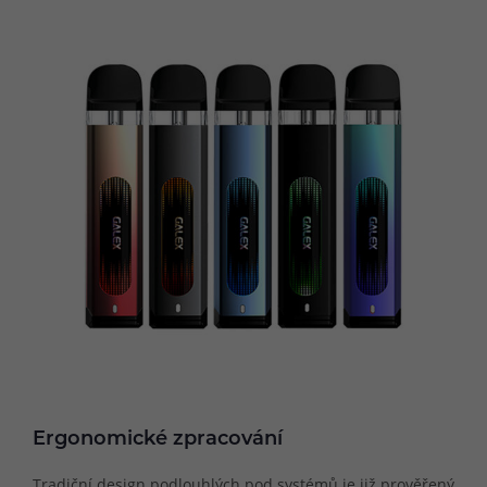
Ergonomické zpracování
Tradiční design podlouhlých pod systémů je již prověřený