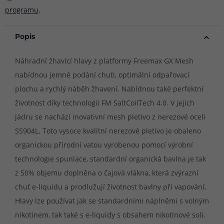
programu
.
Popis
Náhradní žhavící hlavy z platformy Freemax GX Mesh
nabídnou jemné podání chuti, optimální odpařovací
plochu a rychlý náběh žhavení. Nabídnou také perfektní
životnost díky technologii FM SaltCoilTech 4.0. V jejich
jádru se nachází inovativní mesh pletivo z nerezové oceli
SS904L. Toto vysoce kvalitní nerezové pletivo je obaleno
organickou přírodní vatou vyrobenou pomocí výrobní
technologie spunlace, standardní organická bavlna je tak
z 50% objemu doplněna o čajová vlákna, která zvýrazní
chuť e-liquidu a prodlužují životnost bavlny při vapování.
Hlavy lze používat jak se standardními náplněmi s volným
nikotinem, tak také s e-liquidy s obsahem nikotinové soli.