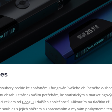
es
soubory cookie ke správnému fungování vašeho oblíbeného e-shop
ní obsahu stránek vašim potřebám, ke statistickým a marketingov
aci reklam od
Googlu
i dalších společností. Kliknutím na tlačítko Př
e souhlas s jejich sběrem a zpracováním a my vám poskytneme ten