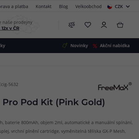
rava a platba
Kontakt
Blog
Velkoobchod
CZK
EUR
e naše prodejny
 12x v ČR
čky
Novinky
Akční nabídka
e
i-Ohm
illa
Ecig-5632
 Alpha
4
G5
 S&V
Pro Pod Kit (Pink Gold)
 V2
00 Pro
Mini
S&V
ah, baterie 800mAh, objem 2ml, automatické a manuální spínání,
220
 3v1
45
plej, vrchní plnění cartridge, vyměnitelná tělíska GX-P Mesh.
Zobrazit produkty
Zobrazit produkty
Zobrazit produkty
Zobrazit produkty
Zobrazit produkty
Zobrazit produkty