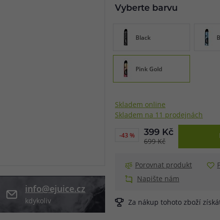
Vyberte barvu
při nákupu vědět
m, podle čeho se rozhodnout
nější, než si myslíte
Black
B
Pink Gold
Skladem online
Skladem na 11 prodejnách
399 Kč
-43 %
699 Kč
Porovnat produkt
Napište nám
info@ejuice.cz
kdykoliv
Za nákup tohoto zboží získ