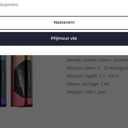
akupování.
Parametry produkt
Nastavení
Rozměry: 23.5 x 16.95 x 110.46
Přijmout vše
Kapacita baterie: 800 mAh
Způsob potahování: MTL (klasick
Metody spínání potahu: automa
Výstupní výkon: 5 - 25 W (regulo
Výstupní napětí: 3.3 - 4.0 V
Objem cartridge: 2 ml
Dobíjení: USB-C port