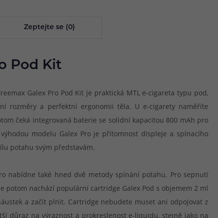
Zeptejte se (0)
o Pod Kit
Freemax Galex Pro Pod Kit je praktická MTL e-cigareta typu pod,
ní rozměry a perfektní ergonomii těla. U e-cigarety naměříte
potom čeká integrovaná baterie se solidní kapacitou 800 mAh pro
 výhodou modelu Galex Pro je přítomnost displeje a spínacího
a sílu potahu svým představám.
x Pro nabídne také hned dvě metody spínání potahu. Pro sepnutí
i se potom nachází populární cartridge Galex Pod s objemem 2 ml
náustek a začít plnit. Cartridge nebudete muset ani odpojovat z
ší důraz na výraznost a prokreslenost e-liquidu, stejně jako na