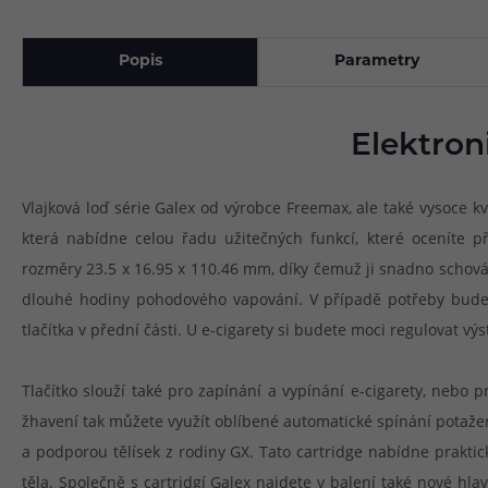
Popis
Parametry
Elektron
Vlajková loď série Galex od výrobce Freemax, ale také vysoce k
která nabídne celou řadu užitečných funkcí, které oceníte p
rozměry 23.5 x 16.95 x 110.46 mm, díky čemuž ji snadno schovát
dlouhé hodiny pohodového vapování. V případě potřeby budete
tlačítka v přední části. U e-cigarety si budete moci regulovat v
Tlačítko slouží také pro zapínání a vypínání e-cigarety, nebo
žhavení tak můžete využít oblíbené automatické spínání potažen
a podporou tělísek z rodiny GX. Tato cartridge nabídne praktic
těla. Společně s cartridgí Galex najdete v balení také nové hl