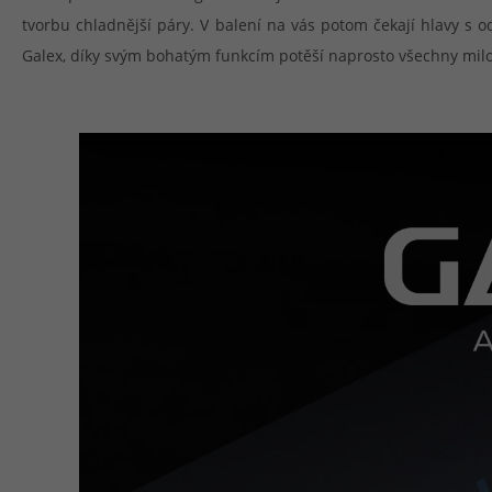
tvorbu chladnější páry. V balení na vás potom čekají hlavy s 
Galex, díky svým bohatým funkcím potěší naprosto všechny mil