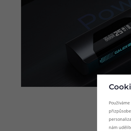
Cooki
Používáme 
přizpůsobe
personaliz
nám udělít