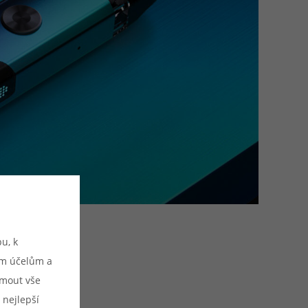
u, k
ým účelům a
ijmout vše
 nejlepší