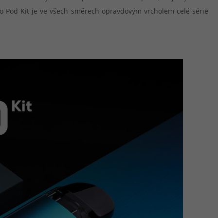
Pro Pod Kit je ve všech směrech opravdovým vrcholem celé série