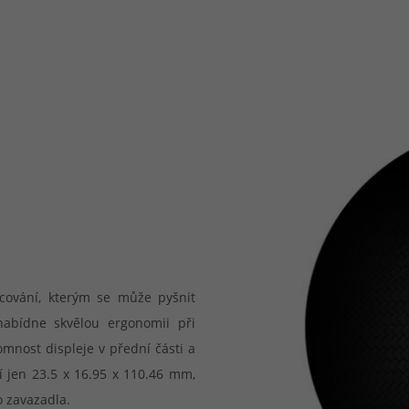
cování, kterým se může pyšnit
nabídne skvělou ergonomii při
mnost displeje v přední části a
í jen 23.5 x 16.95 x 110.46 mm,
o zavazadla.