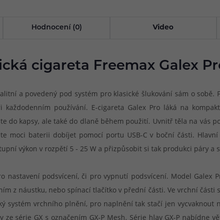
Hodnocení (0)
Video
ická cigareta Freemax Galex Pr
valitní a povedený pod systém pro klasické šlukování sám o sobě. 
ři každodenním používání. E-cigareta Galex Pro láká na kompakt
e do kapsy, ale také do dlaně během použití. Uvnitř těla na vás 
 moci baterii dobíjet pomocí portu USB-C v boční části. Hlavní
ýstupní výkon v rozpětí 5 - 25 W a přizpůsobit si tak produkci páry 
 pro nastavení podsvícení, či pro vypnutí podsvícení. Model Gale
ím z náustku, nebo spínací tlačítko v přední části. Ve vrchní část
ký systém vrchního plnění, pro naplnění tak stačí jen vycvaknout 
avy ze série GX s označením GX-P Mesh. Série hlav GX-P nabídne vět