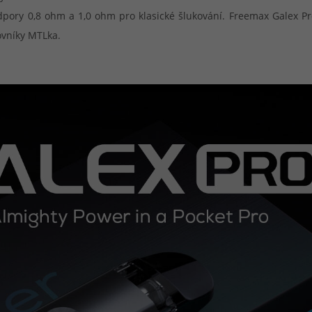
odpory 0,8 ohm a 1,0 ohm pro klasické šlukování. Freemax Galex 
ovníky MTLka.