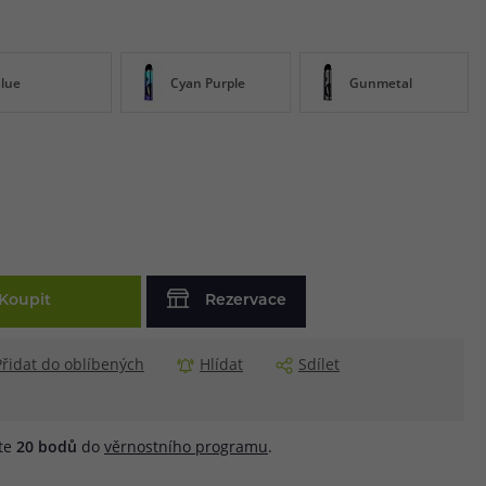
lue
Cyan Purple
Gunmetal
Koupit
Rezervace
Přidat do oblíbených
Hlídat
Sdílet
áte
20
bodů
do
věrnostního programu
.