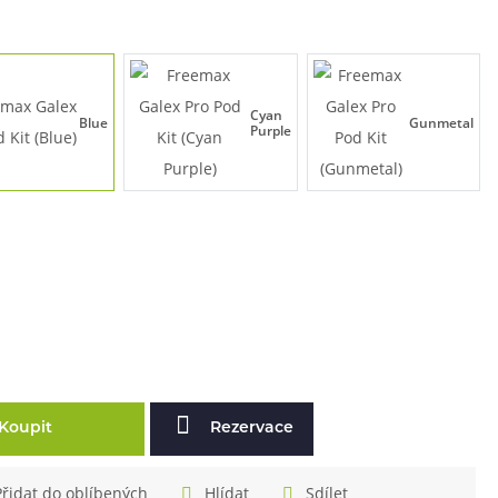
Cyan
Blue
Gunmetal
Purple
Koupit
Rezervace
Přidat do oblíbených
Hlídat
Sdílet