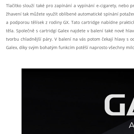
Tlačítko slouží také pro zapínání a vypínání e-cigarety, nebo
žhavení tak můžete využít oblíbené automatické spínání potažen
a podporou tělísek z rodiny GX. Tato cartridge nabídne praktic
těla. Společně s cartridgí Galex najdete v balení také nové hl
tvorbu chladnější páry. V balení na vás potom čekají hlavy s 
Galex, díky svým bohatým funkcím potěší naprosto všechny mil