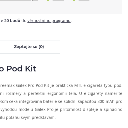
áte
20
bodů
do
věrnostního programu
.
Zeptejte se (0)
o Pod Kit
Freemax Galex Pro Pod Kit je praktická MTL e-cigareta typu pod,
ní rozměry a perfektní ergonomii těla. U e-cigarety naměříte
potom čeká integrovaná baterie se solidní kapacitou 800 mAh pro
 výhodou modelu Galex Pro je přítomnost displeje a spínacího
a sílu potahu svým představám.