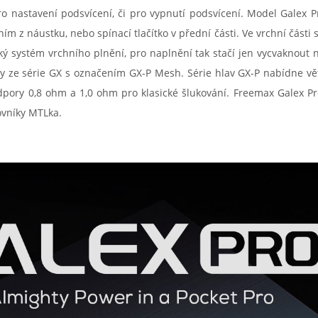
 pro nastavení podsvícení, či pro vypnutí podsvícení. Model Gale
ím z náustku, nebo spínací tlačítko v přední části. Ve vrchní část
ký systém vrchního plnění, pro naplnění tak stačí jen vycvaknout 
avy ze série GX s označením GX-P Mesh. Série hlav GX-P nabídne vět
odpory 0,8 ohm a 1,0 ohm pro klasické šlukování. Freemax Galex 
ovníky MTLka.