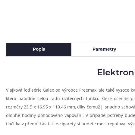
Popis
Parametry
Elektron
Vlajková loď série Galex od výrobce Freemax, ale také vysoce k
která nabídne celou řadu užitečných funkcí, které oceníte p
rozměry 23.5 x 16.95 x 110.46 mm, díky čemuž ji snadno schovát
dlouhé hodiny pohodového vapování. V případě potřeby budete
tlačítka v přední části. U e-cigarety si budete moci regulovat v