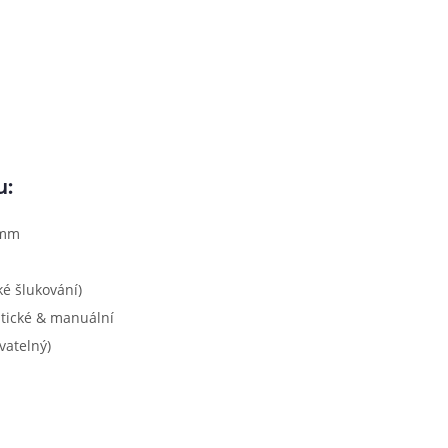
u:
 mm
é šlukování)
tické & manuální
vatelný)