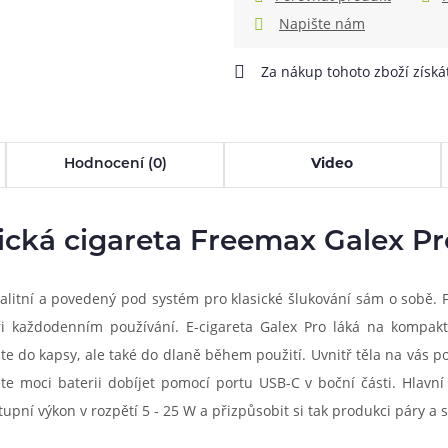
Napište nám
Za nákup tohoto zboží získ
Hodnocení (0)
Video
ická cigareta Freemax Galex Pr
valitní a povedený pod systém pro klasické šlukování sám o sobě. 
ři každodenním používání. E-cigareta Galex Pro láká na kompakt
e do kapsy, ale také do dlaně během použití. Uvnitř těla na vás 
 moci baterii dobíjet pomocí portu USB-C v boční části. Hlavní
ýstupní výkon v rozpětí 5 - 25 W a přizpůsobit si tak produkci páry 