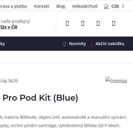
rava a platba
Kontakt
Blog
Velkoobchod
CZK
EUR
e naše prodejny
 12x v ČR
čky
Novinky
Akční nabídka
e
i-Ohm
illa
Ecig-5629
 Alpha
4
G5
 S&V
Pro Pod Kit (Blue)
 V2
00 Pro
Mini
S&V
ah, baterie 800mAh, objem 2ml, automatické a manuální spínání,
220
 3v1
45
plej, vrchní plnění cartridge, vyměnitelná tělíska GX-P Mesh.
Zobrazit produkty
Zobrazit produkty
Zobrazit produkty
Zobrazit produkty
Zobrazit produkty
Zobrazit produkty