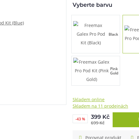
Vyberte barvu
při nákupu vědět
m, podle čeho se rozhodnout
nější, než si myslíte
Black
Pink
Gold
Skladem online
Skladem na 11 prodejnách
399 Kč
info@ejuice.cz
-43 %
699 Kč
kdykoliv
Porovnat produkt