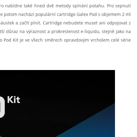
x Pro nabídne také hned dvě metody spínání potahu. Pro sepnutí
i se potom nachází populární cartridge Galex Pod s objemem 2 ml
náustek a začít plnit. Cartridge nebudete muset ani odpojovat z
ší důraz na výraznost a prokreslenost e-liquidu, stejně jako na
Pro Pod Kit je ve všech směrech opravdovým vrcholem celé série