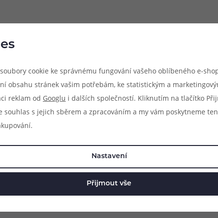
při nákupu vědět
m, podle čeho se rozhodnout
nější, než si myslíte
es
soubory cookie ke správnému fungování vašeho oblíbeného e-shop
83 51 51 31
info@ejuice
ní obsahu stránek vašim potřebám, ke statistickým a marketingov
o–Pá: 09:00–17:00
kdykoliv
aci reklam od
Googlu
i dalších společností. Kliknutím na tlačítko Př
e souhlas s jejich sběrem a zpracováním a my vám poskytneme ten
akupování.
Nastavení
Přijmout vše