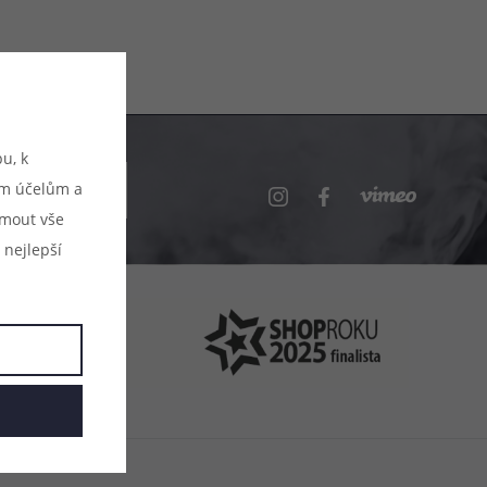
u, k
.cz
ým účelům a
ijmout vše
 nejlepší