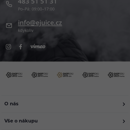
483 51 51 31
Po–Pá: 09:00–17:00
info@ejuice.cz
kdykoliv
O nás
Vše o nákupu