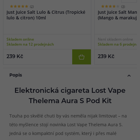
(2)
(3)
Just Juice Salt Lulo & Citrus (Tropické
Just Juice Salt Man
lulo & citron) 10ml
(Mango & marakuja
Skladem online
Není skladem online
Skladem na 12 prodejnách
Skladem na 6 prodejná
239 Kč
239 Kč
Popis
Elektronická cigareta Lost Vape
Thelema Aura S Pod Kit
Touha po skvělé chuti by vás neměla nijak limitovat – na
této myšlence stojí novinka Lost Vape Thelema Aura S.
Jedná se o kompaktní pod systém, který i přes malé