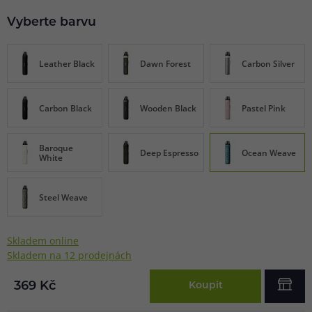
Vyberte barvu
Leather Black
Dawn Forest
Carbon Silver
Carbon Black
Wooden Black
Pastel Pink
Baroque
Deep Espresso
Ocean Weave
White
Steel Weave
Skladem online
Skladem na 12 prodejnách
369 Kč
Koupit